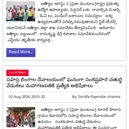
జగిత్యాల ఆగస్టు 2 (ప్రజా మంటలు)రాష్ట్ర ప్రభుత్వ
ఉద్యోగ ఉపాధ్యాయ, పెన్షనర్ లకు రావాల్సిన పి.ఆర్సి
, డి.ఏ లు, పెండింగ్ బకాయిల సమస్యలు ఐక్య
ఉద్యమాలతోనే పరిష్కారమవుతాయని స్టేట్ టీచర్స్
యూనియన్ జగిత్యాల జిల్లా శాఖ సమావేశం తీర్మానించింది. ఆదివారం
జగిత్యాల పట్టణంలో రామకృష్ణ డిగ్రీ కళాశాల సమావేశమందిరంలో
ఎస్టీయు తృతీయ కార్యవర్గ...
Read More...
Local News
సహస్ర లింగాల దేవాలయంలో ఘనంగా సంకష్టహర చతుర్థి
వేడుకలు మహాగణపతికి ప్రత్యేక అభిషేకాలు
02 Aug 2026 20:01:20
By
Siricilla Rajendar sharma
జగిత్యాల ఆగస్టు 2 (ప్రజా మంటలు) రూరల్ పొలాస
గ్రామం శివారులోని సహస్ర లింగాల దేవాలయంలో
ఉదయం సంకటహర చతుర్థి వేడుకలు
మహాగణపతికి ప్రత్యేక అభిషేకాలు. ఈ సందర్భంగా