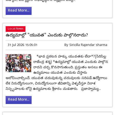
జగిత్యాల, విద్యార్థుల అభివృద్ధికి నాణ్యమైన విద్య...
Read More...
Local News
ఉద్యమాల్లో "యువత" ఎందుకు పాల్గొనరాదు?
31 Jul 2026 15:05:01
By
Siricilla Rajendar sharma
*భావ ప్రకటన హక్కు యువతకు లేదా*?(సిరిసిల్ల
రాజేంద్ర శర్మ) *ఉద్యమాల్లో యువత ఎందుకు పాల్గొన
రాదని చర్చ కొనసాగుతుంది. ప్రస్తుతం అసలు ఈ
ఉద్యమాలు యువత ఎందుకు చేస్తారు
ఆలోచించాల్సిందే. యువత చదువుకున్న చదువులకు సరిపడే ఉద్యోగాలు
లేక నిరుద్యోగులుగా, చిరుద్యోగులుగా జీవితాన్ని వెళ్ళదీస్తూ నిరాశ
నిస్పృహలకు లోనై ఉద్యమాలకు శ్రీకారం చుడతారు. ప్రజాస్వామ్య...
Read More...