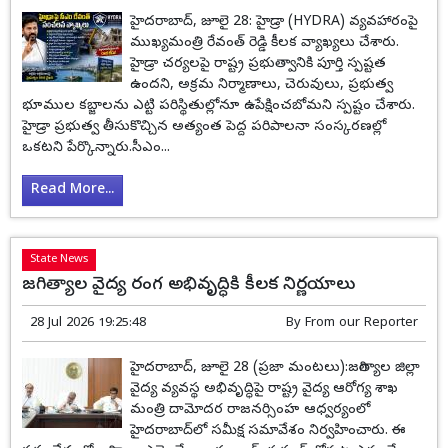
హైదరాబాద్, జూలై 28: హైడ్రా (HYDRA) వ్యవహారంపై
ముఖ్యమంత్రి రేవంత్ రెడ్డి కీలక వ్యాఖ్యలు చేశారు.
హైడ్రా చర్యలపై రాష్ట్ర ప్రభుత్వానికి పూర్తి స్పష్టత
ఉందని, అక్రమ నిర్మాణాలు, చెరువులు, ప్రభుత్వ
భూముల కబ్జాలను ఎట్టి పరిస్థితుల్లోనూ ఉపేక్షించబోమని స్పష్టం చేశారు.
హైడ్రా ప్రభుత్వ తీసుకొచ్చిన అత్యంత పెద్ద పరిపాలనా సంస్కరణల్లో
ఒకటని పేర్కొన్నారు.సీఎం...
Read More...
State News
జగిత్యాల వైద్య రంగ అభివృద్ధికి కీలక నిర్ణయాలు
28 Jul 2026 19:25:48
By
From our Reporter
హైదరాబాద్, జూలై 28 (ప్రజా మంటలు):జగిత్యాల జిల్లా
వైద్య వ్యవస్థ అభివృద్ధిపై రాష్ట్ర వైద్య ఆరోగ్య శాఖ
మంత్రి దామోదర రాజనర్సింహ ఆధ్వర్యంలో
హైదరాబాద్‌లో సమీక్ష సమావేశం నిర్వహించారు. ఈ