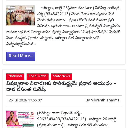
జగిత్యాల, జులై 26(ప్రజా మంటలు) సిరిసిల్ల రాజేంద్ర
శర్మ (9348422113) చేయి చేయి కలుపుదాం సేవ
చేయ కదులుదాం... ప్రజల కొరకే మనమంతా ప్రతి
నిమిషం బ్రతుకుదాం.. అంటూ శ్రీ సరస్వతీ విద్యాపీఠం
అనుబంధ గీత విద్యాలయం పూర్వ విద్యార్థులు "మిత్ర ఫౌండేషన్" పేరుతో
సేవా సంస్థకు శ్రీకారం చుట్టారు. జగిత్యాల గీత విద్యాలయంలో
విద్యనభ్యసించిన...
Read More...
National
Local News
State News
విషజ్వరాల నివారణకు పారిశుద్ధ్యమే ప్రధాన ఆయుధం –
దావ వసంత సురేష్.
26 Jul 2026 17:55:07
By
Vikranth sharma
(సిరిసిల్ల. రాజా విక్రాంత్ శర్మ -
9963349493/9348422113). జగిత్యాల 26 జూలై
(ప్రజా మంటలు) : జగిత్యాల రూరల్ మండలం