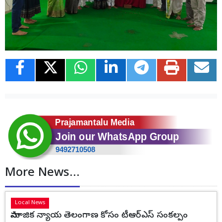
More News...
Local News
సామాజిక న్యాయ తెలంగాణ కోసం టీఆర్ఎస్ సంకల్పం