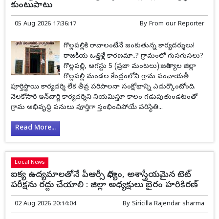
కుంటుపాటు
05 Aug 2026 17:36:17
By
From our Reporter
గొల్లపల్లికి రావాలంటేనే జంకుతున్న కార్యదర్శులు!
రాజకీయ ఒత్తిళ్లే కారణమా..? గ్రామంలో గుసగుసలు?
గొల్లపల్లి, ఆగస్టు 5 (ప్రజా మంటలు):జగిత్యాల జిల్లా
గొల్లపల్లి మండల కేంద్రంలోని గ్రామ పంచాయతీ
పూర్తిస్థాయి కార్యదర్శి లేక తీవ్ర పరిపాలనా సంక్షోభాన్ని ఎదుర్కొంటోంది.
నెలకోసారి ఇన్‌చార్జి కార్యదర్శిని నియమిస్తూ కాలం గడుపుతుండటంతో
గ్రామ అభివృద్ధి పనులు పూర్తిగా స్తంభించిపోయే పరిస్థితి...
Read More...
Local News
ఐక్య ఉద్యమాలతోనే పీఆర్సీ సాధ్యం, అశాస్త్రీయమైన టెట్
పరీక్షను రద్దు చేయాలి : జిల్లా అధ్యక్షులు బైరం హరికిరణ్
02 Aug 2026 20:14:04
By
Siricilla Rajendar sharma