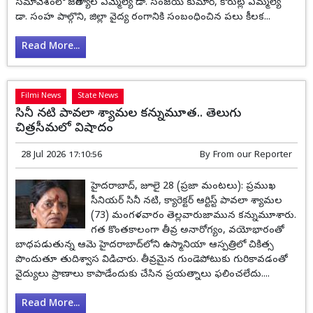
సమావేశంలో జగిత్యాల ఎమ్మెల్యే డా. సంజయ్ కుమార్, కోరుట్ల ఎమ్మల్యే
డా. సంహ పాల్గొని, జిల్లా వైద్య రంగానికి సంబంధించిన పలు కీలక...
Read More...
Filmi News
State News
సినీ నటి పావలా శ్యామల కన్నుమూత.. తెలుగు
చిత్రసీమలో విషాదం
28 Jul 2026 17:10:56
By
From our Reporter
హైదరాబాద్, జూలై 28 (ప్రజా మంటలు): ప్రముఖ
సీనియర్ సినీ నటి, క్యారెక్టర్ ఆర్టిస్ట్ పావలా శ్యామల
(73) మంగళవారం తెల్లవారుజామున కన్నుమూశారు.
గత కొంతకాలంగా తీవ్ర అనారోగ్యం, వయోభారంతో
బాధపడుతున్న ఆమె హైదరాబాద్‌లోని ఉస్మానియా ఆస్పత్రిలో చికిత్స
పొందుతూ తుదిశ్వాస విడిచారు. తీవ్రమైన గుండెపోటుకు గురికావడంతో
వైద్యులు ప్రాణాలు కాపాడేందుకు చేసిన ప్రయత్నాలు ఫలించలేదు....
Read More...