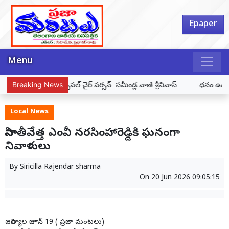
Epaper
Menu
న్ సమీండ్ల వాణి శ్రీనివాస్
Breaking News
ధనం ఉంటే దాన స్వభావము ఉండాలి బ్రహ్మశ్రీ గర్
Local News
సాహితీవేత్త ఎంవీ నరసింహారెడ్డికి ఘనంగా
నివాళులు
By
Siricilla Rajendar sharma
On
20 Jun 2026 09:05:15
జగిత్యాల జూన్ 19 ( ప్రజా మంటలు)