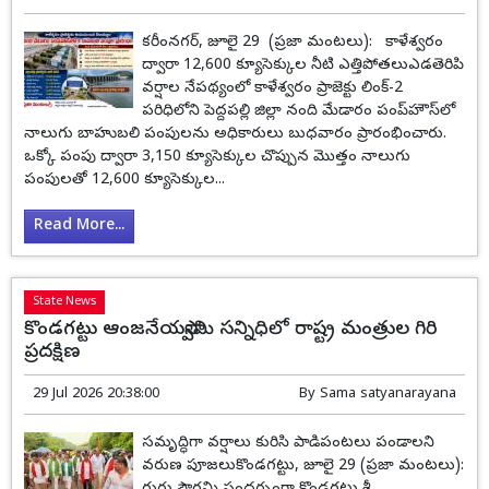
కరీంనగర్, జూలై 29 (ప్రజా మంటలు): కాళేశ్వరం
ద్వారా 12,600 క్యూసెక్కుల నీటి ఎత్తిపోతలుఎడతెరిపి
వర్షాల నేపథ్యంలో కాళేశ్వరం ప్రాజెక్టు లింక్-2
పరిధిలోని పెద్దపల్లి జిల్లా నంది మేడారం పంప్‌హౌస్‌లో
నాలుగు బాహుబలి పంపులను అధికారులు బుధవారం ప్రారంభించారు.
ఒక్కో పంపు ద్వారా 3,150 క్యూసెక్కుల చొప్పున మొత్తం నాలుగు
పంపులతో 12,600 క్యూసెక్కుల...
Read More...
State News
కొండగట్టు ఆంజనేయస్వామి సన్నిధిలో రాష్ట్ర మంత్రుల గిరి
ప్రదక్షిణ
29 Jul 2026 20:38:00
By
Sama satyanarayana
సమృద్ధిగా వర్షాలు కురిసి పాడిపంటలు పండాలని
వరుణ పూజలుకొండగట్టు, జూలై 29 (ప్రజా మంటలు):