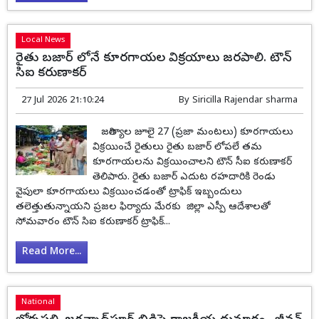
Local News
రైతు బజార్ లోనే కూరగాయల విక్రయాలు జరపాలి. టౌన్
సిఐ కరుణాకర్
27 Jul 2026 21:10:24
By
Siricilla Rajendar sharma
జగిత్యాల జూలై 27 (ప్రజా మంటలు) కూరగాయలు
విక్రయించే రైతులు రైతు బజార్ లోపలే తమ
కూరగాయలను విక్రయించాలని టౌన్ సీఐ కరుణాకర్
తెలిపారు. రైతు బజార్ ఎదుట రహదారికి రెండు
వైపులా కూరగాయలు విక్రయించడంతో ట్రాఫిక్ ఇబ్బందులు
తలెత్తుతున్నాయని ప్రజల ఫిర్యాదు మేరకు జిల్లా ఎస్పీ ఆదేశాలతో
సోమవారం టౌన్ సిఐ కరుణాకర్ ట్రాఫిక్...
Read More...
National