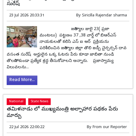
సురేష్
23 Jul 2026 20:33:31
By
Siricilla Rajendar sharma
జగిత్యాల జులై 23( ప్రజా
మంటలు) పట్టణం 37 ,38 వార్డ్ లో బిఆర్ఎస్
నాయకులతో కలిసి ఎస్ ఐ ఆర్ ప్రక్రియను
పరిశీలించిన జగిత్యాల జిల్లా తొలి జడ్పీ చైర్పర్సన్ దావ
వసంత సురేష్ అర్హులైన ఒక్క ఓటరు పేరు కూడా జాబితా నుండి
తొలగిపోకుండా ప్రత్యేక శ్రద్ధ తీసుకోవాలని అన్నారు. ప్రజాస్వామ్య
విలువలను...
Read More...
National
State News
తమిళనాడు లో ముఖ్యమంత్రి అల్పాహార పథకం పేరు
మార్పు
22 Jul 2026 22:00:22
By
From our Reporter