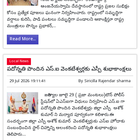
గురు పౌర్ణమి సందర్భంగా కొండగట్టు శ్రీ
ఆంజనేయస్వామి దేవస్థానంలో రాష్ట్ర ప్రజల సుభిక్షం
కోసం ప్రత్యేక పూజలు ఘనంగా నిర్వహించారు. రాష్ట్రంలో సమృద్ధిగా
వర్షాలు కురిసి, పాడి పంటలు సమృద్ధిగా పండాలని ఆకాంక్షిస్తూ రాష్ట్ర
మంత్రులు పొన్నం ప్రభాకర్,...
Read More...
Local News
పదోన్నతి పొందిన ఎస్‌.ఐ వెంకటేశ్వర్లకు ఎస్పీ శుభాకాంక్షలు
29 Jul 2026 19:11:41
By
Siricilla Rajendar sharma
జగిత్యాల జూలై 29 ( ప్రజా మంటలు)టౌన్ పోలీస్
స్టేషన్‌లో ఏఎస్‌ఐగా విధులు నిర్వహించి ఎస్‌.ఐ గా
పదోన్నతి పొందిన వెంకటేశ్వర్లు జిల్లా ఎస్పీ అశోక్
కుమార్ ని మర్యాద పూర్వకంగా కలిశారు.ఈ
సందర్భంగా జిల్లా ఎస్పీ అశోక్ కుమార్ వెంకటేశ్వర్లుకు ఎస్‌ఐ హోదాకు
సంబంధించిన స్టార్ చిహ్నాన్ని అలంకరించి పదోన్నతి శుభాకాంక్షలు
తెలిపారు....