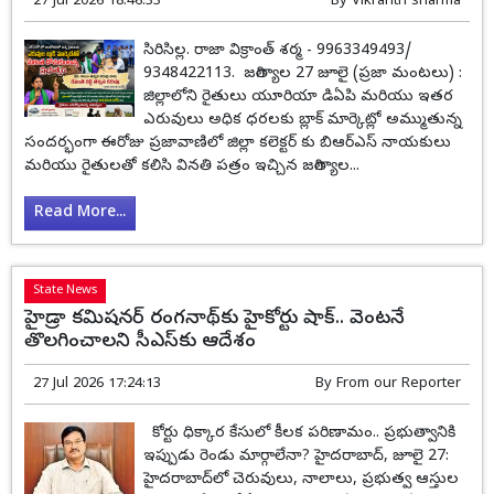
27 Jul 2026 18:46:33
By
Vikranth sharma
సిరిసిల్ల. రాజా విక్రాంత్ శర్మ - 9963349493/
9348422113. జగిత్యాల 27 జూలై (ప్రజా మంటలు) :
జిల్లాలోని రైతులు యూరియా డిఏపి మరియు ఇతర
ఎరువులు అధిక ధరలకు బ్లాక్ మార్కెట్లో అమ్ముతున్న
సందర్భంగా ఈరోజు ప్రజావాణిలో జిల్లా కలెక్టర్ కు బిఆర్ఎస్ నాయకులు
మరియు రైతులతో కలిసి వినతి పత్రం ఇచ్చిన జగిత్యాల...
Read More...
State News
హైడ్రా కమిషనర్ రంగనాథ్‌కు హైకోర్టు షాక్‌.. వెంటనే
తొలగించాలని సీఎస్‌కు ఆదేశం
27 Jul 2026 17:24:13
By
From our Reporter
కోర్టు ధిక్కార కేసులో కీలక పరిణామం.. ప్రభుత్వానికి
ఇప్పుడు రెండు మార్గాలేనా? హైదరాబాద్, జూలై 27:
హైదరాబాద్‌లో చెరువులు, నాలాలు, ప్రభుత్వ ఆస్తుల