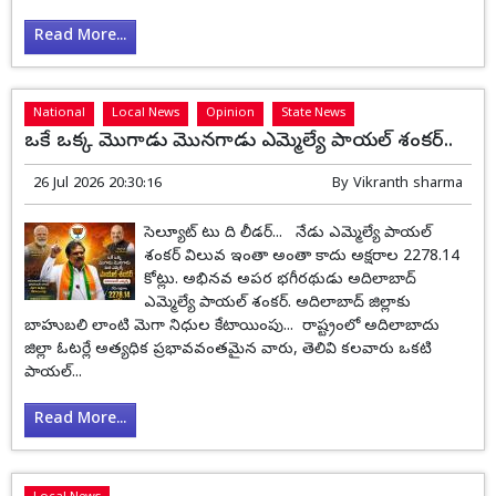
Read More...
National
Local News
Opinion
State News
ఒకే ఒక్క మొగాడు మొనగాడు ఎమ్మెల్యే పాయల్ శంకర్..
26 Jul 2026 20:30:16
By
Vikranth sharma
సెల్యూట్ టు ది లీడర్... నేడు ఎమ్మెల్యే పాయల్
శంకర్ విలువ ఇంతా అంతా కాదు అక్షరాల 2278.14
కోట్లు. అభినవ అపర భగీరథుడు అదిలాబాద్
ఎమ్మెల్యే పాయల్ శంకర్. అదిలాబాద్ జిల్లాకు
బాహుబలి లాంటి మెగా నిధుల కేటాయింపు... రాష్ట్రంలో అదిలాబాదు
జిల్లా ఓటర్లే అత్యధిక ప్రభావవంతమైన వారు, తెలివి కలవారు ఒకటి
పాయల్...
Read More...