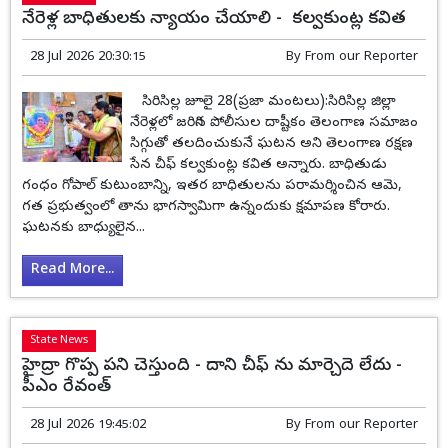
నేరెళ్ల బాధితులకు న్యాయం చేయాలి - కల్వకుంట్ల కవిత
28 Jul 2026 20:30:15
By
From our Reporter
సిరిసిల్ల జూలై 28(ప్రజా మంటలు):సిరిసిల్ల జిల్లా
నేరెళ్లలో జరిగిన పోలీసుల దాష్టీకం తెలంగాణ సమాజం
సిగ్గుతో తలదించుకునే ఘటన అని తెలంగాణ రక్షణ
సేన చీఫ్ కల్వకుంట్ల కవిత అన్నారు. బాధితుడు
గంధం గోపాల్ కుటుంబాన్ని, ఇతర బాధితులను పరామర్శించిన ఆమె,
గత ప్రభుత్వంలో తాను భాగస్వామిగా ఉన్నందుకు క్షమాపణ కోరారు.
ఘటనకు బాధ్యులైన...
Read More...
State News
హైద్రా గొప్ప పని చెస్తుంది - దాని చీఫ్ ను మార్చెదె లేదు -
పీఎం రేవంత్
28 Jul 2026 19:45:02
By
From our Reporter