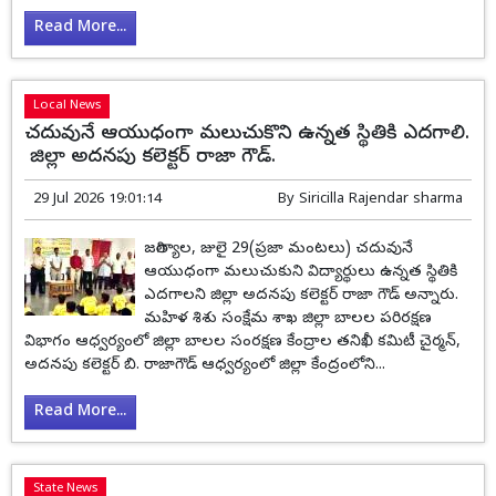
Read More...
Local News
చదువునే ఆయుధంగా మలుచుకొని ఉన్నత స్థితికి ఎదగాలి.
జిల్లా అదనపు కలెక్టర్ రాజా గౌడ్.
29 Jul 2026 19:01:14
By
Siricilla Rajendar sharma
జగిత్యాల, జులై 29(ప్రజా మంటలు) చదువునే
ఆయుధంగా మలుచుకుని విద్యార్థులు ఉన్నత స్థితికి
ఎదగాలని జిల్లా అదనపు కలెక్టర్ రాజా గౌడ్ అన్నారు.
మహిళ శిశు సంక్షేమ శాఖ జిల్లా బాలల పరిరక్షణ
విభాగం ఆధ్వర్యంలో జిల్లా బాలల సంరక్షణ కేంద్రాల తనిఖీ కమిటీ చైర్మన్,
అదనపు కలెక్టర్ బి. రాజాగౌడ్ ఆధ్వర్యంలో జిల్లా కేంద్రంలోని...
Read More...
State News