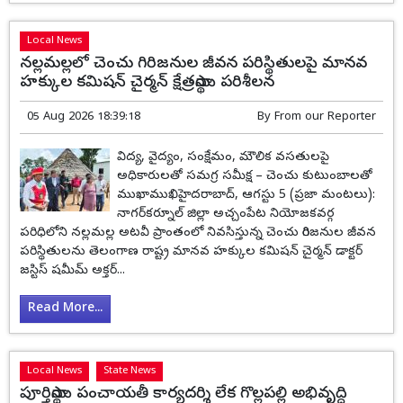
Local News
నల్లమల్లలో చెంచు గిరిజనుల జీవన పరిస్థితులపై మానవ
హక్కుల కమిషన్ చైర్మన్ క్షేత్రస్థాయి పరిశీలన
05 Aug 2026 18:39:18
By
From our Reporter
విద్య, వైద్యం, సంక్షేమం, మౌలిక వసతులపై
అధికారులతో సమగ్ర సమీక్ష – చెంచు కుటుంబాలతో
ముఖాముఖిహైదరాబాద్, ఆగస్టు 5 (ప్రజా మంటలు):
నాగర్‌కర్నూల్ జిల్లా అచ్చంపేట నియోజకవర్గ
పరిధిలోని నల్లమల్ల అటవీ ప్రాంతంలో నివసిస్తున్న చెంచు గిరిజనుల జీవన
పరిస్థితులను తెలంగాణ రాష్ట్ర మానవ హక్కుల కమిషన్ చైర్మన్ డాక్టర్
జస్టిస్ షమీమ్ అక్తర్...
Read More...
Local News
State News
పూర్తిస్థాయి పంచాయతీ కార్యదర్శి లేక గొల్లపల్లి అభివృద్ధి