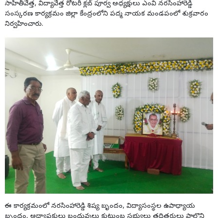
సాహితీవేత్త, విద్యావేత్త రోటరీ క్లబ్ పూర్వ అధ్యక్షులు ఎంవి నరసింహారెడ్డి
సంస్కరణ కార్యక్రమం జిల్లా కేంద్రంలోని పద్మ నాయక మండపంలో శుక్రవారం
నిర్వహించారు.
ఈ కార్యక్రమంలో నరసింహారెడ్డి శిష్య బృందం, విద్యాసంస్థల ఉపాధ్యాయ
బృందం, అధ్యాపకులు బంధువులు కుటుంబ సభ్యులు తదితరులు పాల్గొని