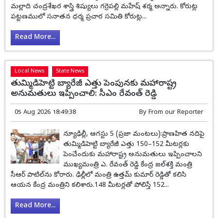
మల్లాది చంద్రశేఖర శాస్త్రి శిష్యులు గర్రెపల్లి మహేష్ శర్మ అన్నారు. కోరుట్ల
పట్టణములో సనాతన ధర్మ ప్రచార సమితి కోరుట్ల...
Read More...
Local News
State News
తుమ్మిడిహెట్టి బ్యారేజీ ఎత్తు పెంపునకు మహారాష్ట్ర
అనుమతులు ఇప్పించాలి: సీఎం రేవంత్ రెడ్డి
05 Aug 2026 18:49:38
By
From our Reporter
న్యూఢిల్లీ, ఆగస్టు 5 (ప్రజా మంటలు):ప్రాణహిత నదిపై
తుమ్మిడిహెట్టి బ్యారేజీ ఎత్తు 150–152 మీటర్లకు
పెంచేందుకు మహారాష్ట్ర అనుమతులు ఇప్పించాలని
ముఖ్యమంత్రి ఎ. రేవంత్ రెడ్డి కేంద్ర జల్‌శక్తి మంత్రి
సీఆర్ పాటిల్‌ను కోరారు. ఢిల్లీలో మంత్రి ఉత్తమ్ కుమార్ రెడ్డితో కలిసి
ఆయన కేంద్ర మంత్రిని కలిశారు.148 మీటర్లతో పోలిస్తే 152...
Read More...