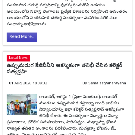
సంకటహర చతుర్థి పర్వదినాన్ని పురస్కరించుకొని ఉదయం
ఆలయంలోని సహస్ర లింగాలకు ప్రత్యేక పూజలను నిర్వహించి అనంతరం
ఆలయంలోని సంకటహర చతుర్థి సందర్భంగా మహాగణపతికి పలు
పంచామృతాభిషేకాలను...
Read More...
Local News
ఉప్పుమడుగ కేజీబీవీని ఆకస్మికంగా తనిఖీ చేసిన కలెక్టర్
సత్యప్రసాద్
01 Aug 2026 18:39:32
By
Sama satyanarayana
రాయికల్, ఆగస్టు 1 (ప్రజా మంటలు): రాయికల్
మండలం ఉప్పుమడుగ కస్తూర్బా గాంధీ బాలికల
విద్యాలయాన్ని జిల్లా కలెక్టర్ సత్యప్రసాద్ ఆకస్మికంగా
తనిఖీ చేశారు. ఈ సందర్భంగా విద్యార్థుల విద్యా
ప్రమాణాలు, మౌలిక సదుపాయాలు, పారిశుద్ధ్యం, మధ్యాహ్న భోజన
నాణ్యత తదితర అంశాలను పరిశీలించారు. మద్యహ్న భోజనం జ్,,