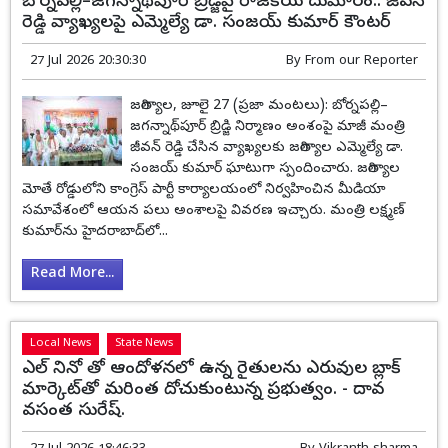
బోర్నపల్లి–జగన్నాథ్‌పూర్ బ్రిడ్జిపై రాజకీయ దుమారం.. జీవన్
రెడ్డి వ్యాఖ్యలపై ఎమ్మెల్యే డా. సంజయ్ కుమార్ కౌంటర్
27 Jul 2026 20:30:30
By
From our Reporter
జగిత్యాల, జూలై 27 (ప్రజా మంటలు): బోర్నపల్లి–
జగన్నాథ్‌పూర్ బ్రిడ్జి నిర్మాణం అంశంపై మాజీ మంత్రి
జీవన్ రెడ్డి చేసిన వ్యాఖ్యలకు జగిత్యాల ఎమ్మెల్యే డా.
సంజయ్ కుమార్ ఘాటుగా స్పందించారు. జగిత్యాల
మోతే రోడ్డులోని కాంగ్రెస్ పార్టీ కార్యాలయంలో నిర్వహించిన మీడియా
సమావేశంలో ఆయన పలు అంశాలపై వివరణ ఇచ్చారు. మంత్రి లక్ష్మణ్
కుమార్‌ను హైదరాబాద్‌లో...
Read More...
Local News
State News
ఎల్ నినో తో ఆందోళనలో ఉన్న రైతులను ఎరువుల బ్లాక్
మార్కెట్‌తో మరింత దోచుకుంటున్న ప్రభుత్వం. - దావ
వసంత సురేష్.