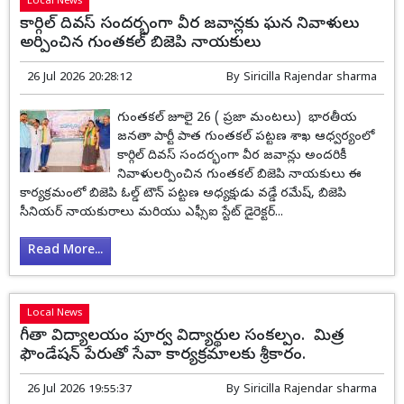
Local News
కార్గిల్ దివస్ సందర్భంగా వీర జవాన్లకు ఘన నివాళులు
అర్పించిన గుంతకల్ బిజెపి నాయకులు
26 Jul 2026 20:28:12
By
Siricilla Rajendar sharma
గుంతకల్ జూలై 26 ( ప్రజా మంటలు) భారతీయ
జనతా పార్టీ పాత గుంతకల్ పట్టణ శాఖ ఆధ్వర్యంలో
కార్గిల్ దివస్ సందర్భంగా వీర జవాన్లు అందరికీ
నివాళులర్పించిన గుంతకల్ బిజెపి నాయకులు ఈ
కార్యక్రమంలో బిజెపి ఓల్డ్ టౌన్ పట్టణ అధ్యక్షుడు వడ్డే రమేష్, బిజెపి
సీనియర్ నాయకురాలు మరియు ఎఫ్సీఐ స్టేట్ డైరెక్టర్...
Read More...
Local News
గీతా విద్యాలయం పూర్వ విద్యార్థుల సంకల్పం. మిత్ర
ఫౌండేషన్ పేరుతో సేవా కార్యక్రమాలకు శ్రీకారం.
26 Jul 2026 19:55:37
By
Siricilla Rajendar sharma