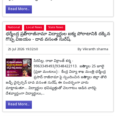
Read More...
National
Local News
State News
ధర్మేంద్ర ప్రసాద్ రాజీనామా విద్యార్థుల ఐక్య పోరాటానికి దక్కిన
గొప్ప విజయం - దావ వసంత సురేష్.
25 Jul 2026 19:32:50
By
Vikranth sharma
సిరిసిల్ల. రాజా విక్రాంత్ శర్మ -
9963349493/9348422113. జగిత్యాల 25 జూలై
(ప్రజా మంటలు) : కేంద్ర విద్యా శాఖ మంత్రి ధర్మేంద్ర
ప్రసాద్ రాజీనామా పై స్పందించిన జగిత్యాల జిల్లా తొలి
జడ్పీ చైర్పర్సన్ దావ వసంత సురేష్. ఈ సందర్భంగా వారు
మాట్లాడుతూ.... విద్యార్థుల భవిష్యత్తుతో చెలగాటం ఆడిన వారిపై
దేశవ్యాప్తంగా విద్యార్థులు,...
Read More...