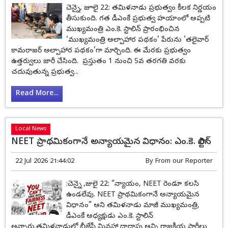
చెన్నై, జూలై 22: తమిళనాడు ప్రభుత్వం కీలక నిర్ణయం
తీసుకుంది. గత డీఎంకే ప్రభుత్వ హయాంలో అప్పటి
ముఖ్యమంత్రి ఎం.కె. స్టాలిన్ ప్రారంభించిన
‘ముఖ్యమంత్రి అల్పాహార పథకం’ పేరును 'తలైవార్
కామరాజర్ అల్పాహార పథకం’గా మార్చింది. ఈ మేరకు ప్రభుత్వం
ఉత్తర్వులు జారీ చేసింది. ప్రస్తుతం 1 నుంచి 5వ తరగతి వరకు
చదువుతున్న ప్రభుత్వ...
Read More...
Local News
NEET ప్రాథమికంగానే అన్యాయమైన విధానం: ఎం.కె. స్టాలిన్
22 Jul 2026 21:44:02
By
From our Reporter
:చెన్నై ,జులై 22: “న్యాయం, NEET రెండూ కలసి
ఉండలేవు. NEET ప్రాథమికంగానే అన్యాయమైన
విధానం” అని తమిళనాడు మాజీ ముఖ్యమంత్రి,
డీఎంకే అధ్యక్షుడు ఎం.కె. స్టాలిన్
అన్నారు.తమిళనాడులో బీజేపీ మినహా దాదాపు అన్ని రాజకీయ పార్టీలు