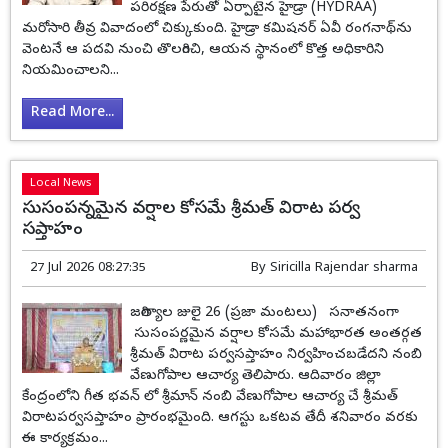
పరిరక్షణ పేరుతో ఏర్పాటైన హైడ్రా (HYDRAA)
మరోసారి తీవ్ర వివాదంలో చిక్కుకుంది. హైడ్రా కమిషనర్ ఏవీ రంగనాథ్‌ను
వెంటనే ఆ పదవి నుంచి తొలగించి, ఆయన స్థానంలో కొత్త అధికారిని
నియమించాలని...
Read More...
Local News
సుసంపన్నమైన వర్షాల కోసమే శ్రీమత్ విరాట పర్వ
సప్తాహం
27 Jul 2026 08:27:35
By
Siricilla Rajendar sharma
జగిత్యాల జులై 26 (ప్రజా మంటలు) సనాతనంగా
సుసంపర్ణమైన వర్షాల కోసమే మహాభారత అంతర్గత
శ్రీమత్ విరాట పర్వసప్తాహం నిర్వహించబడేదని నంబి
వేణుగోపాల ఆచార్య తెలిపారు. ఆదివారం జిల్లా
కేంద్రంలోని గీత భవన్ లో శ్రీమాన్ నంబి వేణుగోపాల ఆచార్య చే శ్రీమత్
విరాటపర్వసప్తాహం ప్రారంభమైంది. ఆగస్టు ఒకటవ తేదీ శనివారం వరకు
ఈ కార్యక్రమం...