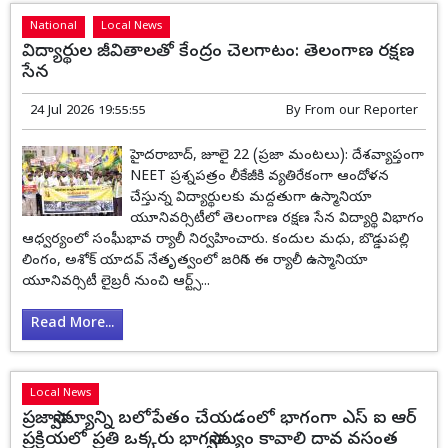
National
Local News
విద్యార్థుల జీవితాలతో కేంద్రం చెలగాటం: తెలంగాణ రక్షణ
సేన
24 Jul 2026 19:55:55
By
From our Reporter
హైదరాబాద్, జూలై 22 (ప్రజా మంటలు): దేశవ్యాప్తంగా
NEET ప్రశ్నపత్రం లీకేజీకి వ్యతిరేకంగా ఆందోళన
చేస్తున్న విద్యార్థులకు మద్దతుగా ఉస్మానియా
యూనివర్సిటీలో తెలంగాణ రక్షణ సేన విద్యార్థి విభాగం
ఆధ్వర్యంలో సంఘీభావ ర్యాలీ నిర్వహించారు. కందుల మధు, బొడ్డుపల్లి
లింగం, అశోక్ యాదవ్ నేతృత్వంలో జరిగిన ఈ ర్యాలీ ఉస్మానియా
యూనివర్సిటీ లైబ్రరీ నుంచి ఆర్ట్స్...
Read More...
Local News
ప్రజాస్వామ్యాన్ని బలోపేతం చేయడంలో భాగంగా ఎస్ ఐ ఆర్
ప్రక్రియలో ప్రతి ఒక్కరు భాగస్వామ్యం కావాలి దావ వసంత