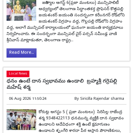
జగిత్యాల ఆగస్ట్ 6(ప్రజా మంటలు) మున్సిపాలిటీ
ఆధ్వర్యంలో తెలంగాణ సిద్ధాంతకర్త ప్రొఫెసర్ కొత్తపల్లి
జయశంకర్ జయంతి సందర్భంగా కరీంనగర్ రోడ్‌లోని
జయశంకర్ విగ్రహం వద్ద, గొల్లపల్లి రోడ్‌లోని విగ్రహం
వద్ద, అలాగే మున్సిపల్ కార్యాలయంలో ఘనంగా జయంతి కార్యక్రమాలు
నిర్వహించారు. ఈ సందర్భంగా మున్సిపల్ చైర్ పర్సన్ సమీండ్ల వాణి
శ్రీనివాస్ మాట్లాడుతూ, తెలంగాణ రాష్ట్ర...
Read More...
Local News
ధనం ఉంటే దాన స్వభావము ఉండాలి బ్రహ్మశ్రీ గర్రెపల్లి
మహేష్ శర్మ
06 Aug 2026 11:50:24
By
Siricilla Rajendar sharma
కోరుట్ల ఆగస్టు 5 ( ప్రజా మంటలు) సిరిసిల్ల రాజేంద్ర
శర్మ 9348422113 ధనమున్న వ్యక్తికి దాన స్వభావం
ఉండాలని అదేవిధంగా శక్తి ఉంటే క్షమాగుణం
ఉండాలని శృంగేరి శారదా పీఠ ఆస్థాన పౌరాణికులు,