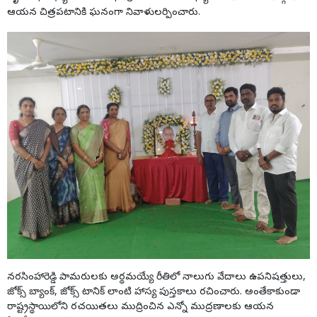
ఆయన చిత్రపటానికి ఘనంగా నివాళులర్పించారు.
నరసింహారెడ్డి పామరులకు అర్థమయ్యే రీతిలో నాలుగు వేదాలు ఉపనిషత్తులు,
జోక్స్ బ్యాంక్, జోక్స్ టానిక్ లాంటి హాస్య పుస్తకాలు రచించారు. అంతేకాకుండా
రాష్ట్రస్థాయిలోని రచయితలు ముద్రించిన ఎన్నో ముద్రణాలకు ఆయన