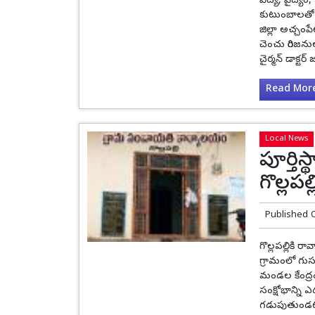
విద్య, వైద్య
కుటుంబాలతో 
జిల్లా అచ్చంప
చెంచు గిరిజన
చైర్మన్ డాక్టర్ 
Read More.
Local News
పూర్తి
గొల్లపల
Published 
గొల్లపల్లికి 
గ్రామంలో గుసగ
మండల కేంద్రంల
సంక్షోభాన్ని ఎ
గడుపుతుండటంతో