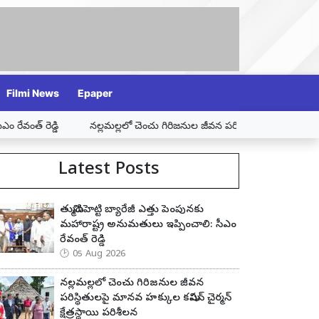
Filmi News
Epaper
్లలో చెంచు గిరిజనుల జీవన పరిస్థితులపై మానవ హక్కుల కమిషన్ చైర్మన్ క్షేత్రస్థాయి
Latest Posts
తుమ్మిడిహెట్టి బ్యారేజీ ఎత్తు పెంపునకు
మహారాష్ట్ర అనుమతులు ఇప్పించాలి: సీఎం
రేవంత్ రెడ్డి
05 Aug 2026
నల్లమల్లలో చెంచు గిరిజనుల జీవన
పరిస్థితులపై మానవ హక్కుల కమిషన్ చైర్మన్
క్షేత్రస్థాయి పరిశీలన