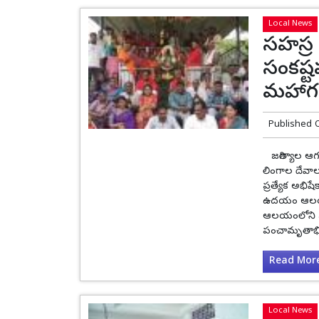
Local News
సహస్ర
సంకష్ట
మహాగణప
Published 
జగిత్యాల ఆగస
లింగాల దేవ
ప్రత్యేక అభి
ఉదయం ఆలయంల
ఆలయంలోని స
పంచామృతాభిష
Read More.
Local News