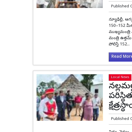
Published 
న్యూఢిల్లీ, ఆగ
150–152 మీట
ముఖ్యమంత్రి ఎ. 
మంత్రి ఉత్తమ్
పోలిస్తే 152...
Read More.
Local News
నల్లమల
పరిస్థ
క్షేత్ర
Published 