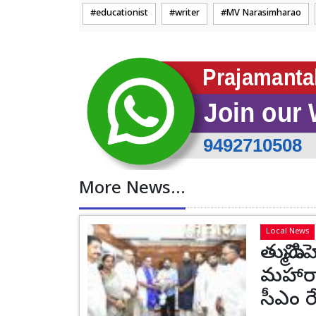
educationist
writer
MV Narasimharao
More News...
Local News
తుమ్మిడ
మహారా
సీఎం రే