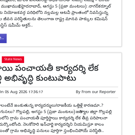
ం, సంక్షేమం, మౌలిక వసతులపై అధికారులతో సమగ్ర సమీక్ష – చెంచు
ముఖాముఖిహైదరాబాద్, ఆగస్టు 5 (ప్రజా మంటలు): నాగర్‌కర్నూల్
ేట నియోజకవర్గ పరిధిలోని నల్లమల్ల అటవీ ప్రాంతంలో నివసిస్తున్న
ుల జీవన పరిస్థితులను తెలంగాణ రాష్ట్ర మానవ హక్కుల కమిషన్
జస్టిస్ షమీమ్ అక్తర్...
..
State News
స్థాయి పంచాయతీ కార్యదర్శి లేక
్లి అభివృద్ధి కుంటుపాటు
On
05 Aug 2026 17:36:17
By
From our Reporter
రావాలంటేనే జంకుతున్న కార్యదర్శులు!రాజకీయ ఒత్తిళ్లే కారణమా..?
ుసలు? గొల్లపల్లి, ఆగస్టు 5 (ప్రజా మంటలు):జగిత్యాల జిల్లా గొల్లపల్లి
ోని గ్రామ పంచాయతీ పూర్తిస్థాయి కార్యదర్శి లేక తీవ్ర పరిపాలనా
దుర్కొంటోంది. నెలకోసారి ఇన్‌చార్జి కార్యదర్శిని నియమిస్తూ కాలం
 గ్రామ అభివృద్ధి పనులు పూర్తిగా స్తంభించిపోయే పరిస్థితి...