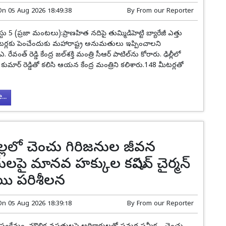
On
05 Aug 2026 18:49:38
By
From our Reporter
స్టు 5 (ప్రజా మంటలు):ప్రాణహిత నదిపై తుమ్మిడిహెట్టి బ్యారేజీ ఎత్తు
ర్లకు పెంచేందుకు మహారాష్ట్ర అనుమతులు ఇప్పించాలని
రేవంత్ రెడ్డి కేంద్ర జల్‌శక్తి మంత్రి సీఆర్ పాటిల్‌ను కోరారు. ఢిల్లీలో
 కుమార్ రెడ్డితో కలిసి ఆయన కేంద్ర మంత్రిని కలిశారు.148 మీటర్లతో
..
్లలో చెంచు గిరిజనుల జీవన
ితులపై మానవ హక్కుల కమిషన్ చైర్మన్
స్థాయి పరిశీలన
On
05 Aug 2026 18:39:18
By
From our Reporter