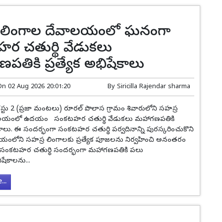
 లింగాల దేవాలయంలో ఘనంగా
హర చతుర్థి వేడుకలు
తికి ప్రత్యేక అభిషేకాలు
On
02 Aug 2026 20:01:20
By
Siricilla Rajendar sharma
్టు 2 (ప్రజా మంటలు) రూరల్ పొలాస గ్రామం శివారులోని సహస్ర
ాలయంలో ఉదయం సంకటహర చతుర్థి వేడుకలు మహాగణపతికి
షేకాలు. ఈ సందర్భంగా సంకటహర చతుర్థి పర్వదినాన్ని పురస్కరించుకొని
ోని సహస్ర లింగాలకు ప్రత్యేక పూజలను నిర్వహించి అనంతరం
ంకటహర చతుర్థి సందర్భంగా మహాగణపతికి పలు
ేకాలను...
..