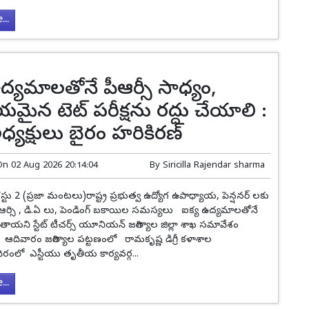
..
ద్యమాలతోనే పీఆర్సీ సాధ్యం,
రీయమైన టెట్ పరీక్షను రద్దు చేయాలి :
అధ్యక్షులు బైరం హరికిరణ్
On
02 Aug 2026 20:14:04
By
Siricilla Rajendar sharma
్టు 2 (ప్రజా మంటలు)రాష్ట్ర ప్రభుత్వ ఉద్యోగ ఉపాధ్యాయ, పెన్షనర్ లకు
.ఆర్సి , డి.ఏ లు, పెండింగ్ బకాయిల సమస్యలు ఐక్య ఉద్యమాలతోనే
ాయని స్టేట్ టీచర్స్ యూనియన్ జగిత్యాల జిల్లా శాఖ సమావేశం
ి. ఆదివారం జగిత్యాల పట్టణంలో రామకృష్ణ డిగ్రీ కళాశాల
ంలో ఎస్టీయు తృతీయ కార్యవర్గ...
..