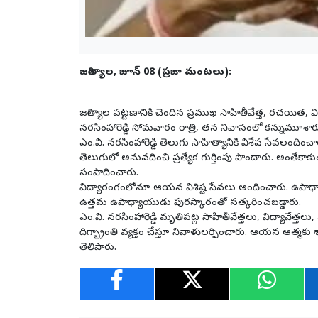
జగిత్యాల, జూన్ 08 (ప్రజా మంటలు):
జగిత్యాల పట్టణానికి చెందిన ప్రముఖ సాహితీవేత్త, రచయిత, విద
నరసింహారెడ్డి సోమవారం రాత్రి, తన నివాసంలో కన్నుమూశార
ఎం.వి. నరసింహారెడ్డి తెలుగు సాహిత్యానికి విశేష సేవలం
తెలుగులో అనువదించి ప్రత్యేక గుర్తింపు పొందారు. అంత
సంపాదించారు.
విద్యారంగంలోనూ ఆయన విశిష్ట సేవలు అందించారు. ఉపాధ్యాయుడ
ఉత్తమ ఉపాధ్యాయుడు పురస్కారంతో సత్కరించబడ్డారు.
ఎం.వి. నరసింహారెడ్డి మృతిపట్ల సాహితీవేత్తలు, విద్యావేత్త
దిగ్భ్రాంతి వ్యక్తం చేస్తూ నివాళులర్పించారు. ఆయన ఆత్మకు 
తెలిపారు.