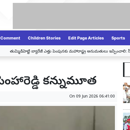
Comment
Children Stories
Edit Page Articles
Sports
 ఎత్తు పెంపునకు మహారాష్ట్ర అనుమతులు ఇప్పించాలి: సీఎం రేవంత్ రెడ్డి
నల్లమల
రసింహారెడ్డి కన్నుమూత
On
09 Jun 2026 06:41:00