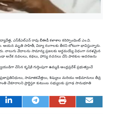
్యావేత్త, ఎస్‌కేఎల్‌ఎన్ రావు బీఈడీ కళాశాల కరెస్పాండెంట్ ఎం.వి.
ు. ఆయన మృతి సాహితీ, విద్యా రంగాలకు తీరని లోటుగా భావిస్తున్నారు.
దించారు. నాలుగు వేదాలను సామాన్య ప్రజలకు అర్థమయ్యే విధంగా సరళమైన
ేకాకుండా అనేక నవలలు, కథలు, హాస్య రచనలు చేసి పాఠకుల ఆదరణను
ిగా చేసిన కృషికి గుర్తింపుగా ఉమ్మడి ఆంధ్రప్రదేశ్ ప్రభుత్వంచే
లు, ప్రజాప్రతినిధులు, సామాజికవేత్తలు, శిష్యులు మరియు అభిమానులు తీవ్ర
శాంతి చేకూరాలని ప్రార్థిస్తూ కుటుంబ సభ్యులకు ప్రగాఢ సానుభూతి