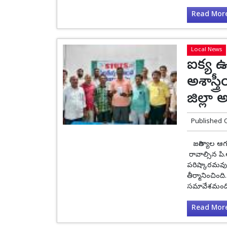
Read More.
Local News
ఐక్య ఉ
అశాస్త్
జిల్లా 
Published 
జగిత్యాల ఆగస
రావాల్సిన పి
పరిష్కారమవుత
తీర్మానించింద
సమావేశమందిర
Read More.