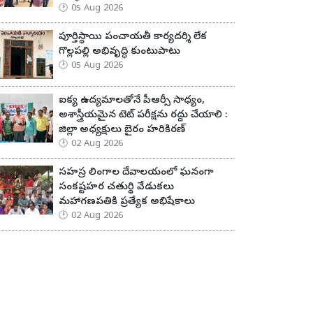
05 Aug 2026
పూర్తిస్థాయి పంచాయతీ కార్యదర్శి లేక
గొల్లపల్లి అభివృద్ధి కుంటుపాటు
05 Aug 2026
ఐక్య ఉద్యమాలతోనే పీఆర్సీ సాధ్యం,
అశాస్త్రీయమైన టెట్ పరీక్షను రద్దు చేయాలి :
జిల్లా అధ్యక్షులు బైరం హరికిరణ్
02 Aug 2026
సహస్ర లింగాల దేవాలయంలో ఘనంగా
సంకష్టహర చతుర్థి వేడుకలు
మహాగణపతికి ప్రత్యేక అభిషేకాలు
02 Aug 2026