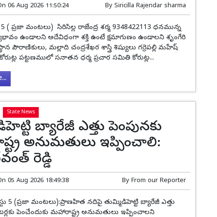
On
06 Aug 2026 11:50:24
By
Siricilla Rajendar sharma
టు 5 ( ప్రజా మంటలు) సిరిసిల్ల రాజేంద్ర శర్మ 9348422113 ధనమున్న
న స్వభావం ఉండాలని అదేవిధంగా శక్తి ఉంటే క్షమాగుణం ఉండాలని శృంగేరి
ాన పౌరాణికులు, మల్లాది చంద్రశేఖర శాస్త్రి శిష్యులు గర్రెపల్లి మహేష్
 కోరుట్ల పట్టణములో సనాతన ధర్మ ప్రచార సమితి కోరుట్ల...
..
State News
ిహెట్టి బ్యారేజీ ఎత్తు పెంపునకు
ష్ట్ర అనుమతులు ఇప్పించాలి:
వంత్ రెడ్డి
On
05 Aug 2026 18:49:38
By
From our Reporter
స్టు 5 (ప్రజా మంటలు):ప్రాణహిత నదిపై తుమ్మిడిహెట్టి బ్యారేజీ ఎత్తు
ర్లకు పెంచేందుకు మహారాష్ట్ర అనుమతులు ఇప్పించాలని