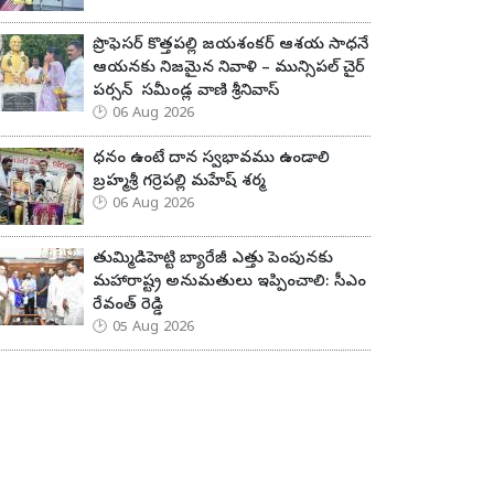
ప్రొఫెసర్ కొత్తపల్లి జయశంకర్ ఆశయ సాధనే
ఆయనకు నిజమైన నివాళి – మున్సిపల్ చైర్
పర్సన్ సమీండ్ల వాణి శ్రీనివాస్
06 Aug 2026
ధనం ఉంటే దాన స్వభావము ఉండాలి
బ్రహ్మశ్రీ గర్రెపల్లి మహేష్ శర్మ
06 Aug 2026
తుమ్మిడిహెట్టి బ్యారేజీ ఎత్తు పెంపునకు
మహారాష్ట్ర అనుమతులు ఇప్పించాలి: సీఎం
రేవంత్ రెడ్డి
05 Aug 2026