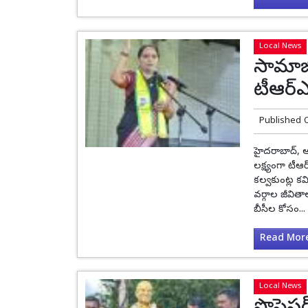
Local News
సామాజ
టీఆర్ఎ
Published 
హైదరాబాద్, 
లక్ష్యంగా టీ
కల్వకుంట్ల క
వర్గాల జీవిత
బీసీల కోసం...
Read More.
Local News