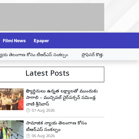
Filmi News
Epaper
్ సంకల్పం
ప్రొఫెసర్ కొత్తపల్లి జయశంకర్ ఆశయ సాధనే ఆయనకు నిజమైన నివాళి
Latest Posts
విద్యార్థినులు ఉన్నత లక్ష్యాలతో ముందుకు
సాగాలి – మున్సిపల్ చైర్‌పర్సన్ సమిండ్ల
వాణి శ్రీనివాస్
07 Aug 2026
సామాజిక న్యాయ తెలంగాణ కోసం
టీఆర్ఎస్ సంకల్పం
06 Aug 2026