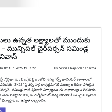
ర్థినులు ఉన్నత లక్ష్యాలతో ముందుకు
 – మున్సిపల్ చైర్‌పర్సన్ సమిండ్ల
ీనివాస్
On
07 Aug 2026 19:35:22
By
Siricilla Rajendar sharma
్ట్ 7(ప్రజా మంటలు)పట్టణంలోని నవ్య గర్ల్స్ జూనియర్ కళాశాలలో
పరిచయ్–2K26" ఫ్రెషర్స్ పార్టీ కార్యక్రమానికి ముఖ్య అతిథిగా హాజరైన
‌పర్సన్ సమిండ్ల వాణి శ్రీనివాస్ విద్యార్థినులకు శుభాకాంక్షలు తెలిపారు.
 ఆమె మాట్లాడుతూ, ఇంటర్మీడియట్ విద్య జీవితానికి బలమైన పునాది
ిద్యార్థినులు ఉన్నత లక్ష్యాలను...
..