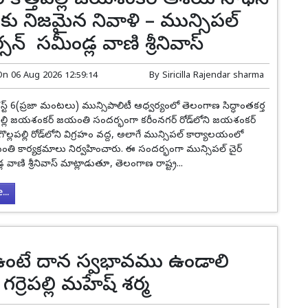
సర్ కొత్తపల్లి జయశంకర్ ఆశయ సాధనే
 నిజమైన నివాళి – మున్సిపల్
్సన్ సమీండ్ల వాణి శ్రీనివాస్
On
06 Aug 2026 12:59:14
By
Siricilla Rajendar sharma
్ట్ 6(ప్రజా మంటలు) మున్సిపాలిటీ ఆధ్వర్యంలో తెలంగాణ సిద్ధాంతకర్త
త్తపల్లి జయశంకర్ జయంతి సందర్భంగా కరీంనగర్ రోడ్‌లోని జయశంకర్
 గొల్లపల్లి రోడ్‌లోని విగ్రహం వద్ద, అలాగే మున్సిపల్ కార్యాలయంలో
 కార్యక్రమాలు నిర్వహించారు. ఈ సందర్భంగా మున్సిపల్ చైర్
ల వాణి శ్రీనివాస్ మాట్లాడుతూ, తెలంగాణ రాష్ట్ర...
..
ంటే దాన స్వభావము ఉండాలి
రీ గర్రెపల్లి మహేష్ శర్మ