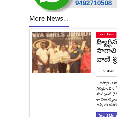
More News...
Local News
విద్యా
సాగాలి
వాణి శ్ర
Published 
జగిత్యాల ఆగస
నిర్వహించిన "
మున్సిపల్ చైర్
ఈ సందర్భంగా
అని, ఈ దశలో వ
Read More.