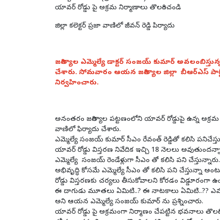
యావర్ రోడ్డు పై అక్రమ నిర్మాణాలు తొలగించండి
జిల్లా కలెక్టర్ ప్రజా వాణిలో జీవన్ రెడ్డి పిర్యాదు
జగిత్యాల ఎమ్మెల్యే డాక్టర్ సంజయ్ కుమార్ అవలంబిస్తున్న
చేశారు. సోమవారం ఆయన జగిత్యాల జిల్లా బీఆర్ఎస్ పా
నిర్వహించారు.
అనంతరం జగిత్యాల పట్టణంలోని యావర్ రోడ్డుపై ఉన్న అక్రమ నిర్మ
వాణిలో ఫిర్యాదు చేశారు.
ఎమ్మెల్యే సంజయ్ కుమార్ సీఎం రేవంత్ రెడ్డితో కలిసి పనిచేస్తు
యావర్ రోడ్డు విస్తరణ నివేదిక ఇచ్చి 18 నెలలు అవుతుందన్న
ఎమ్మెల్యే సంజయ్ రెండేళ్లుగా సీఎం తో కలిసి పని చేస్తున్నారు.
అభివృద్ధి కోసమే ఎమ్మెల్యే సీఎం తో కలిసి పని చేస్తున్నా 
రోడ్డు విస్తరణకు చర్యలు తీసుకోవాలని కోరడం విడ్డూరంగా ఉ
ఈ దాగుడు మూతలు ఏమిటి..? ఈ నాటకాలు ఏమిటి..?? ఎవరిని
అని ఆయన ఎమ్మెల్యే సంజయ్ కుమార్ ను ప్రశ్నించారు.
యావర్ రోడ్డు పై అక్రమంగా నిర్మాణం చేపట్టిన భవనాలు తొలగించ