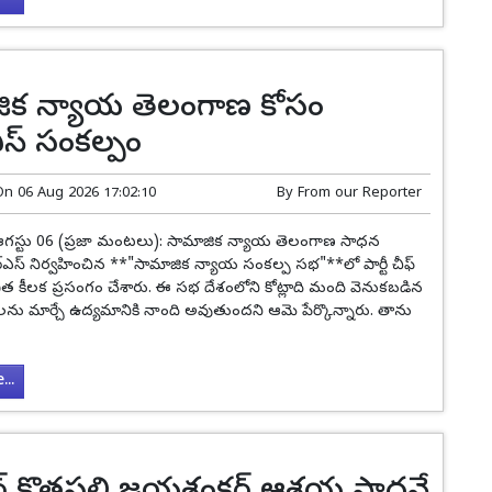
ిక న్యాయ తెలంగాణ కోసం
స్ సంకల్పం
On
06 Aug 2026 17:02:10
By
From our Reporter
ఆగస్టు 06 (ప్రజా మంటలు): సామాజిక న్యాయ తెలంగాణ సాధన
ఆర్ఎస్ నిర్వహించిన **"సామాజిక న్యాయ సంకల్ప సభ"**లో పార్టీ చీఫ్
విత కీలక ప్రసంగం చేశారు. ఈ సభ దేశంలోని కోట్లాది మంది వెనుకబడిన
ాలను మార్చే ఉద్యమానికి నాంది అవుతుందని ఆమె పేర్కొన్నారు. తాను
..