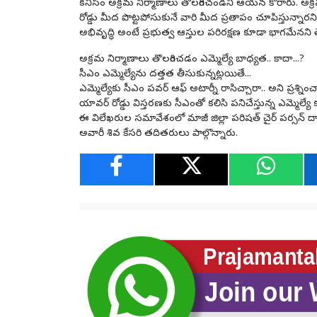
కనీసం అక్రమ నిర్మాణాలు తొలగించండని ఆయన కోరారు. అక్రమ
రోడ్డు మీద పొట్టపోసుకునే వారి మీద ప్రతాపం చూపిస్తున్నారని
అభివృద్ధి అంటే ప్రభుత్వ ఆస్తుల పరిరక్షణ కూడా భాగమేనని త
అక్రమ నిర్మాణాలు తొలగించడం ఎమ్మెల్యే బాధ్యత.. కాదా...?
సీఎం ఎమ్మెల్యేను దత్తత తీసుకున్నట్లయితే...
ఎమ్మెల్యేకు సీఎం పవర్ ఆఫ్ అటార్నీ రాసిచ్చారా.. అని ప్రశ్నించ
యావర్ రోడ్డు విస్తరణకు సీఎంతో కలిసి పనిచేస్తున్న ఎమ్మె
ఈ విలేఖరుల సమావేశంలో మాజీ జిల్లా పరిషత్ చైర్ పర్సన్ దావ
అవారీ శివ కేసరి తదితరులు పాల్గొన్నారు.