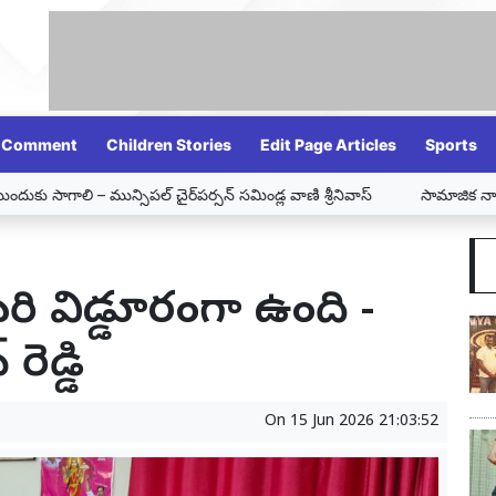
Comment
Children Stories
Edit Page Articles
Sports
్‌పర్సన్ సమిండ్ల వాణి శ్రీనివాస్
సామాజిక న్యాయ తెలంగాణ కోసం టీఆర్ఎస
ైఖరి విడ్డూరంగా ఉంది -
రెడ్డి
On
15 Jun 2026 21:03:52