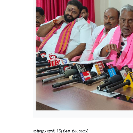
జగిత్యాల జూన్ 15(ప్రజా మంటలు)