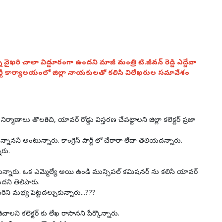
 వైఖరి చాలా విడ్డూరంగా ఉందని మాజీ మంత్రి టి.జీవన్ రెడ్డి ఎద్దేవా
ర్టీ కార్యాలయంలో జిల్లా నాయకులతో కలిసి విలేఖరుల సమావేశం
ాణాలు తొలగించి, యావర్ రోడ్డు విస్తరణ చేపట్టాలని జిల్లా కలెక్టర్ ప్రజా
న్నాననీ అంటున్నారు. కాంగ్రెస్ పార్టీ లో చేరారా లేదా తెలియదన్నారు.
ారు.
అంటున్నారు. ఒక ఎమ్మెల్యే అయి ఉండి మున్సిపల్ కమిషనర్ ను కలిసి యావర్
ందని తెలిపారు.
 మభ్య పెట్టదల్చుకున్నారు...???
ాలని కలెక్టర్ కు లేఖ రాసానని పేర్కొన్నారు.