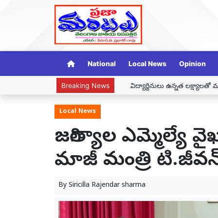
National
Local News
Opinion
విద్యార్థినులు ఉన్నత లక్ష్యాలతో ముందుకు సాగాలి – మున్సిపల్ చైర
Breaking News
Local News
జగిత్యాల ఎమ్మెల్యే వ
మాజీ మంత్రి టి.జీవన్ 
By
Siricilla Rajendar sharma