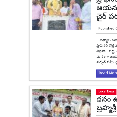
ప్రొఫె
ఆయనకు
చైర్ పర
Published 
జగిత్యాల ఆగస
ప్రొఫెసర్ కొ
విగ్రహం వద్ద,
ఘనంగా జయంతి
పర్సన్ సమీండ్
Read More.
Local News
ధనం ఉ
బ్రహ్మశ్