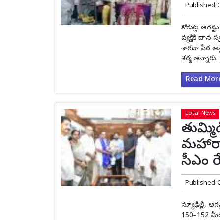
Published 
కోరుట్ల ఆగస్
వ్యక్తికి దా
శారదా పీఠ ఆస్థ
శర్మ అన్నారు.
Read More.
Local News
తుమ్మిడ
మహారా
సీఎం రే
Published 
న్యూఢిల్లీ, ఆగ
150–152 మీట