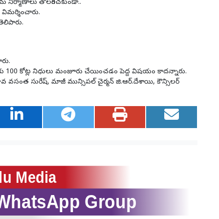
 నిర్మాణాలు తొలగించకుండా..
 విమర్శించారు.
ెలిపారు.
ారు.
ల్యే కు 100 కోట్ల నిధులు మంజూరు చేయించడం పెద్ద విషయం కాదన్నారు.
 వసంత సురేష్, మాజీ మున్సిపల్ చైర్మన్ జి.ఆర్.దేశాయి, కౌన్సిలర్