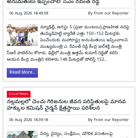
అనుమతులు ఇప్పించాలి: సీఎం రేవంత్ రెడ్డి
05 Aug 2026 18:49:38
By
From our Reporter
న్యూఢిల్లీ, ఆగస్టు 5 (ప్రజా మంటలు):ప్రాణహిత నదిపై
తుమ్మిడిహెట్టి బ్యారేజీ ఎత్తు 150–152 మీటర్లకు
పెంచేందుకు మహారాష్ట్ర అనుమతులు ఇప్పించాలని
ముఖ్యమంత్రి ఎ. రేవంత్ రెడ్డి కేంద్ర జల్‌శక్తి మంత్రి
సీఆర్ పాటిల్‌ను కోరారు. ఢిల్లీలో మంత్రి ఉత్తమ్ కుమార్ రెడ్డితో కలిసి
ఆయన కేంద్ర మంత్రిని కలిశారు.148 మీటర్లతో పోలిస్తే 152...
Read More...
Local News
నల్లమల్లలో చెంచు గిరిజనుల జీవన పరిస్థితులపై మానవ
హక్కుల కమిషన్ చైర్మన్ క్షేత్రస్థాయి పరిశీలన
05 Aug 2026 18:39:18
By
From our Reporter
విద్య, వైద్యం, సంక్షేమం, మౌలిక వసతులపై