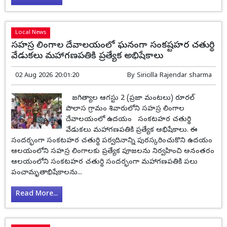
Local News
సహస్ర లింగాల దేవాలయంలో ఘనంగా సంకష్టహర చతుర్థి
వేడుకలు మహాగణపతికి ప్రత్యేక అభిషేకాలు
02 Aug 2026 20:01:20
By
Siricilla Rajendar sharma
జగిత్యాల ఆగస్టు 2 (ప్రజా మంటలు) రూరల్
పొలాస గ్రామం శివారులోని సహస్ర లింగాల
దేవాలయంలో ఉదయం సంకటహర చతుర్థి
వేడుకలు మహాగణపతికి ప్రత్యేక అభిషేకాలు. ఈ
సందర్భంగా సంకటహర చతుర్థి పర్వదినాన్ని పురస్కరించుకొని ఉదయం
ఆలయంలోని సహస్ర లింగాలకు ప్రత్యేక పూజలను నిర్వహించి అనంతరం
ఆలయంలోని సంకటహర చతుర్థి సందర్భంగా మహాగణపతికి పలు
పంచామృతాభిషేకాలను...
Read More...