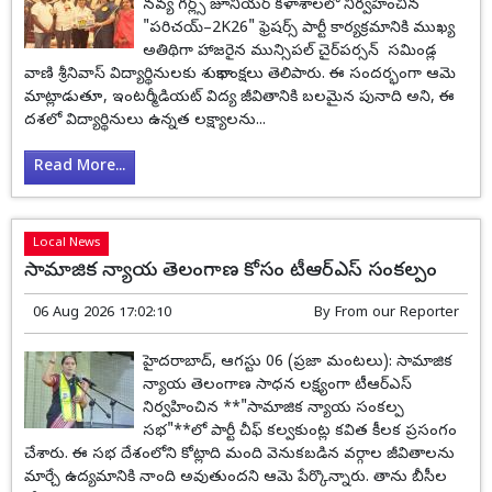
నవ్య గర్ల్స్ జూనియర్ కళాశాలలో నిర్వహించిన
"పరిచయ్–2K26" ఫ్రెషర్స్ పార్టీ కార్యక్రమానికి ముఖ్య
అతిథిగా హాజరైన మున్సిపల్ చైర్‌పర్సన్ సమిండ్ల
వాణి శ్రీనివాస్ విద్యార్థినులకు శుభాకాంక్షలు తెలిపారు. ఈ సందర్భంగా ఆమె
మాట్లాడుతూ, ఇంటర్మీడియట్ విద్య జీవితానికి బలమైన పునాది అని, ఈ
దశలో విద్యార్థినులు ఉన్నత లక్ష్యాలను...
Read More...
Local News
సామాజిక న్యాయ తెలంగాణ కోసం టీఆర్ఎస్ సంకల్పం
06 Aug 2026 17:02:10
By
From our Reporter
హైదరాబాద్, ఆగస్టు 06 (ప్రజా మంటలు): సామాజిక
న్యాయ తెలంగాణ సాధన లక్ష్యంగా టీఆర్ఎస్
నిర్వహించిన **"సామాజిక న్యాయ సంకల్ప
సభ"**లో పార్టీ చీఫ్ కల్వకుంట్ల కవిత కీలక ప్రసంగం
చేశారు. ఈ సభ దేశంలోని కోట్లాది మంది వెనుకబడిన వర్గాల జీవితాలను
మార్చే ఉద్యమానికి నాంది అవుతుందని ఆమె పేర్కొన్నారు. తాను బీసీల