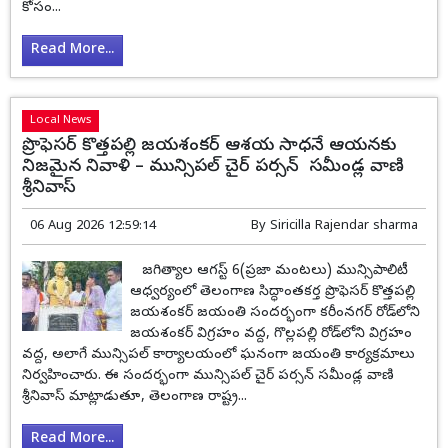
కోసం...
Read More...
Local News
ప్రొఫెసర్ కొత్తపల్లి జయశంకర్ ఆశయ సాధనే ఆయనకు
నిజమైన నివాళి – మున్సిపల్ చైర్ పర్సన్ సమీండ్ల వాణి
శ్రీనివాస్
06 Aug 2026 12:59:14
By
Siricilla Rajendar sharma
జగిత్యాల ఆగస్ట్ 6(ప్రజా మంటలు) మున్సిపాలిటీ
ఆధ్వర్యంలో తెలంగాణ సిద్ధాంతకర్త ప్రొఫెసర్ కొత్తపల్లి
జయశంకర్ జయంతి సందర్భంగా కరీంనగర్ రోడ్‌లోని
జయశంకర్ విగ్రహం వద్ద, గొల్లపల్లి రోడ్‌లోని విగ్రహం
వద్ద, అలాగే మున్సిపల్ కార్యాలయంలో ఘనంగా జయంతి కార్యక్రమాలు
నిర్వహించారు. ఈ సందర్భంగా మున్సిపల్ చైర్ పర్సన్ సమీండ్ల వాణి
శ్రీనివాస్ మాట్లాడుతూ, తెలంగాణ రాష్ట్ర...
Read More...