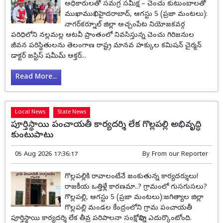
అధికారులతో సమగ్ర సమీక్ష – చెంచు కుటుంబాలతో
ముఖాముఖిహైదరాబాద్, ఆగస్టు 5 (ప్రజా మంటలు):
నాగర్‌కర్నూల్ జిల్లా అచ్చంపేట నియోజకవర్గ
పరిధిలోని నల్లమల్ల అటవీ ప్రాంతంలో నివసిస్తున్న చెంచు గిరిజనుల
జీవన పరిస్థితులను తెలంగాణ రాష్ట్ర మానవ హక్కుల కమిషన్ చైర్మన్
డాక్టర్ జస్టిస్ షమీమ్ అక్తర్...
Read More...
Local News
State News
పూర్తిస్థాయి పంచాయతీ కార్యదర్శి లేక గొల్లపల్లి అభివృద్ధి
కుంటుపాటు
05 Aug 2026 17:36:17
By
From our Reporter
గొల్లపల్లికి రావాలంటేనే జంకుతున్న కార్యదర్శులు!
రాజకీయ ఒత్తిళ్లే కారణమా..? గ్రామంలో గుసగుసలు?
గొల్లపల్లి, ఆగస్టు 5 (ప్రజా మంటలు):జగిత్యాల జిల్లా
గొల్లపల్లి మండల కేంద్రంలోని గ్రామ పంచాయతీ
పూర్తిస్థాయి కార్యదర్శి లేక తీవ్ర పరిపాలనా సంక్షోభాన్ని ఎదుర్కొంటోంది.