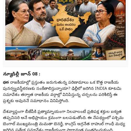
న్యూ డిల్లీ జూన్ 08 :
భారత రాజకీయాల్లో ప్రస్తుతం జరుగుతున్న పరిణామాలు ఒక కొత్త రాజకీయ
పునర్వ్యవస్థీకరణకు సంకేతాలిస్తున్నాయా? ఢిల్లీలో జరిగిన INDIA కూటమి
సమావేశం తర్వాత రాజకీయ వర్గాల్లో వినిపిస్తున్న చర్చలను పరిశీలిస్తే ఈ
ప్రశ్నకు అవుననే సమాధానం వినిపిస్తోంది.
దేశవ్యాప్తంగా బీజేపీకి ప్రత్యామ్నాయంగా నిలవాలంటే ప్రతిపక్ష శక్తుల ఐక్యత
తప్పనిసరి అనే అభిప్రాయం క్రమంగా బలపడుతోంది. ఈ నేపథ్యంలో పశ్చిమ
బెంగాల్ ముఖ్యమంత్రి మమతా బెనర్జీ, కాంగ్రెస్ అగ్రనేత రాహుల్ గాంధీ మధ్య
జరిగిన ప్రత్యేక సమావేశం రాజకీయంగా ప్రాధాన్యత సంతరించుకుంది.