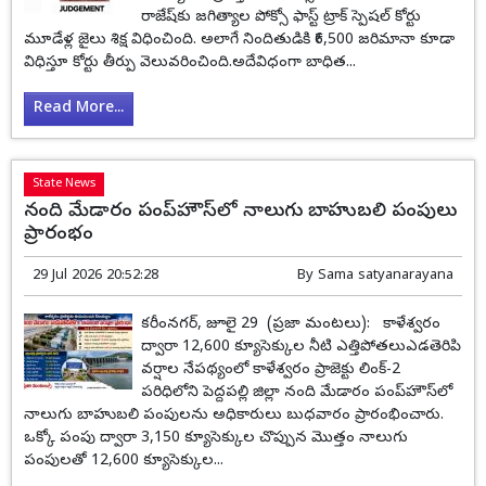
రాజేష్‌కు జగిత్యాల పోక్సో ఫాస్ట్ ట్రాక్ స్పెషల్ కోర్టు
మూడేళ్ల జైలు శిక్ష విధించింది. అలాగే నిందితుడికి ₹6,500 జరిమానా కూడా
విధిస్తూ కోర్టు తీర్పు వెలువరించింది.అదేవిధంగా బాధిత...
Read More...
State News
నంది మేడారం పంప్‌హౌస్‌లో నాలుగు బాహుబలి పంపులు
ప్రారంభం
29 Jul 2026 20:52:28
By
Sama satyanarayana
కరీంనగర్, జూలై 29 (ప్రజా మంటలు): కాళేశ్వరం
ద్వారా 12,600 క్యూసెక్కుల నీటి ఎత్తిపోతలుఎడతెరిపి
వర్షాల నేపథ్యంలో కాళేశ్వరం ప్రాజెక్టు లింక్-2
పరిధిలోని పెద్దపల్లి జిల్లా నంది మేడారం పంప్‌హౌస్‌లో
నాలుగు బాహుబలి పంపులను అధికారులు బుధవారం ప్రారంభించారు.
ఒక్కో పంపు ద్వారా 3,150 క్యూసెక్కుల చొప్పున మొత్తం నాలుగు
పంపులతో 12,600 క్యూసెక్కుల...