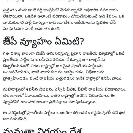
ప్రస్తుతం మమతా బెనర్జీ కాంగ్రెస్‌లో చేరనున్నారనే అధికారిక సమాచారం
లేకపోయినా, ఒకవేళ అలాంటి పరిణామం చోటుచేసుకుంటే అది కేవలం ఒక
నాయకురాలి పార్టీ మార్పుగా కాకుండా దేశ రాజకీయాలను ప్రభావితం చేసే
సంఘటనగా మారే అవకాశం ఉంది.
బీజేపీ వ్యూహం ఏమిటి?
గత దశాబ్ద కాలంగా బీజేపీ అనుసరిస్తున్న ప్రధాన రాజకీయ వ్యూహాల్లో ఒకటి
ప్రాంతీయ పార్టీలను బలహీనపరచడం. దేశవ్యాప్తంగా కాంగ్రెస్‌ను
దెబ్బతీయడంతో పాటు రాష్ట్రాల్లో బలమైన ప్రాంతీయ పార్టీలను
ఒంటరిచేయడం, వాటి నాయకులను ఆకర్షించడం, విభేదాలను
ప్రోత్సహించడం వంటి రాజకీయ ఎత్తుగడలు అనేక రాష్ట్రాల్లో కనిపించాయి.
మహారాష్ట్రలో శివసేన విభజన, ఎన్సీపీ చీలిక, బీహార్ రాజకీయ పరిణామాలు,
తెలంగాణలో ఫిరాయింపులు, ఇతర రాష్ట్రాల్లో జరిగిన పరిణామాలు ఈ
వ్యూహానికి ఉదాహరణలుగా ప్రతిపక్షాలు చూపుతున్నాయి.
ఈ పరిస్థితుల్లో ప్రాంతీయ పార్టీలు ఒంటరిగా పోరాడడం కష్టమవుతోందనే భావన
బలపడుతోంది.
మమతా నిర్ణయం దేశ