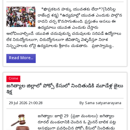
*భావ ప్రకటన హక్కు యువతకు లేదా*?(సిరిసిల్ల
రాజేంద్ర శర్మ) *ఉద్యమాల్లో యువత ఎందుకు పాల్గొన
రాదని చర్చ కొనసాగుతుంది. ప్రస్తుతం అసలు ఈ
ఉద్యమాలు యువత ఎందుకు చేస్తారు
ఆలోచించాల్సిందే. యువత చదువుకున్న చదువులకు సరిపడే ఉద్యోగాలు
లేక నిరుద్యోగులుగా, చిరుద్యోగులుగా జీవితాన్ని వెళ్ళదీస్తూ నిరాశ
నిస్పృహలకు లోనై ఉద్యమాలకు శ్రీకారం చుడతారు. ప్రజాస్వామ్య...
Read More...
Crime
జగిత్యాల జిల్లాలో పోక్సో కేసులో నిందితుడికి మూడేళ్ల జైలు
శిక్ష
29 Jul 2026 21:00:28
By
Sama satyanarayana
జగిత్యాల: జూలై 29 (ప్రజా మంటలు): జగిత్యాల
రూరల్ మండలానికి చెందిన ఓ మైనర్ బాలిక పట్ల
అసభ్యంగా ప్రవర్తించిన పోక్సో కేసులో నిందితుడు