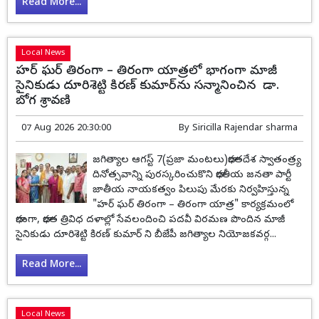
Read More...
Local News
హర్ ఘర్ తిరంగా – తిరంగా యాత్రలో భాగంగా మాజీ
సైనికుడు దూరిశెట్టి కిరణ్ కుమార్‌ను సన్మానించిన డా.
బోగ శ్రావణి
07 Aug 2026 20:30:00
By
Siricilla Rajendar sharma
జగిత్యాల ఆగస్ట్ 7(ప్రజా మంటలు)భారతదేశ స్వాతంత్ర్య
దినోత్సవాన్ని పురస్కరించుకొని భారతీయ జనతా పార్టీ
జాతీయ నాయకత్వం పిలుపు మేరకు నిర్వహిస్తున్న
"హర్ ఘర్ తిరంగా – తిరంగా యాత్ర" కార్యక్రమంలో
భాగంగా, భారత త్రివిధ దళాల్లో సేవలందించి పదవీ విరమణ పొందిన మాజీ
సైనికుడు దూరిశెట్టి కిరణ్ కుమార్ ని బీజేపీ జగిత్యాల నియోజకవర్గ...
Read More...
Local News