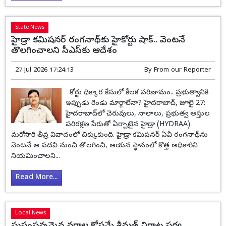
State News
హైడ్రా కమిషనర్ రంగనాథ్‌కు హైకోర్టు షాక్‌.. వెంటనే
తొలగించాలని సీఎస్‌కు ఆదేశం
27 Jul 2026 17:24:13
By
From our Reporter
కోర్టు ధిక్కార కేసులో కీలక పరిణామం.. ప్రభుత్వానికి
ఇప్పుడు రెండు మార్గాలేనా? హైదరాబాద్, జూలై 27:
హైదరాబాద్‌లో చెరువులు, నాలాలు, ప్రభుత్వ ఆస్తుల
పరిరక్షణ పేరుతో ఏర్పాటైన హైడ్రా (HYDRAA)
మరోసారి తీవ్ర వివాదంలో చిక్కుకుంది. హైడ్రా కమిషనర్ ఏవీ రంగనాథ్‌ను
వెంటనే ఆ పదవి నుంచి తొలగించి, ఆయన స్థానంలో కొత్త అధికారిని
నియమించాలని...
Read More...
Local News