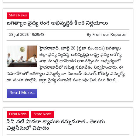
State News
జగిత్యాల వైద్య రంగ అభివృద్ధికి కీలక నిర్ణయాలు
28 Jul 2026 19:25:48
By
From our Reporter
హైదరాబాద్, జూలై 28 (ప్రజా మంటలు):జగిత్యాల
జిల్లా వైద్య వ్యవస్థ అభివృద్ధిపై రాష్ట్ర వైద్య ఆరోగ్య
శాఖ మంత్రి దామోదర రాజనర్సింహ ఆధ్వర్యంలో
హైదరాబాద్‌లో సమీక్ష సమావేశం నిర్వహించారు. ఈ
సమావేశంలో జగిత్యాల ఎమ్మెల్యే డా. సంజయ్ కుమార్, కోరుట్ల ఎమ్మల్యే
డా. సంహ పాల్గొని, జిల్లా వైద్య రంగానికి సంబంధించిన పలు కీలక...
Read More...
Filmi News
State News
సినీ నటి పావలా శ్యామల కన్నుమూత.. తెలుగు
చిత్రసీమలో విషాదం