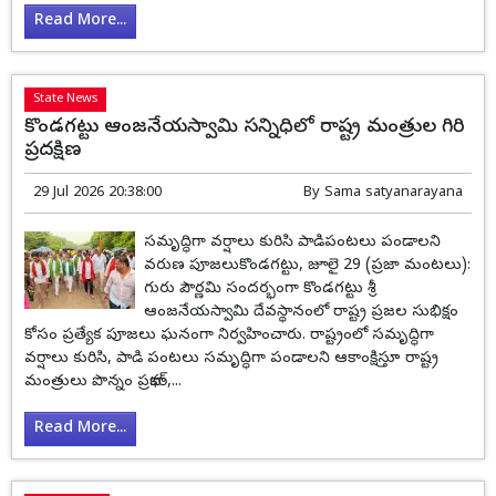
Read More...
State News
కొండగట్టు ఆంజనేయస్వామి సన్నిధిలో రాష్ట్ర మంత్రుల గిరి
ప్రదక్షిణ
29 Jul 2026 20:38:00
By
Sama satyanarayana
సమృద్ధిగా వర్షాలు కురిసి పాడిపంటలు పండాలని
వరుణ పూజలుకొండగట్టు, జూలై 29 (ప్రజా మంటలు):
గురు పౌర్ణమి సందర్భంగా కొండగట్టు శ్రీ
ఆంజనేయస్వామి దేవస్థానంలో రాష్ట్ర ప్రజల సుభిక్షం
కోసం ప్రత్యేక పూజలు ఘనంగా నిర్వహించారు. రాష్ట్రంలో సమృద్ధిగా
వర్షాలు కురిసి, పాడి పంటలు సమృద్ధిగా పండాలని ఆకాంక్షిస్తూ రాష్ట్ర
మంత్రులు పొన్నం ప్రభాకర్,...
Read More...