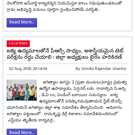
నెలకోసారి ఇన్‌చార్జి కార్యదర్శిని నియమిస్తూ కాలం గడుపుతుండటంతో
గ్రామ అభివృద్ధి పనులు పూర్తిగా స్తంభించిపోయే పరిస్థితి...
Read More...
Local News
ఐక్య ఉద్యమాలతోనే పీఆర్సీ సాధ్యం, అశాస్త్రీయమైన టెట్
పరీక్షను రద్దు చేయాలి : జిల్లా అధ్యక్షులు బైరం హరికిరణ్
02 Aug 2026 20:14:04
By
Siricilla Rajendar sharma
జగిత్యాల ఆగస్టు 2 (ప్రజా మంటలు)రాష్ట్ర ప్రభుత్వ
ఉద్యోగ ఉపాధ్యాయ, పెన్షనర్ లకు రావాల్సిన పి.ఆర్సి
, డి.ఏ లు, పెండింగ్ బకాయిల సమస్యలు ఐక్య
ఉద్యమాలతోనే పరిష్కారమవుతాయని స్టేట్ టీచర్స్
యూనియన్ జగిత్యాల జిల్లా శాఖ సమావేశం తీర్మానించింది. ఆదివారం
జగిత్యాల పట్టణంలో రామకృష్ణ డిగ్రీ కళాశాల సమావేశమందిరంలో
ఎస్టీయు తృతీయ కార్యవర్గ...
Read More...