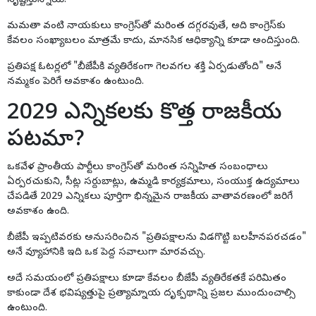
సృష్టిస్తున్నాయి.
మమతా వంటి నాయకులు కాంగ్రెస్‌తో మరింత దగ్గరవుతే, అది కాంగ్రెస్‌కు
కేవలం సంఖ్యాబలం మాత్రమే కాదు, మానసిక ఆధిక్యాన్ని కూడా అందిస్తుంది.
ప్రతిపక్ష ఓటర్లలో "బీజేపీకి వ్యతిరేకంగా గెలవగల శక్తి ఏర్పడుతోంది" అనే
నమ్మకం పెరిగే అవకాశం ఉంటుంది.
2029 ఎన్నికలకు కొత్త రాజకీయ
పటమా?
ఒకవేళ ప్రాంతీయ పార్టీలు కాంగ్రెస్‌తో మరింత సన్నిహిత సంబంధాలు
ఏర్పరచుకుని, సీట్ల సర్దుబాట్లు, ఉమ్మడి కార్యక్రమాలు, సంయుక్త ఉద్యమాలు
చేపడితే 2029 ఎన్నికలు పూర్తిగా భిన్నమైన రాజకీయ వాతావరణంలో జరిగే
అవకాశం ఉంది.
బీజేపీ ఇప్పటివరకు అనుసరించిన "ప్రతిపక్షాలను విడగొట్టి బలహీనపరచడం"
అనే వ్యూహానికి ఇది ఒక పెద్ద సవాలుగా మారవచ్చు.
అదే సమయంలో ప్రతిపక్షాలు కూడా కేవలం బీజేపీ వ్యతిరేకతకే పరిమితం
కాకుండా దేశ భవిష్యత్తుపై ప్రత్యామ్నాయ దృక్పథాన్ని ప్రజల ముందుంచాల్సి
ఉంటుంది.