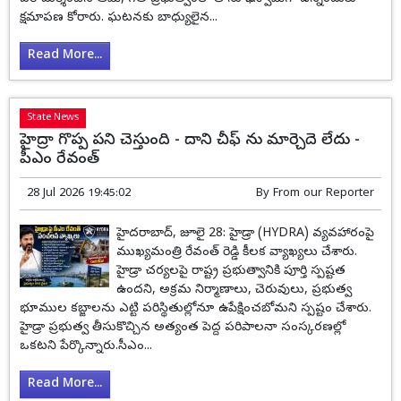
క్షమాపణ కోరారు. ఘటనకు బాధ్యులైన...
Read More...
State News
హైద్రా గొప్ప పని చెస్తుంది - దాని చీఫ్ ను మార్చెదె లేదు -
పీఎం రేవంత్
28 Jul 2026 19:45:02
By
From our Reporter
హైదరాబాద్, జూలై 28: హైడ్రా (HYDRA) వ్యవహారంపై
ముఖ్యమంత్రి రేవంత్ రెడ్డి కీలక వ్యాఖ్యలు చేశారు.
హైడ్రా చర్యలపై రాష్ట్ర ప్రభుత్వానికి పూర్తి స్పష్టత
ఉందని, అక్రమ నిర్మాణాలు, చెరువులు, ప్రభుత్వ
భూముల కబ్జాలను ఎట్టి పరిస్థితుల్లోనూ ఉపేక్షించబోమని స్పష్టం చేశారు.
హైడ్రా ప్రభుత్వ తీసుకొచ్చిన అత్యంత పెద్ద పరిపాలనా సంస్కరణల్లో
ఒకటని పేర్కొన్నారు.సీఎం...
Read More...