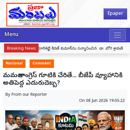
Epaper
Menu
 కిరణ్ కుమార్‌ను సన్మానించిన డా. బోగ శ్రావణి
Breaking News
బీజేపీ జగిత్యాల నియోజకవర్
National
Comment
మమతా కాంగ్రెస్ గూటికి చేరితే... బీజేపీ వ్యూహానికి
అతిపెద్ద ఎదురుదెబ్బ?
By
From our Reporter
On
08 Jun 2026 19:05:22