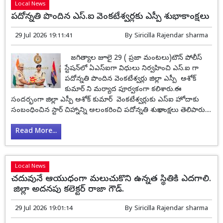
Local News
పదోన్నతి పొందిన ఎస్‌.ఐ వెంకటేశ్వర్లకు ఎస్పీ శుభాకాంక్షలు
29 Jul 2026 19:11:41
By
Siricilla Rajendar sharma
జగిత్యాల జూలై 29 ( ప్రజా మంటలు)టౌన్ పోలీస్
స్టేషన్‌లో ఏఎస్‌ఐగా విధులు నిర్వహించి ఎస్‌.ఐ గా
పదోన్నతి పొందిన వెంకటేశ్వర్లు జిల్లా ఎస్పీ అశోక్
కుమార్ ని మర్యాద పూర్వకంగా కలిశారు.ఈ
సందర్భంగా జిల్లా ఎస్పీ అశోక్ కుమార్ వెంకటేశ్వర్లుకు ఎస్‌ఐ హోదాకు
సంబంధించిన స్టార్ చిహ్నాన్ని అలంకరించి పదోన్నతి శుభాకాంక్షలు తెలిపారు....
Read More...
Local News
చదువునే ఆయుధంగా మలుచుకొని ఉన్నత స్థితికి ఎదగాలి.
జిల్లా అదనపు కలెక్టర్ రాజా గౌడ్.
29 Jul 2026 19:01:14
By
Siricilla Rajendar sharma