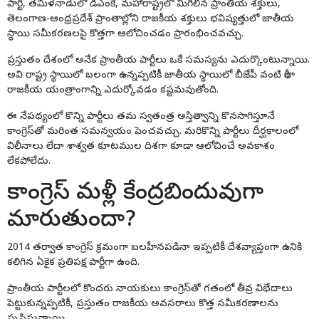
పార్టీ, తమిళనాడులో డీఎంకే, మహారాష్ట్రలో మిగిలిన ప్రాంతీయ శక్తులు,
తెలంగాణ-ఆంధ్రప్రదేశ్ ప్రాంతాల్లోని రాజకీయ శక్తులు భవిష్యత్తులో జాతీయ
స్థాయి సమీకరణలపై కొత్తగా ఆలోచించడం ప్రారంభించవచ్చు.
ప్రస్తుతం దేశంలో అనేక ప్రాంతీయ పార్టీలు ఒకే సమస్యను ఎదుర్కొంటున్నాయి.
అవి రాష్ట్ర స్థాయిలో బలంగా ఉన్నప్పటికీ జాతీయ స్థాయిలో బీజేపీ వంటి భారీ
రాజకీయ యంత్రాంగాన్ని ఎదుర్కోవడం కష్టమవుతోంది.
ఈ నేపథ్యంలో కొన్ని పార్టీలు తమ స్వతంత్ర అస్తిత్వాన్ని కొనసాగిస్తూనే
కాంగ్రెస్‌తో మరింత సమన్వయం పెంచవచ్చు. మరికొన్ని పార్టీలు దీర్ఘకాలంలో
విలీనాలు లేదా శాశ్వత కూటముల దిశగా కూడా ఆలోచించే అవకాశం
లేకపోలేదు.
కాంగ్రెస్ మళ్లీ కేంద్రబిందువుగా
మారుతుందా?
2014 తర్వాత కాంగ్రెస్ క్రమంగా బలహీనపడినా ఇప్పటికీ దేశవ్యాప్తంగా ఉనికి
కలిగిన ఏకైక ప్రతిపక్ష పార్టీగా ఉంది.
ప్రాంతీయ పార్టీలలో కొందరు నాయకులు కాంగ్రెస్‌తో గతంలో తీవ్ర విభేదాలు
పెట్టుకున్నప్పటికీ, ప్రస్తుతం రాజకీయ అవసరాలు కొత్త సమీకరణాలను