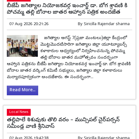
బీజేపీ జగిత్యాల నియోజకవర్గ ఇంచార్జ్ డా. బోగ శ్రావణి కి
పోచమ్మ తల్లి బోనాల జాతర ఆహ్వాన పత్రిక అందజేత
07 Aug 2026 20:21:26
By
Siricilla Rajendar sharma
జగిత్యాల ఆగస్ట్ 7(ప్రజా మంటలు)జిల్లా కేంద్రంలో
మొట్టమొదటిసారిగా జగిత్యాల జిల్లా యూట్యూబర్స్
కళాకారుల ఆధ్వర్యంలో నిర్వహించనున్న పోచమ్మ
తల్లి బోనాల జాతర మహోత్సవం సందర్భంగా
ఆహ్వాన పత్రికను బీజేపీ జగిత్యాల నియోజకవర్గ ఇంచార్జ్ డా. బోగ శ్రావణికి
బోనాల జాతర వర్కింగ్ కమిటీ సభ్యులు, జగిత్యాల జిల్లా కళాకారులు
మర్యాదపూర్వకంగా అందజేశారు. ఈ సందర్భంగా...
Read More...
Local News
తల్లిపాలే శిశువుకు తొలి వరం – మున్సిపల్ చైర్‌పర్సన్
సమీండ్ల వాణి శ్రీనివాస్
07 Aug 2026 19:42:38
By
Siricilla Rajendar sharma