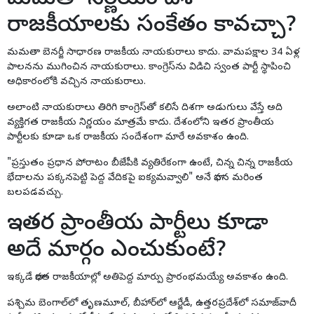
రాజకీయాలకు సంకేతం కావచ్చా?
మమతా బెనర్జీ సాధారణ రాజకీయ నాయకురాలు కాదు. వామపక్షాల 34 ఏళ్ల
పాలనను ముగించిన నాయకురాలు. కాంగ్రెస్‌ను విడిచి స్వంత పార్టీ స్థాపించి
అధికారంలోకి వచ్చిన నాయకురాలు.
అలాంటి నాయకురాలు తిరిగి కాంగ్రెస్‌తో కలిసే దిశగా అడుగులు వేస్తే అది
వ్యక్తిగత రాజకీయ నిర్ణయం మాత్రమే కాదు. దేశంలోని ఇతర ప్రాంతీయ
పార్టీలకు కూడా ఒక రాజకీయ సందేశంగా మారే అవకాశం ఉంది.
"ప్రస్తుతం ప్రధాన పోరాటం బీజేపీకి వ్యతిరేకంగా ఉంటే, చిన్న చిన్న రాజకీయ
భేదాలను పక్కనపెట్టి పెద్ద వేదికపై ఐక్యమవ్వాలి" అనే భావన మరింత
బలపడవచ్చు.
ఇతర ప్రాంతీయ పార్టీలు కూడా
అదే మార్గం ఎంచుకుంటే?
ఇక్కడే భారత రాజకీయాల్లో అతిపెద్ద మార్పు ప్రారంభమయ్యే అవకాశం ఉంది.
పశ్చిమ బెంగాల్‌లో తృణమూల్, బీహార్‌లో ఆర్జేడీ, ఉత్తరప్రదేశ్‌లో సమాజ్‌వాదీ