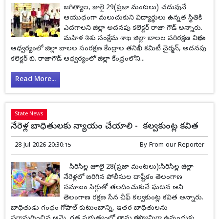
జగిత్యాల, జులై 29(ప్రజా మంటలు) చదువునే
ఆయుధంగా మలుచుకుని విద్యార్థులు ఉన్నత స్థితికి
ఎదగాలని జిల్లా అదనపు కలెక్టర్ రాజా గౌడ్ అన్నారు.
మహిళ శిశు సంక్షేమ శాఖ జిల్లా బాలల పరిరక్షణ విభాగం
ఆధ్వర్యంలో జిల్లా బాలల సంరక్షణ కేంద్రాల తనిఖీ కమిటీ చైర్మన్, అదనపు
కలెక్టర్ బి. రాజాగౌడ్ ఆధ్వర్యంలో జిల్లా కేంద్రంలోని...
Read More...
State News
నేరెళ్ల బాధితులకు న్యాయం చేయాలి - కల్వకుంట్ల కవిత
28 Jul 2026 20:30:15
By
From our Reporter
సిరిసిల్ల జూలై 28(ప్రజా మంటలు):సిరిసిల్ల జిల్లా
నేరెళ్లలో జరిగిన పోలీసుల దాష్టీకం తెలంగాణ
సమాజం సిగ్గుతో తలదించుకునే ఘటన అని
తెలంగాణ రక్షణ సేన చీఫ్ కల్వకుంట్ల కవిత అన్నారు.
బాధితుడు గంధం గోపాల్ కుటుంబాన్ని, ఇతర బాధితులను
పరామర్శించిన ఆమె, గత ప్రభుత్వంలో తాను భాగస్వామిగా ఉన్నందుకు