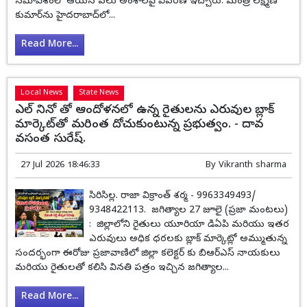
సమావేశంలో ఆయన పలు అంశాలపై వివరణ ఇచ్చారు. మంత్రి లక్ష్మణ్
కుమార్‌ను హైదరాబాద్‌లో...
Read More...
Local News
State News
ఎల్ నినో తో ఆందోళనలో ఉన్న రైతులను ఎరువుల బ్లాక్
మార్కెట్‌తో మరింత దోచుకుంటున్న ప్రభుత్వం. - దావ
వసంత సురేష్.
27 Jul 2026 18:46:33
By
Vikranth sharma
సిరిసిల్ల. రాజా విక్రాంత్ శర్మ - 9963349493/
9348422113. జగిత్యాల 27 జూలై (ప్రజా మంటలు)
: జిల్లాలోని రైతులు యూరియా డిఏపి మరియు ఇతర
ఎరువులు అధిక ధరలకు బ్లాక్ మార్కెట్లో అమ్ముతున్న
సందర్భంగా ఈరోజు ప్రజావాణిలో జిల్లా కలెక్టర్ కు బిఆర్ఎస్ నాయకులు
మరియు రైతులతో కలిసి వినతి పత్రం ఇచ్చిన జగిత్యాల...
Read More...