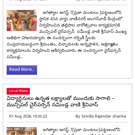
జగిత్యాల ఆగస్ట్ 7(ప్రజా మంటలు )పట్టణంలోని
స్థానిక 43వ వార్డు వాణీనగర్ అంగన్‌వాడీ కేంద్రంలో
నిర్వహించిన తల్లిపాల వారోత్సవాల కార్యక్రమానికి
మున్సిపల్ చైర్‌పర్సన్ సమీండ్ల వాణి శ్రీనివాస్ ముఖ్య
అతిథిగా హాజరయ్యారు. ఈ సందర్భంగా గర్భిణీ స్త్రీలకు
సంప్రదాయబద్ధంగా శ్రీమంతం, చిన్నారులకు అన్నప్రాశన, అక్షరాభ్యాసం
కార్యక్రమాలను నిర్వహించి ఆశీర్వదించారు. ఈ సందర్భంగా చైర్‌పర్సన్
సమీండ్ల...
Read More...
Local News
విద్యార్థినులు ఉన్నత లక్ష్యాలతో ముందుకు సాగాలి –
మున్సిపల్ చైర్‌పర్సన్ సమిండ్ల వాణి శ్రీనివాస్
07 Aug 2026 19:35:22
By
Siricilla Rajendar sharma
జగిత్యాల ఆగస్ట్ 7(ప్రజా మంటలు)పట్టణంలోని