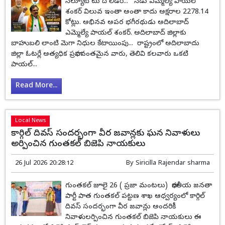
సెల్యూట్ టు ది లీడర్... నేడు ఎమ్మెల్యే పాయల్
శంకర్ విలువ ఇంతా అంతా కాదు అక్షరాల 2278.14
కోట్లు. అభినవ అపర భగీరథుడు అదిలాబాద్
ఎమ్మెల్యే పాయల్ శంకర్. అదిలాబాద్ జిల్లాకు
బాహుబలి లాంటి మెగా నిధుల కేటాయింపు... రాష్ట్రంలో అదిలాబాదు
జిల్లా ఓటర్లే అత్యధిక ప్రభావవంతమైన వారు, తెలివి కలవారు ఒకటి
పాయల్...
Read More...
Local News
కార్గిల్ దివస్ సందర్భంగా వీర జవాన్లకు ఘన నివాళులు
అర్పించిన గుంతకల్ బిజెపి నాయకులు
26 Jul 2026 20:28:12
By
Siricilla Rajendar sharma
గుంతకల్ జూలై 26 ( ప్రజా మంటలు) భారతీయ జనతా
పార్టీ పాత గుంతకల్ పట్టణ శాఖ ఆధ్వర్యంలో కార్గిల్
దివస్ సందర్భంగా వీర జవాన్లు అందరికీ
నివాళులర్పించిన గుంతకల్ బిజెపి నాయకులు ఈ