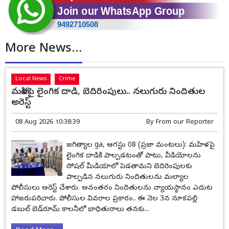
More News...
Local News
Crime
మహిళపై లైంగిక దాడి, బెదిరింపులు.. నలుగురు నిందితుల
అరెస్ట్
08 Aug 2026 10:38:39
By
From our Reporter
జగిత్యాల ga, ఆగస్టు 08 (ప్రజా మంటలు): మహిళపై
లైంగిక దాడికి పాల్పడటంతో పాటు, వీడియోలను
సోషల్ మీడియాలో పెడతామని బెదిరింపులకు
పాల్పడిన నలుగురు నిందితులను మల్యాల
పోలీసులు అరెస్ట్ చేశారు. అనంతరం నిందితులను న్యాయస్థానం ఎదుట
హాజరుపరిచారు. పోలీసుల వివరాల ప్రకారం.. ఈ నెల 3న నూకపల్లి
డబుల్ బెడ్‌రూమ్ కాలనీలో బాధితురాలు తనకు...