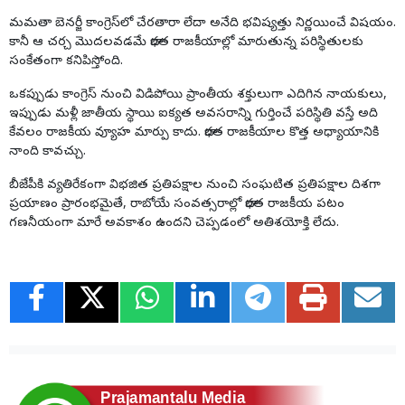
మమతా బెనర్జీ కాంగ్రెస్‌లో చేరతారా లేదా అనేది భవిష్యత్తు నిర్ణయించే విషయం.
కానీ ఆ చర్చ మొదలవడమే భారత రాజకీయాల్లో మారుతున్న పరిస్థితులకు
సంకేతంగా కనిపిస్తోంది.
ఒకప్పుడు కాంగ్రెస్ నుంచి విడిపోయి ప్రాంతీయ శక్తులుగా ఎదిగిన నాయకులు,
ఇప్పుడు మళ్లీ జాతీయ స్థాయి ఐక్యత అవసరాన్ని గుర్తించే పరిస్థితి వస్తే అది
కేవలం రాజకీయ వ్యూహ మార్పు కాదు. భారత రాజకీయాల కొత్త అధ్యాయానికి
నాంది కావచ్చు.
బీజేపీకి వ్యతిరేకంగా విభజిత ప్రతిపక్షాల నుంచి సంఘటిత ప్రతిపక్షాల దిశగా
ప్రయాణం ప్రారంభమైతే, రాబోయే సంవత్సరాల్లో భారత రాజకీయ పటం
గణనీయంగా మారే అవకాశం ఉందని చెప్పడంలో అతిశయోక్తి లేదు.