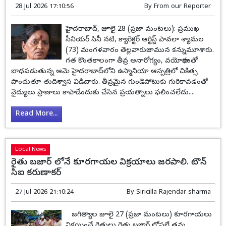
28 Jul 2026 17:10:56
By
From our Reporter
హైదరాబాద్, జూలై 28 (ప్రజా మంటలు): ప్రముఖ
సీనియర్ సినీ నటి, క్యారెక్టర్ ఆర్టిస్ట్ పావలా శ్యామల
(73) మంగళవారం తెల్లవారుజామున కన్నుమూశారు.
గత కొంతకాలంగా తీవ్ర అనారోగ్యం, వయోభారంతో
బాధపడుతున్న ఆమె హైదరాబాద్‌లోని ఉస్మానియా ఆస్పత్రిలో చికిత్స
పొందుతూ తుదిశ్వాస విడిచారు. తీవ్రమైన గుండెపోటుకు గురికావడంతో
వైద్యులు ప్రాణాలు కాపాడేందుకు చేసిన ప్రయత్నాలు ఫలించలేదు....
Read More...
Local News
రైతు బజార్ లోనే కూరగాయల విక్రయాలు జరపాలి. టౌన్
సిఐ కరుణాకర్
27 Jul 2026 21:10:24
By
Siricilla Rajendar sharma
జగిత్యాల జూలై 27 (ప్రజా మంటలు) కూరగాయలు
విక్రయించే రైతులు రైతు బజార్ లోపలే తమ