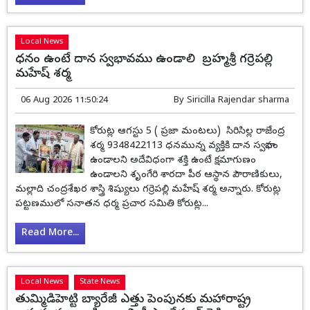
Local News
ధనం ఉంటే దాన స్వభావము ఉండాలి బ్రహ్మశ్రీ గర్రెపల్లి
మహేష్ శర్మ
06 Aug 2026 11:50:24
By
Siricilla Rajendar sharma
కోరుట్ల ఆగస్టు 5 ( ప్రజా మంటలు) సిరిసిల్ల రాజేంద్ర
శర్మ 9348422113 ధనమున్న వ్యక్తికి దాన స్వభావం
ఉండాలని అదేవిధంగా శక్తి ఉంటే క్షమాగుణం
ఉండాలని శృంగేరి శారదా పీఠ ఆస్థాన పౌరాణికులు,
మల్లాది చంద్రశేఖర శాస్త్రి శిష్యులు గర్రెపల్లి మహేష్ శర్మ అన్నారు. కోరుట్ల
పట్టణములో సనాతన ధర్మ ప్రచార సమితి కోరుట్ల...
Read More...
Local News
State News
తుమ్మిడిహెట్టి బ్యారేజీ ఎత్తు పెంపునకు మహారాష్ట్ర