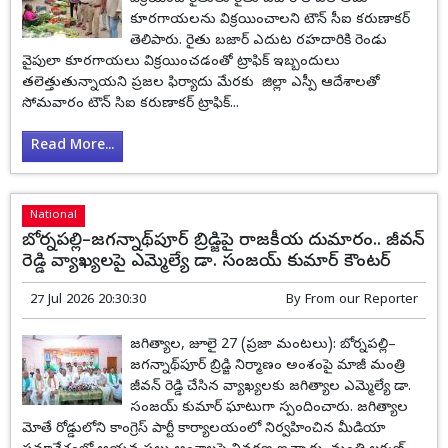
కూరగాయలను విక్రయించాలని టౌన్ సీఐ కరుణాకర్
తెలిపారు. రైతు బజార్ ఎదుట రహదారికి రెండు
వైపులా కూరగాయలు విక్రయించడంతో ట్రాఫిక్ ఇబ్బందులు
తలెత్తుతున్నాయని ప్రజల ఫిర్యాదు మేరకు జిల్లా ఎస్పీ ఆదేశాలతో
సోమవారం టౌన్ సిఐ కరుణాకర్ ట్రాఫిక్...
Read More...
National
బోర్నపల్లి–జగన్నాథ్‌పూర్ బ్రిడ్జిపై రాజకీయ దుమారం.. జీవన్
రెడ్డి వ్యాఖ్యలపై ఎమ్మెల్యే డా. సంజయ్ కుమార్ కౌంటర్
27 Jul 2026 20:30:30
By
From our Reporter
జగిత్యాల, జూలై 27 (ప్రజా మంటలు): బోర్నపల్లి–
జగన్నాథ్‌పూర్ బ్రిడ్జి నిర్మాణం అంశంపై మాజీ మంత్రి
జీవన్ రెడ్డి చేసిన వ్యాఖ్యలకు జగిత్యాల ఎమ్మెల్యే డా.
సంజయ్ కుమార్ ఘాటుగా స్పందించారు. జగిత్యాల
మోతే రోడ్డులోని కాంగ్రెస్ పార్టీ కార్యాలయంలో నిర్వహించిన మీడియా