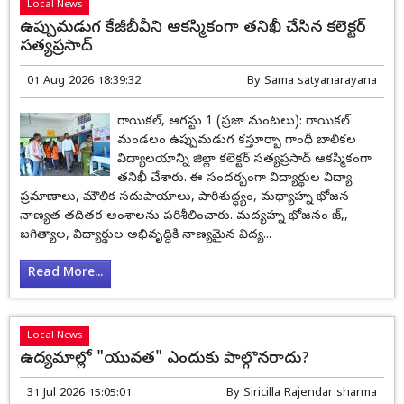
Local News
ఉప్పుమడుగ కేజీబీవీని ఆకస్మికంగా తనిఖీ చేసిన కలెక్టర్
సత్యప్రసాద్
01 Aug 2026 18:39:32
By
Sama satyanarayana
రాయికల్, ఆగస్టు 1 (ప్రజా మంటలు): రాయికల్
మండలం ఉప్పుమడుగ కస్తూర్బా గాంధీ బాలికల
విద్యాలయాన్ని జిల్లా కలెక్టర్ సత్యప్రసాద్ ఆకస్మికంగా
తనిఖీ చేశారు. ఈ సందర్భంగా విద్యార్థుల విద్యా
ప్రమాణాలు, మౌలిక సదుపాయాలు, పారిశుద్ధ్యం, మధ్యాహ్న భోజన
నాణ్యత తదితర అంశాలను పరిశీలించారు. మద్యహ్న భోజనం జ్,,
జగిత్యాల, విద్యార్థుల అభివృద్ధికి నాణ్యమైన విద్య...
Read More...
Local News
ఉద్యమాల్లో "యువత" ఎందుకు పాల్గొనరాదు?
31 Jul 2026 15:05:01
By
Siricilla Rajendar sharma