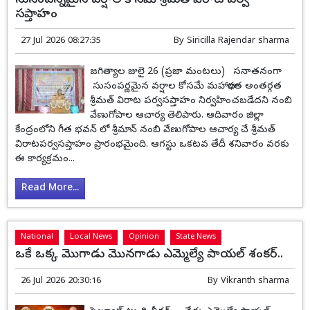
సుసంపన్నమైన వర్షాల కోసమే శ్రీమత్ విరాట పర్వ
సప్తాహం
27 Jul 2026 08:27:35
By
Siricilla Rajendar sharma
జగిత్యాల జులై 26 (ప్రజా మంటలు) సనాతనంగా
సుసంపర్ణమైన వర్షాల కోసమే మహాభారత అంతర్గత
శ్రీమత్ విరాట పర్వసప్తాహం నిర్వహించబడేదని నంబి
వేణుగోపాల ఆచార్య తెలిపారు. ఆదివారం జిల్లా
కేంద్రంలోని గీత భవన్ లో శ్రీమాన్ నంబి వేణుగోపాల ఆచార్య చే శ్రీమత్
విరాటపర్వసప్తాహం ప్రారంభమైంది. ఆగస్టు ఒకటవ తేదీ శనివారం వరకు
ఈ కార్యక్రమం...
Read More...
National
Local News
Opinion
State News
ఒకే ఒక్క మొగాడు మొనగాడు ఎమ్మెల్యే పాయల్ శంకర్..
26 Jul 2026 20:30:16
By
Vikranth sharma