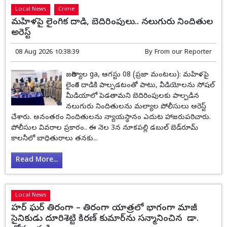
Local News
Crime
మహిళపై లైంగిక దాడి, బెదిరింపులు.. నలుగురు నిందితుల
అరెస్ట్
08 Aug 2026 10:38:39
By
From our Reporter
జగిత్యాల ga, ఆగస్టు 08 (ప్రజా మంటలు): మహిళపై
లైంగిక దాడికి పాల్పడటంతో పాటు, వీడియోలను సోషల్
మీడియాలో పెడతామని బెదిరింపులకు పాల్పడిన
నలుగురు నిందితులను మల్యాల పోలీసులు అరెస్ట్
చేశారు. అనంతరం నిందితులను న్యాయస్థానం ఎదుట హాజరుపరిచారు.
పోలీసుల వివరాల ప్రకారం.. ఈ నెల 3న నూకపల్లి డబుల్ బెడ్‌రూమ్
కాలనీలో బాధితురాలు తనకు...
Read More...
Local News
హర్ ఘర్ తిరంగా – తిరంగా యాత్రలో భాగంగా మాజీ
సైనికుడు దూరిశెట్టి కిరణ్ కుమార్‌ను సన్మానించిన డా.