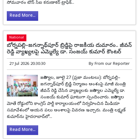
సోమవారం టౌన్ సిఐ కరుణాకర్ ట్రాఫిక్...
Read More...
National
బోర్నపల్లి–జగన్నాథ్‌పూర్ బ్రిడ్జిపై రాజకీయ దుమారం.. జీవన్
రెడ్డి వ్యాఖ్యలపై ఎమ్మెల్యే డా. సంజయ్ కుమార్ కౌంటర్
27 Jul 2026 20:30:30
By
From our Reporter
జగిత్యాల, జూలై 27 (ప్రజా మంటలు): బోర్నపల్లి–
జగన్నాథ్‌పూర్ బ్రిడ్జి నిర్మాణం అంశంపై మాజీ మంత్రి
జీవన్ రెడ్డి చేసిన వ్యాఖ్యలకు జగిత్యాల ఎమ్మెల్యే డా.
సంజయ్ కుమార్ ఘాటుగా స్పందించారు. జగిత్యాల
మోతే రోడ్డులోని కాంగ్రెస్ పార్టీ కార్యాలయంలో నిర్వహించిన మీడియా
సమావేశంలో ఆయన పలు అంశాలపై వివరణ ఇచ్చారు. మంత్రి లక్ష్మణ్
కుమార్‌ను హైదరాబాద్‌లో...
Read More...