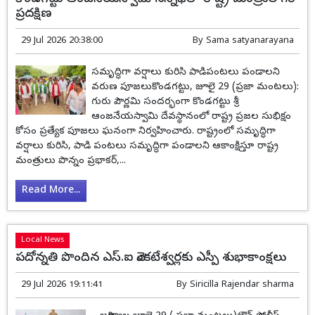
కొండగట్టు ఆంజనేయస్వామి సన్నిధిలో రాష్ట్ర మంత్రుల గిరి
ప్రదక్షిణ
29 Jul 2026 20:38:00
By
Sama satyanarayana
సమృద్ధిగా వర్షాలు కురిసి పాడిపంటలు పండాలని
వరుణ పూజలుకొండగట్టు, జూలై 29 (ప్రజా మంటలు):
గురు పౌర్ణమి సందర్భంగా కొండగట్టు శ్రీ
ఆంజనేయస్వామి దేవస్థానంలో రాష్ట్ర ప్రజల సుభిక్షం
కోసం ప్రత్యేక పూజలు ఘనంగా నిర్వహించారు. రాష్ట్రంలో సమృద్ధిగా
వర్షాలు కురిసి, పాడి పంటలు సమృద్ధిగా పండాలని ఆకాంక్షిస్తూ రాష్ట్ర
మంత్రులు పొన్నం ప్రభాకర్,...
Read More...
Local News
పదోన్నతి పొందిన ఎస్‌.ఐ వెంకటేశ్వర్లకు ఎస్పీ శుభాకాంక్షలు
29 Jul 2026 19:11:41
By
Siricilla Rajendar sharma