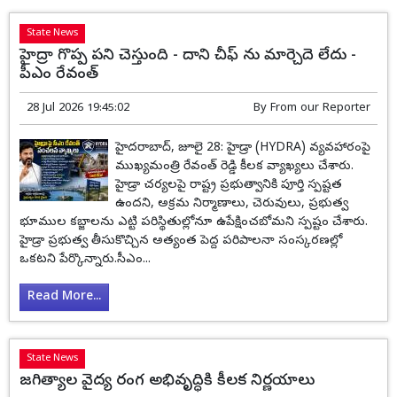
State News
హైద్రా గొప్ప పని చెస్తుంది - దాని చీఫ్ ను మార్చెదె లేదు -
పీఎం రేవంత్
28 Jul 2026 19:45:02
By
From our Reporter
హైదరాబాద్, జూలై 28: హైడ్రా (HYDRA) వ్యవహారంపై
ముఖ్యమంత్రి రేవంత్ రెడ్డి కీలక వ్యాఖ్యలు చేశారు.
హైడ్రా చర్యలపై రాష్ట్ర ప్రభుత్వానికి పూర్తి స్పష్టత
ఉందని, అక్రమ నిర్మాణాలు, చెరువులు, ప్రభుత్వ
భూముల కబ్జాలను ఎట్టి పరిస్థితుల్లోనూ ఉపేక్షించబోమని స్పష్టం చేశారు.
హైడ్రా ప్రభుత్వ తీసుకొచ్చిన అత్యంత పెద్ద పరిపాలనా సంస్కరణల్లో
ఒకటని పేర్కొన్నారు.సీఎం...
Read More...
State News
జగిత్యాల వైద్య రంగ అభివృద్ధికి కీలక నిర్ణయాలు