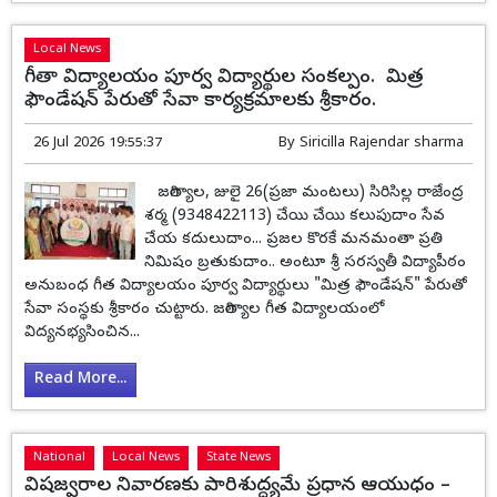
Local News
గీతా విద్యాలయం పూర్వ విద్యార్థుల సంకల్పం. మిత్ర
ఫౌండేషన్ పేరుతో సేవా కార్యక్రమాలకు శ్రీకారం.
26 Jul 2026 19:55:37
By
Siricilla Rajendar sharma
జగిత్యాల, జులై 26(ప్రజా మంటలు) సిరిసిల్ల రాజేంద్ర
శర్మ (9348422113) చేయి చేయి కలుపుదాం సేవ
చేయ కదులుదాం... ప్రజల కొరకే మనమంతా ప్రతి
నిమిషం బ్రతుకుదాం.. అంటూ శ్రీ సరస్వతీ విద్యాపీఠం
అనుబంధ గీత విద్యాలయం పూర్వ విద్యార్థులు "మిత్ర ఫౌండేషన్" పేరుతో
సేవా సంస్థకు శ్రీకారం చుట్టారు. జగిత్యాల గీత విద్యాలయంలో
విద్యనభ్యసించిన...
Read More...
National
Local News
State News
విషజ్వరాల నివారణకు పారిశుద్ధ్యమే ప్రధాన ఆయుధం –