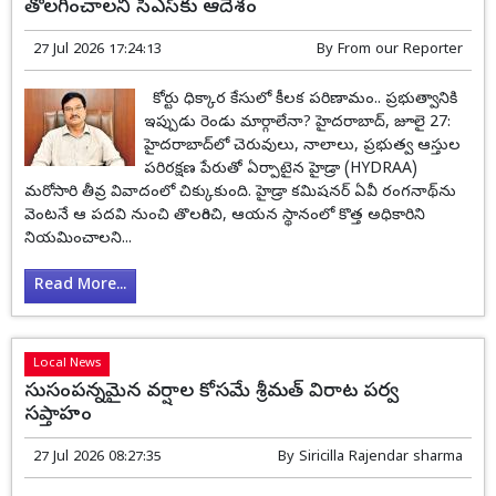
తొలగించాలని సీఎస్‌కు ఆదేశం
27 Jul 2026 17:24:13
By
From our Reporter
కోర్టు ధిక్కార కేసులో కీలక పరిణామం.. ప్రభుత్వానికి
ఇప్పుడు రెండు మార్గాలేనా? హైదరాబాద్, జూలై 27:
హైదరాబాద్‌లో చెరువులు, నాలాలు, ప్రభుత్వ ఆస్తుల
పరిరక్షణ పేరుతో ఏర్పాటైన హైడ్రా (HYDRAA)
మరోసారి తీవ్ర వివాదంలో చిక్కుకుంది. హైడ్రా కమిషనర్ ఏవీ రంగనాథ్‌ను
వెంటనే ఆ పదవి నుంచి తొలగించి, ఆయన స్థానంలో కొత్త అధికారిని
నియమించాలని...
Read More...
Local News
సుసంపన్నమైన వర్షాల కోసమే శ్రీమత్ విరాట పర్వ
సప్తాహం
27 Jul 2026 08:27:35
By
Siricilla Rajendar sharma