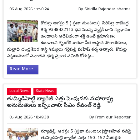
06 Aug 2026 11:50:24
By
Siricilla Rajendar sharma
కోరుట్ల ఆగస్టు 5 ( ప్రజా మంటలు) సిరిసిల్ల రాజేంద్ర
శర్మ 9348422113 ధనమున్న వ్యక్తికి దాన స్వభావం
ఉండాలని అదేవిధంగా శక్తి ఉంటే క్షమాగుణం
ఉండాలని శృంగేరి శారదా పీఠ ఆస్థాన పౌరాణికులు,
మల్లాది చంద్రశేఖర శాస్త్రి శిష్యులు గర్రెపల్లి మహేష్ శర్మ అన్నారు. కోరుట్ల
పట్టణములో సనాతన ధర్మ ప్రచార సమితి కోరుట్ల...
Read More...
Local News
State News
తుమ్మిడిహెట్టి బ్యారేజీ ఎత్తు పెంపునకు మహారాష్ట్ర
అనుమతులు ఇప్పించాలి: సీఎం రేవంత్ రెడ్డి
05 Aug 2026 18:49:38
By
From our Reporter
న్యూఢిల్లీ, ఆగస్టు 5 (ప్రజా మంటలు):ప్రాణహిత నదిపై
తుమ్మిడిహెట్టి బ్యారేజీ ఎత్తు 150–152 మీటర్లకు