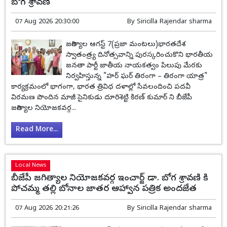
బోగ శ్రావణి
07 Aug 2026 20:30:00
By
Siricilla Rajendar sharma
జగిత్యాల ఆగస్ట్ 7(ప్రజా మంటలు)భారతదేశ
స్వాతంత్ర్య దినోత్సవాన్ని పురస్కరించుకొని భారతీయ
జనతా పార్టీ జాతీయ నాయకత్వం పిలుపు మేరకు
నిర్వహిస్తున్న "హర్ ఘర్ తిరంగా – తిరంగా యాత్ర"
కార్యక్రమంలో భాగంగా, భారత త్రివిధ దళాల్లో సేవలందించి పదవీ
విరమణ పొందిన మాజీ సైనికుడు దూరిశెట్టి కిరణ్ కుమార్ ని బీజేపీ
జగిత్యాల నియోజకవర్గ...
Read More...
Local News
బీజేపీ జగిత్యాల నియోజకవర్గ ఇంచార్జ్ డా. బోగ శ్రావణి కి
పోచమ్మ తల్లి బోనాల జాతర ఆహ్వాన పత్రిక అందజేత
07 Aug 2026 20:21:26
By
Siricilla Rajendar sharma