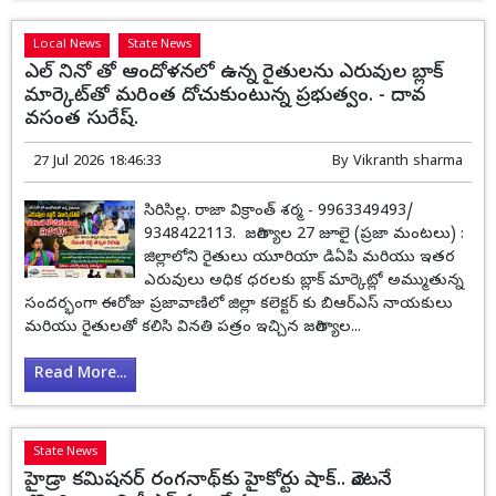
Local News
State News
ఎల్ నినో తో ఆందోళనలో ఉన్న రైతులను ఎరువుల బ్లాక్
మార్కెట్‌తో మరింత దోచుకుంటున్న ప్రభుత్వం. - దావ
వసంత సురేష్.
27 Jul 2026 18:46:33
By
Vikranth sharma
సిరిసిల్ల. రాజా విక్రాంత్ శర్మ - 9963349493/
9348422113. జగిత్యాల 27 జూలై (ప్రజా మంటలు) :
జిల్లాలోని రైతులు యూరియా డిఏపి మరియు ఇతర
ఎరువులు అధిక ధరలకు బ్లాక్ మార్కెట్లో అమ్ముతున్న
సందర్భంగా ఈరోజు ప్రజావాణిలో జిల్లా కలెక్టర్ కు బిఆర్ఎస్ నాయకులు
మరియు రైతులతో కలిసి వినతి పత్రం ఇచ్చిన జగిత్యాల...
Read More...
State News
హైడ్రా కమిషనర్ రంగనాథ్‌కు హైకోర్టు షాక్‌.. వెంటనే