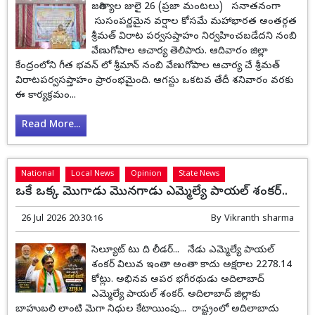
జగిత్యాల జులై 26 (ప్రజా మంటలు) సనాతనంగా
సుసంపర్ణమైన వర్షాల కోసమే మహాభారత అంతర్గత
శ్రీమత్ విరాట పర్వసప్తాహం నిర్వహించబడేదని నంబి
వేణుగోపాల ఆచార్య తెలిపారు. ఆదివారం జిల్లా
కేంద్రంలోని గీత భవన్ లో శ్రీమాన్ నంబి వేణుగోపాల ఆచార్య చే శ్రీమత్
విరాటపర్వసప్తాహం ప్రారంభమైంది. ఆగస్టు ఒకటవ తేదీ శనివారం వరకు
ఈ కార్యక్రమం...
Read More...
National
Local News
Opinion
State News
ఒకే ఒక్క మొగాడు మొనగాడు ఎమ్మెల్యే పాయల్ శంకర్..
26 Jul 2026 20:30:16
By
Vikranth sharma
సెల్యూట్ టు ది లీడర్... నేడు ఎమ్మెల్యే పాయల్
శంకర్ విలువ ఇంతా అంతా కాదు అక్షరాల 2278.14
కోట్లు. అభినవ అపర భగీరథుడు అదిలాబాద్
ఎమ్మెల్యే పాయల్ శంకర్. అదిలాబాద్ జిల్లాకు
బాహుబలి లాంటి మెగా నిధుల కేటాయింపు... రాష్ట్రంలో అదిలాబాదు