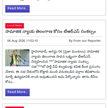
Read More...
Local News
సామాజిక న్యాయ తెలంగాణ కోసం టీఆర్ఎస్ సంకల్పం
06 Aug 2026 17:02:10
By
From our Reporter
హైదరాబాద్, ఆగస్టు 06 (ప్రజా మంటలు): సామాజిక
న్యాయ తెలంగాణ సాధన లక్ష్యంగా టీఆర్ఎస్
నిర్వహించిన **"సామాజిక న్యాయ సంకల్ప
సభ"**లో పార్టీ చీఫ్ కల్వకుంట్ల కవిత కీలక ప్రసంగం
చేశారు. ఈ సభ దేశంలోని కోట్లాది మంది వెనుకబడిన వర్గాల జీవితాలను
మార్చే ఉద్యమానికి నాంది అవుతుందని ఆమె పేర్కొన్నారు. తాను బీసీల
కోసం...
Read More...