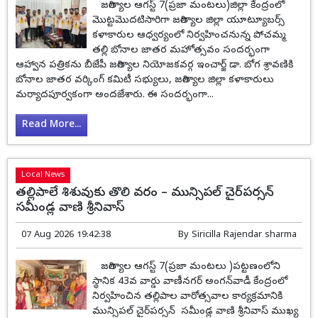
జగిత్యాల ఆగస్ట్ 7(ప్రజా మంటలు)జిల్లా కేంద్రంలో
మొట్టమొదటిసారిగా జగిత్యాల జిల్లా యూట్యూబర్స్
కళాకారుల ఆధ్వర్యంలో నిర్వహించనున్న పోచమ్మ
తల్లి బోనాల జాతర మహోత్సవం సందర్భంగా
ఆహ్వాన పత్రికను బీజేపీ జగిత్యాల నియోజకవర్గ ఇంచార్జ్ డా. బోగ శ్రావణికి
బోనాల జాతర వర్కింగ్ కమిటీ సభ్యులు, జగిత్యాల జిల్లా కళాకారులు
మర్యాదపూర్వకంగా అందజేశారు. ఈ సందర్భంగా...
Read More...
Local News
తల్లిపాలే శిశువుకు తొలి వరం – మున్సిపల్ చైర్‌పర్సన్
సమీండ్ల వాణి శ్రీనివాస్
07 Aug 2026 19:42:38
By
Siricilla Rajendar sharma
జగిత్యాల ఆగస్ట్ 7(ప్రజా మంటలు )పట్టణంలోని
స్థానిక 43వ వార్డు వాణీనగర్ అంగన్‌వాడీ కేంద్రంలో
నిర్వహించిన తల్లిపాల వారోత్సవాల కార్యక్రమానికి
మున్సిపల్ చైర్‌పర్సన్ సమీండ్ల వాణి శ్రీనివాస్ ముఖ్య