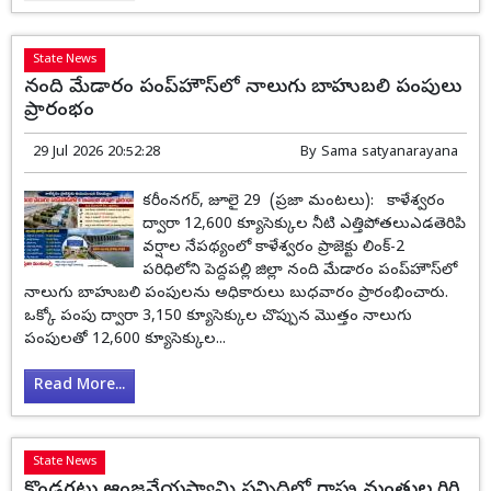
State News
నంది మేడారం పంప్‌హౌస్‌లో నాలుగు బాహుబలి పంపులు
ప్రారంభం
29 Jul 2026 20:52:28
By
Sama satyanarayana
కరీంనగర్, జూలై 29 (ప్రజా మంటలు): కాళేశ్వరం
ద్వారా 12,600 క్యూసెక్కుల నీటి ఎత్తిపోతలుఎడతెరిపి
వర్షాల నేపథ్యంలో కాళేశ్వరం ప్రాజెక్టు లింక్-2
పరిధిలోని పెద్దపల్లి జిల్లా నంది మేడారం పంప్‌హౌస్‌లో
నాలుగు బాహుబలి పంపులను అధికారులు బుధవారం ప్రారంభించారు.
ఒక్కో పంపు ద్వారా 3,150 క్యూసెక్కుల చొప్పున మొత్తం నాలుగు
పంపులతో 12,600 క్యూసెక్కుల...
Read More...
State News