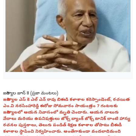
జగిత్యాల జూన్ 8 (ప్రజా మంటలు)
జగిత్యాల ఎస్ కె ఎల్ ఎన్ రావు బిఈడి కళాశాల కరెస్పాండెంట్, రచయిత
ఎం.వి నరసింహారెడ్డి ఈరోజు సోమవారం సాయంత్రం 7 గంటలకు
జగిత్యాలలో ఆయన నివాసంలో మృతి చెందారు. ఆయన నాలుగు
వేదాలు మరియు ఉపనిషత్తులు జోక్స్ బ్యాంక్ జోక్స్ టానిక్ లాంటి హాస్య
రచనల పుస్తకాలు, తెలుగు పండిత్ శిక్షణ కళాశాల తోపాటు బీఈడీ
కళాశాల స్థాపించి నిర్వహించారు. అంతేగాకుండా వందలాదిమంది