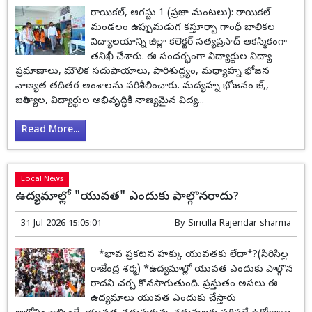
రాయికల్, ఆగస్టు 1 (ప్రజా మంటలు): రాయికల్
మండలం ఉప్పుమడుగ కస్తూర్బా గాంధీ బాలికల
విద్యాలయాన్ని జిల్లా కలెక్టర్ సత్యప్రసాద్ ఆకస్మికంగా
తనిఖీ చేశారు. ఈ సందర్భంగా విద్యార్థుల విద్యా
ప్రమాణాలు, మౌలిక సదుపాయాలు, పారిశుద్ధ్యం, మధ్యాహ్న భోజన
నాణ్యత తదితర అంశాలను పరిశీలించారు. మద్యహ్న భోజనం జ్,,
జగిత్యాల, విద్యార్థుల అభివృద్ధికి నాణ్యమైన విద్య...
Read More...
Local News
ఉద్యమాల్లో "యువత" ఎందుకు పాల్గొనరాదు?
31 Jul 2026 15:05:01
By
Siricilla Rajendar sharma
*భావ ప్రకటన హక్కు యువతకు లేదా*?(సిరిసిల్ల
రాజేంద్ర శర్మ) *ఉద్యమాల్లో యువత ఎందుకు పాల్గొన
రాదని చర్చ కొనసాగుతుంది. ప్రస్తుతం అసలు ఈ
ఉద్యమాలు యువత ఎందుకు చేస్తారు