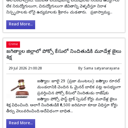
ఆలోచించాల్సిందే. యువత చదువుకున్న చదువులకు సరిపడే ఉద్యోగాలు
లేక నిరుద్యోగులుగా, చిరుద్యోగులుగా జీవితాన్ని వెళ్ళదీస్తూ నిరాశ
నిస్పృహలకు లోనై ఉద్యమాలకు శ్రీకారం చుడతారు. ప్రజాస్వామ్య...
Read More...
Crime
జగిత్యాల జిల్లాలో పోక్సో కేసులో నిందితుడికి మూడేళ్ల జైలు
శిక్ష
29 Jul 2026 21:00:28
By
Sama satyanarayana
జగిత్యాల: జూలై 29 (ప్రజా మంటలు): జగిత్యాల రూరల్
మండలానికి చెందిన ఓ మైనర్ బాలిక పట్ల అసభ్యంగా
ప్రవర్తించిన పోక్సో కేసులో నిందితుడు రాజేష్‌కు
జగిత్యాల పోక్సో ఫాస్ట్ ట్రాక్ స్పెషల్ కోర్టు మూడేళ్ల జైలు
శిక్ష విధించింది. అలాగే నిందితుడికి ₹6,500 జరిమానా కూడా విధిస్తూ కోర్టు
తీర్పు వెలువరించింది.అదేవిధంగా బాధిత...
Read More...