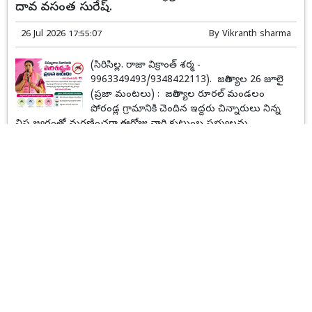
దావ వసంత సురేష్.
26 Jul 2026 17:55:07
By
Vikranth sharma
(సిరిసిల్ల. రాజా విక్రాంత్ శర్మ -
9963349493/9348422113). జగిత్యాల 26 జూలై
(ప్రజా మంటలు) : జగిత్యాల రూరల్ మండలం
పోరండ్ల గ్రామానికి చెందిన ఇద్దరు చిన్నారులు నిన్న
విష జ్వరంతో మరణించగా ఈరోజు వారి కుటుంబ సభ్యులను
పరామర్శించి ధైర్యం చెప్పిన జగిత్యాల జిల్లా తొలి జడ్పీ చైర్ పర్సన్ దావ
వసంత సురేష్....
Read More...
Local News
కొండగట్టు శ్రీ ఆంజనేయస్వామి దేవస్థానాన్ని సందర్శించిన
రాష్ట్ర ఎస్సీ, ఎస్టీ కమిషన్ చైర్మన్ బక్కి వెంకటయ్య
25 Jul 2026 19:57:02
By
Siricilla Rajendar sharma