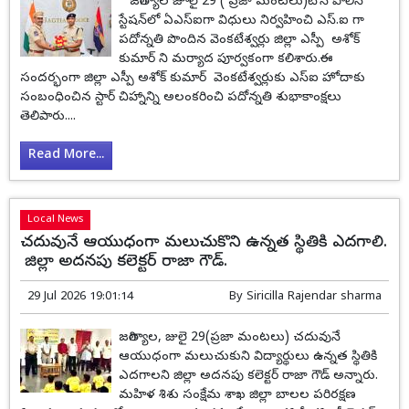
జగిత్యాల జూలై 29 ( ప్రజా మంటలు)టౌన్ పోలీస్
స్టేషన్‌లో ఏఎస్‌ఐగా విధులు నిర్వహించి ఎస్‌.ఐ గా
పదోన్నతి పొందిన వెంకటేశ్వర్లు జిల్లా ఎస్పీ అశోక్
కుమార్ ని మర్యాద పూర్వకంగా కలిశారు.ఈ
సందర్భంగా జిల్లా ఎస్పీ అశోక్ కుమార్ వెంకటేశ్వర్లుకు ఎస్‌ఐ హోదాకు
సంబంధించిన స్టార్ చిహ్నాన్ని అలంకరించి పదోన్నతి శుభాకాంక్షలు
తెలిపారు....
Read More...
Local News
చదువునే ఆయుధంగా మలుచుకొని ఉన్నత స్థితికి ఎదగాలి.
జిల్లా అదనపు కలెక్టర్ రాజా గౌడ్.
29 Jul 2026 19:01:14
By
Siricilla Rajendar sharma
జగిత్యాల, జులై 29(ప్రజా మంటలు) చదువునే
ఆయుధంగా మలుచుకుని విద్యార్థులు ఉన్నత స్థితికి
ఎదగాలని జిల్లా అదనపు కలెక్టర్ రాజా గౌడ్ అన్నారు.
మహిళ శిశు సంక్షేమ శాఖ జిల్లా బాలల పరిరక్షణ