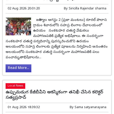
02 Aug 2026 20:01:20
By
Siricilla Rajendar sharma
జగిత్యాల ఆగస్టు 2 (ప్రజా మంటలు) రూరల్ పొలాస
గ్రామం శివారులోని సహస్ర లింగాల దేవాలయంలో
ఉదయం సంకటహర చతుర్థి వేడుకలు
మహాగణపతికి ప్రత్యేక అభిషేకాలు. ఈ సందర్భంగా
సంకటహర చతుర్థి పర్వదినాన్ని పురస్కరించుకొని ఉదయం
ఆలయంలోని సహస్ర లింగాలకు ప్రత్యేక పూజలను నిర్వహించి అనంతరం
ఆలయంలోని సంకటహర చతుర్థి సందర్భంగా మహాగణపతికి పలు
పంచామృతాభిషేకాలను...
Read More...
Local News
ఉప్పుమడుగ కేజీబీవీని ఆకస్మికంగా తనిఖీ చేసిన కలెక్టర్
సత్యప్రసాద్
01 Aug 2026 18:39:32
By
Sama satyanarayana