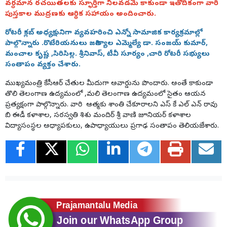
వర్ధమాన రచయితలకు స్ఫూర్తిగా నిలవడమే కాకుండా ఇతోదికంగా వారి
పుస్తకాల ముద్రణకు ఆర్థిక సహాయం అందించారు.
రోటరీ క్లబ్ అధ్యక్షునిగా వ్యవహరించి ఎన్నో సామాజిక కార్యక్రమాల్లో
పాల్గొన్నారు .రొటేరియనులు జగిత్యాల ఎమ్మెల్యే డా. సంజయ్ కుమార్,
మంచాల కృష్ణ ,సిరిసిల్ల. శ్రీనివాస్, టీవీ సూర్యం ,చారి రోటరీ సభ్యులు
సంతాపం వ్యక్తం చేశారు.
ముఖ్యమంత్రి కేసీఆర్ చేతుల మీదుగా అవార్డును పొందారు. అంతే కాకుండా
తొలి తెలంగాణ ఉద్యమంలో ,మలి తెలంగాణ ఉద్యమంలో సైతం ఆయన
ప్రత్యక్షంగా పాల్గొన్నారు. వారి ఆత్మకు శాంతి చేకూరాలని ఎస్ కే ఎల్ ఎన్ రావు
బి ఈడీ కళాశాల, సరస్వతి శిశు మందిర్ శ్రీ వాణి జూనియర్ కళాశాల
విద్యాసంస్థల అధ్యాపకులు, ఉపాధ్యాయులు ప్రగాఢ సంతాపం తెలియజేశారు.