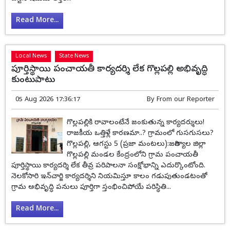
Read More...
Local News
State News
పూర్తిస్థాయి పంచాయతీ కార్యదర్శి లేక గొల్లపల్లి అభివృద్ధి
కుంటుపాటు
05 Aug 2026 17:36:17
By
From our Reporter
గొల్లపల్లికి రావాలంటేనే జంకుతున్న కార్యదర్శులు!
రాజకీయ ఒత్తిళ్లే కారణమా..? గ్రామంలో గుసగుసలు?
గొల్లపల్లి, ఆగస్టు 5 (ప్రజా మంటలు):జగిత్యాల జిల్లా
గొల్లపల్లి మండల కేంద్రంలోని గ్రామ పంచాయతీ
పూర్తిస్థాయి కార్యదర్శి లేక తీవ్ర పరిపాలనా సంక్షోభాన్ని ఎదుర్కొంటోంది.
నెలకోసారి ఇన్‌చార్జి కార్యదర్శిని నియమిస్తూ కాలం గడుపుతుండటంతో
గ్రామ అభివృద్ధి పనులు పూర్తిగా స్తంభించిపోయే పరిస్థితి...
Read More...