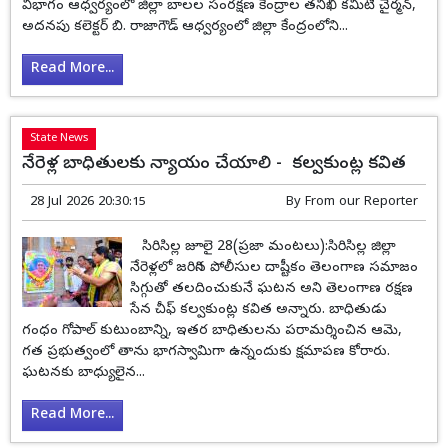
విభాగం ఆధ్వర్యంలో జిల్లా బాలల సంరక్షణ కేంద్రాల తనిఖీ కమిటీ చైర్మన్,
అదనపు కలెక్టర్ బి. రాజాగౌడ్ ఆధ్వర్యంలో జిల్లా కేంద్రంలోని...
Read More...
State News
నేరెళ్ల బాధితులకు న్యాయం చేయాలి - కల్వకుంట్ల కవిత
28 Jul 2026 20:30:15
By
From our Reporter
సిరిసిల్ల జూలై 28(ప్రజా మంటలు):సిరిసిల్ల జిల్లా
నేరెళ్లలో జరిగిన పోలీసుల దాష్టీకం తెలంగాణ సమాజం
సిగ్గుతో తలదించుకునే ఘటన అని తెలంగాణ రక్షణ
సేన చీఫ్ కల్వకుంట్ల కవిత అన్నారు. బాధితుడు
గంధం గోపాల్ కుటుంబాన్ని, ఇతర బాధితులను పరామర్శించిన ఆమె,
గత ప్రభుత్వంలో తాను భాగస్వామిగా ఉన్నందుకు క్షమాపణ కోరారు.
ఘటనకు బాధ్యులైన...
Read More...