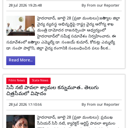
28 Jul 2026 19:25:48
By
From our Reporter
హైదరాబాద్, జూలై 28 (ప్రజా మంటలు):జగిత్యాల జిల్లా
వైద్య వ్యవస్థ అభివృద్ధిపై రాష్ట్ర వైద్య ఆరోగ్య శాఖ
మంత్రి దామోదర రాజనర్సింహ ఆధ్వర్యంలో
హైదరాబాద్‌లో సమీక్ష సమావేశం నిర్వహించారు. ఈ
సమావేశంలో జగిత్యాల ఎమ్మెల్యే డా. సంజయ్ కుమార్, కోరుట్ల ఎమ్మల్యే
డా. సంహ పాల్గొని, జిల్లా వైద్య రంగానికి సంబంధించిన పలు కీలక...
Read More...
Filmi News
State News
సినీ నటి పావలా శ్యామల కన్నుమూత.. తెలుగు
చిత్రసీమలో విషాదం
28 Jul 2026 17:10:56
By
From our Reporter
హైదరాబాద్, జూలై 28 (ప్రజా మంటలు): ప్రముఖ
సీనియర్ సినీ నటి, క్యారెక్టర్ ఆర్టిస్ట్ పావలా శ్యామల