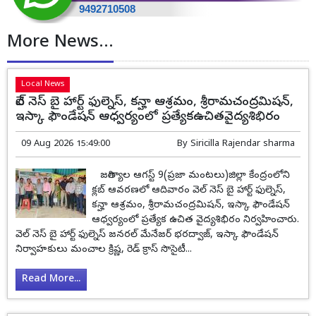
More News...
Local News
వెల్ నెస్ బై హార్ట్ ఫుల్నెస్, కన్హా ఆశ్రమం, శ్రీరామచంద్రమిషన్,
ఇస్కా ఫౌండేషన్ ఆధ్వర్యంలో ప్రత్యేకఉచితవైద్యశిభిరం
09 Aug 2026 15:49:00
By
Siricilla Rajendar sharma
జగిత్యాల ఆగస్ట్ 9(ప్రజా మంటలు)జిల్లా కేంద్రంలోని
క్లబ్ ఆవరణలో ఆదివారం వెల్ నెస్ బై హార్ట్ ఫుల్నెస్,
కన్హా ఆశ్రమం, శ్రీరామచంద్రమిషన్, ఇస్కా ఫౌండేషన్
ఆధ్వర్యంలో ప్రత్యేక ఉచిత వైద్యశిభిరం నిర్వహించారు.
వెల్ నెస్ బై హార్ట్ ఫుల్నెస్ జనరల్ మేనేజర్ భరద్వాజ్, ఇస్కా ఫౌండేషన్
నిర్వాహకులు మంచాల క్రిష్ణ, రెడ్ క్రాస్ సొసైటీ...
Read More...