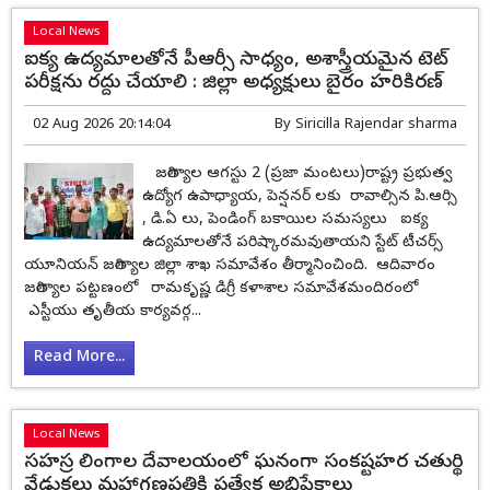
Local News
ఐక్య ఉద్యమాలతోనే పీఆర్సీ సాధ్యం, అశాస్త్రీయమైన టెట్
పరీక్షను రద్దు చేయాలి : జిల్లా అధ్యక్షులు బైరం హరికిరణ్
02 Aug 2026 20:14:04
By
Siricilla Rajendar sharma
జగిత్యాల ఆగస్టు 2 (ప్రజా మంటలు)రాష్ట్ర ప్రభుత్వ
ఉద్యోగ ఉపాధ్యాయ, పెన్షనర్ లకు రావాల్సిన పి.ఆర్సి
, డి.ఏ లు, పెండింగ్ బకాయిల సమస్యలు ఐక్య
ఉద్యమాలతోనే పరిష్కారమవుతాయని స్టేట్ టీచర్స్
యూనియన్ జగిత్యాల జిల్లా శాఖ సమావేశం తీర్మానించింది. ఆదివారం
జగిత్యాల పట్టణంలో రామకృష్ణ డిగ్రీ కళాశాల సమావేశమందిరంలో
ఎస్టీయు తృతీయ కార్యవర్గ...
Read More...
Local News
సహస్ర లింగాల దేవాలయంలో ఘనంగా సంకష్టహర చతుర్థి
వేడుకలు మహాగణపతికి ప్రత్యేక అభిషేకాలు