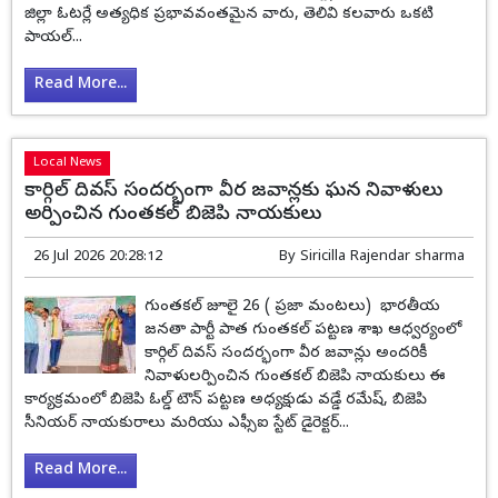
జిల్లా ఓటర్లే అత్యధిక ప్రభావవంతమైన వారు, తెలివి కలవారు ఒకటి
పాయల్...
Read More...
Local News
కార్గిల్ దివస్ సందర్భంగా వీర జవాన్లకు ఘన నివాళులు
అర్పించిన గుంతకల్ బిజెపి నాయకులు
26 Jul 2026 20:28:12
By
Siricilla Rajendar sharma
గుంతకల్ జూలై 26 ( ప్రజా మంటలు) భారతీయ
జనతా పార్టీ పాత గుంతకల్ పట్టణ శాఖ ఆధ్వర్యంలో
కార్గిల్ దివస్ సందర్భంగా వీర జవాన్లు అందరికీ
నివాళులర్పించిన గుంతకల్ బిజెపి నాయకులు ఈ
కార్యక్రమంలో బిజెపి ఓల్డ్ టౌన్ పట్టణ అధ్యక్షుడు వడ్డే రమేష్, బిజెపి
సీనియర్ నాయకురాలు మరియు ఎఫ్సీఐ స్టేట్ డైరెక్టర్...
Read More...