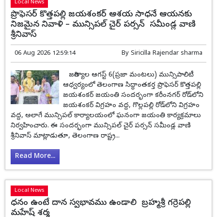
Local News
ప్రొఫెసర్ కొత్తపల్లి జయశంకర్ ఆశయ సాధనే ఆయనకు
నిజమైన నివాళి – మున్సిపల్ చైర్ పర్సన్ సమీండ్ల వాణి
శ్రీనివాస్
06 Aug 2026 12:59:14
By
Siricilla Rajendar sharma
జగిత్యాల ఆగస్ట్ 6(ప్రజా మంటలు) మున్సిపాలిటీ
ఆధ్వర్యంలో తెలంగాణ సిద్ధాంతకర్త ప్రొఫెసర్ కొత్తపల్లి
జయశంకర్ జయంతి సందర్భంగా కరీంనగర్ రోడ్‌లోని
జయశంకర్ విగ్రహం వద్ద, గొల్లపల్లి రోడ్‌లోని విగ్రహం
వద్ద, అలాగే మున్సిపల్ కార్యాలయంలో ఘనంగా జయంతి కార్యక్రమాలు
నిర్వహించారు. ఈ సందర్భంగా మున్సిపల్ చైర్ పర్సన్ సమీండ్ల వాణి
శ్రీనివాస్ మాట్లాడుతూ, తెలంగాణ రాష్ట్ర...
Read More...
Local News
ధనం ఉంటే దాన స్వభావము ఉండాలి బ్రహ్మశ్రీ గర్రెపల్లి
మహేష్ శర్మ