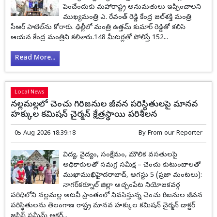
పెంచేందుకు మహారాష్ట్ర అనుమతులు ఇప్పించాలని
ముఖ్యమంత్రి ఎ. రేవంత్ రెడ్డి కేంద్ర జల్‌శక్తి మంత్రి
సీఆర్ పాటిల్‌ను కోరారు. ఢిల్లీలో మంత్రి ఉత్తమ్ కుమార్ రెడ్డితో కలిసి
ఆయన కేంద్ర మంత్రిని కలిశారు.148 మీటర్లతో పోలిస్తే 152...
Read More...
Local News
నల్లమల్లలో చెంచు గిరిజనుల జీవన పరిస్థితులపై మానవ
హక్కుల కమిషన్ చైర్మన్ క్షేత్రస్థాయి పరిశీలన
05 Aug 2026 18:39:18
By
From our Reporter
విద్య, వైద్యం, సంక్షేమం, మౌలిక వసతులపై
అధికారులతో సమగ్ర సమీక్ష – చెంచు కుటుంబాలతో
ముఖాముఖిహైదరాబాద్, ఆగస్టు 5 (ప్రజా మంటలు):
నాగర్‌కర్నూల్ జిల్లా అచ్చంపేట నియోజకవర్గ
పరిధిలోని నల్లమల్ల అటవీ ప్రాంతంలో నివసిస్తున్న చెంచు గిరిజనుల జీవన
పరిస్థితులను తెలంగాణ రాష్ట్ర మానవ హక్కుల కమిషన్ చైర్మన్ డాక్టర్
జస్టిస్ షమీమ్ అక్తర్...