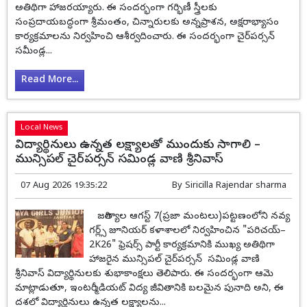
అతిథిగా హాజరయ్యారు. ఈ సందర్భంగా గర్భిణీ స్త్రీలకు
సంప్రదాయబద్ధంగా శ్రీమంతం, చిన్నారులకు అన్నప్రాశన, అక్షరాభ్యాసం
కార్యక్రమాలను నిర్వహించి ఆశీర్వదించారు. ఈ సందర్భంగా చైర్‌పర్సన్
సమీండ్ల...
Read More...
Local News
విద్యార్థినులు ఉన్నత లక్ష్యాలతో ముందుకు సాగాలి –
మున్సిపల్ చైర్‌పర్సన్ సమిండ్ల వాణి శ్రీనివాస్
07 Aug 2026 19:35:22
By
Siricilla Rajendar sharma
జగిత్యాల ఆగస్ట్ 7(ప్రజా మంటలు)పట్టణంలోని నవ్య
గర్ల్స్ జూనియర్ కళాశాలలో నిర్వహించిన "పరిచయ్–
2K26" ఫ్రెషర్స్ పార్టీ కార్యక్రమానికి ముఖ్య అతిథిగా
హాజరైన మున్సిపల్ చైర్‌పర్సన్ సమిండ్ల వాణి
శ్రీనివాస్ విద్యార్థినులకు శుభాకాంక్షలు తెలిపారు. ఈ సందర్భంగా ఆమె
మాట్లాడుతూ, ఇంటర్మీడియట్ విద్య జీవితానికి బలమైన పునాది అని, ఈ
దశలో విద్యార్థినులు ఉన్నత లక్ష్యాలను...