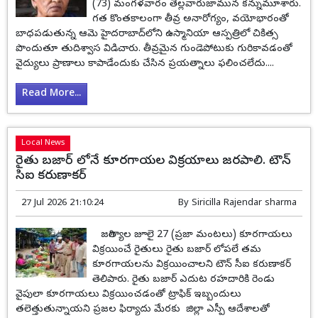
(73) మంగళవారం తెల్లవారుజామున కన్నుమూశారు.
గత కొంతకాలంగా తీవ్ర అనారోగ్యం, వయోభారంతో
బాధపడుతున్న ఆమె హైదరాబాద్‌లోని ఉస్మానియా ఆస్పత్రిలో చికిత్స
పొందుతూ తుదిశ్వాస విడిచారు. తీవ్రమైన గుండెపోటుకు గురికావడంతో
వైద్యులు ప్రాణాలు కాపాడేందుకు చేసిన ప్రయత్నాలు ఫలించలేదు....
Read More...
Local News
రైతు బజార్ లోనే కూరగాయల విక్రయాలు జరపాలి. టౌన్
సిఐ కరుణాకర్
27 Jul 2026 21:10:24
By
Siricilla Rajendar sharma
జగిత్యాల జూలై 27 (ప్రజా మంటలు) కూరగాయలు
విక్రయించే రైతులు రైతు బజార్ లోపలే తమ
కూరగాయలను విక్రయించాలని టౌన్ సీఐ కరుణాకర్
తెలిపారు. రైతు బజార్ ఎదుట రహదారికి రెండు
వైపులా కూరగాయలు విక్రయించడంతో ట్రాఫిక్ ఇబ్బందులు
తలెత్తుతున్నాయని ప్రజల ఫిర్యాదు మేరకు జిల్లా ఎస్పీ ఆదేశాలతో