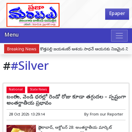
Epaper
Menu
ల్పం
Breaking News
ప్రొఫెసర్ కొత్తపల్లి జయశంకర్ ఆశయ సాధనే ఆయనకు నిజమైన నివాళి – ము
#
#Silver
National
State News
బంగారం, వెండి ధరల్లో రెండో రోజు కూడా తగ్గుదల – స్పష్టంగా
అంతర్జాతీయ ప్రభావం
28 Oct 2025 13:29:14
By
From our Reporter
హైదరాబాద్‌, అక్టోబర్ 28: అంతర్జాతీయ మార్కెట్