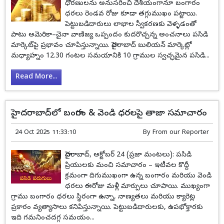
ధోరణులను అనుసరించి దేశీయంగానూ బంగారం
ధరలు రెండవ రోజు కూడా తగ్గుముఖం పట్టాయి.
పెట్టుబడిదారులు లాభాల స్వీకరణకు వెళ్ళడంతో
పాటు అమెరికా–చైనా వాణిజ్య ఒప్పందం కుదరొచ్చన్న అంచనాలు పసిడి
మార్కెట్‌పై ప్రభావం చూపిస్తున్నాయి. హైదరాబాద్ బులియన్ మార్కెట్లో
మధ్యాహ్నం 12.30 గంటల సమయానికి 10 గ్రాముల స్వచ్ఛమైన పసిడి...
Read More...
హైదరాబాద్‌లో బంగారం & వెండి ధరలపై తాజా సమాచారం
24 Oct 2025 11:33:10
By
From our Reporter
హైదరాబాద్, అక్టోబర్ 24 (ప్రజా మంటలు): పసిడి
ప్రియులకు మంచి సమాచారం – ఇటీవల కొద్దీ
క్ర‌మంగా దిగుముఖంగా ఉన్న బంగారం మరియు వెండి
ధరలు ఈరోజు మళ్లీ మార్పులు చూపాయి. ముఖ్యంగా
గ్రాము బంగారం ధరలు స్థిరంగా ఉన్నా, నాణ్యతలు మరియు క్యారెట్ల
ప్రకారం వ్యత్యాసాలు కనిపిస్తున్నాయి. పెట్టుబడిదారులకు, ఉప‌భో‌క్తార‌కు
ఇది గమనించదగ్గ సమయం...