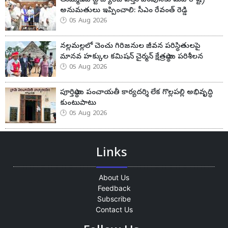
అనుమతులు ఇప్పించాలి: సీఎం రేవంత్ రెడ్డి
05 Aug 2026
నల్లమల్లలో చెంచు గిరిజనుల జీవన పరిస్థితులపై
మానవ హక్కుల కమిషన్ చైర్మన్ క్షేత్రస్థాయి పరిశీలన
05 Aug 2026
పూర్తిస్థాయి పంచాయతీ కార్యదర్శి లేక గొల్లపల్లి అభివృద్ధి
కుంటుపాటు
05 Aug 2026
Links
About Us
Feedback
Subscribe
Contact Us