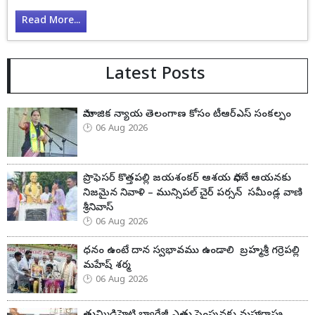
Read More...
Latest Posts
సామాజిక న్యాయ తెలంగాణ కోసం టీఆర్ఎస్ సంకల్పం
06 Aug 2026
ప్రొఫెసర్ కొత్తపల్లి జయశంకర్ ఆశయ సాధనే ఆయనకు
నిజమైన నివాళి – మున్సిపల్ చైర్ పర్సన్ సమీండ్ల వాణి
శ్రీనివాస్
06 Aug 2026
ధనం ఉంటే దాన స్వభావము ఉండాలి బ్రహ్మశ్రీ గర్రెపల్లి
మహేష్ శర్మ
06 Aug 2026
తుమ్మిడిహెట్టి బ్యారేజీ ఎత్తు పెంపునకు మహారాష్ట్ర