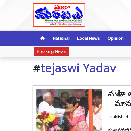
National
Local News
Opinion
Breaking News
#
tejaswi Yadav
మహిళా 
– మానస
Published 
ముజఫర్ పూర్ (బ