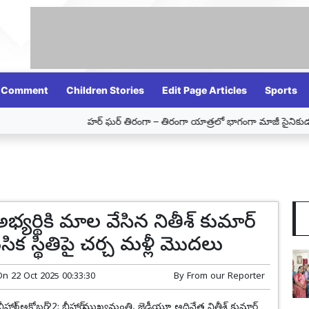
Comment
Children Stories
Edit Page Articles
Sports
హర్ ఘర్ తిరంగా – తిరంగా యాత్రలో భాగంగా మాజీ సైనికుడు దూరిశెట్
అభ్యర్థికి మాల వేసిన నితీశ్ కుమార్
ిక స్థితిపై చర్చ మళ్లీ మొదలు
On
22 Oct 2025 00:33:30
By
From our Reporter
ీహార్) అక్టోబర్ 22: బీహార్ ముఖ్యమంత్రి, జెడీయూ అధినేత నితీశ్ కుమార్