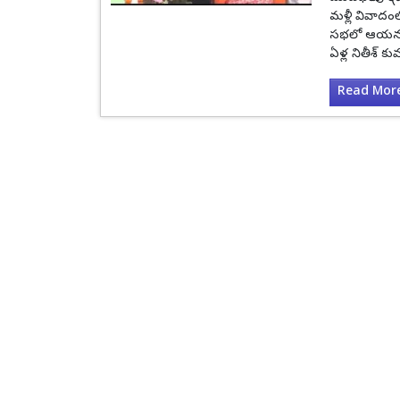
మళ్లీ వివాదంల
సభలో ఆయన చే
ఏళ్ల నితీశ్ కు
Read More.