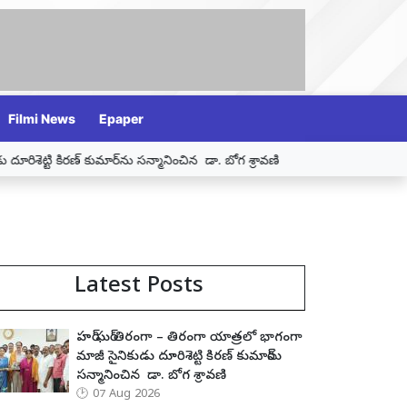
Filmi News
Epaper
టి కిరణ్ కుమార్‌ను సన్మానించిన డా. బోగ శ్రావణి
బీజేపీ జగిత్యాల నియోజకవ
Latest Posts
హర్ ఘర్ తిరంగా – తిరంగా యాత్రలో భాగంగా
మాజీ సైనికుడు దూరిశెట్టి కిరణ్ కుమార్‌ను
సన్మానించిన డా. బోగ శ్రావణి
07 Aug 2026