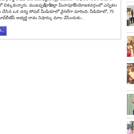
ో చిక్కుకున్నారు. ముజఫ్ఫర్‌పూర్ జిల్లా మీనాపూర్ నియోజకవర్గంలో ఎన్నికల
సిన ఒక చర్య సోషల్ మీడియాలో వైరల్‌గా మారింది. వీడియోలో, 75
మార్, బీజేపీ అభ్యర్థి రామ నిషాద్కు మాల వేసేందుకు...
..