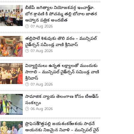
బీజేపీ జగిత్యాల నియోజకవర్గ ఇంచార్జ్ డా.
బోగ శ్రావణి కి పోచమ్మ తల్లి బోనాల జాతర
ఆహ్వాన పత్రిక అందజేత
07 Aug 2026
తల్లిపాలే శిశువుకు తొలి వరం – మున్సిపల్
చైర్‌పర్సన్ సమీండ్ల వాణి శ్రీనివాస్
07 Aug 2026
విద్యార్థినులు ఉన్నత లక్ష్యాలతో ముందుకు
సాగాలి – మున్సిపల్ చైర్‌పర్సన్ సమిండ్ల వాణి
శ్రీనివాస్
07 Aug 2026
సామాజిక న్యాయ తెలంగాణ కోసం టీఆర్ఎస్
సంకల్పం
06 Aug 2026
ప్రొఫెసర్ కొత్తపల్లి జయశంకర్ ఆశయ సాధనే
ఆయనకు నిజమైన నివాళి – మున్సిపల్ చైర్