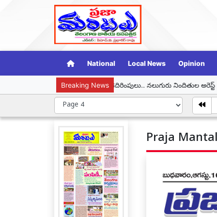
National
Local News
Opinion
మహిళపై లైంగిక దాడి, బెదిరింపులు.. నలుగురు నిందితుల అరెస్ట్
Breaking News
హర్ ఘర్ తిర
Praja Mantal