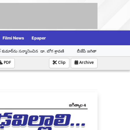
Filmi News
Epaper
ంచిన డా. బోగ శ్రావణి
బీజేపీ జగిత్యాల నియోజకవర్గ ఇంచార్జ్ డా. బోగ శ్రావ
PDF
Clip
Archive