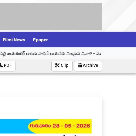
Filmi News
Epaper
ఆశయ సాధనే ఆయనకు నిజమైన నివాళి – మున్సిపల్ చైర్ పర్సన్ సమీండ్ల వాణి శ్రీనివా
PDF
Clip
Archive