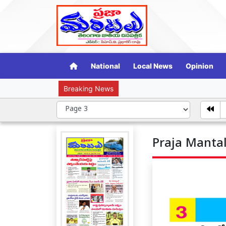
National
Local News
Opinion
Breaking News
సామాజిక 
Praja Mantal