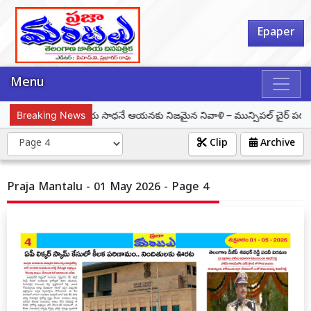
Epaper
Menu
త్తపల్లి జయశంకర్ ఆశయ సాధనే ఆయనకు నిజమైన నివాళి – మున్సిపల్ చైర్ పర్సన్ సమీం
Breaking News
Clip
Archive
Praja Mantalu - 01 May 2026 - Page 4