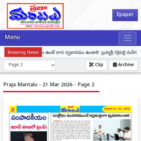
Epaper
Menu
్రీనివాస్
Breaking News
ధనం ఉంటే దాన స్వభావము ఉండాలి బ్రహ్మశ్రీ గర్రెపల్లి మహేష్ శర్మ
Clip
Archive
Praja Mantalu - 21 Mar 2026 - Page 2