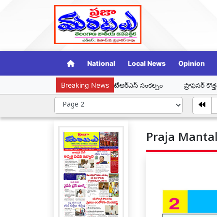
National
Local News
Opinion
 న్యాయ తెలంగాణ కోసం టీఆర్ఎస్ సంకల్పం
Breaking News
ప్రొఫెసర్ కొత్తపల్లి జయశంకర్
Praja Mantal