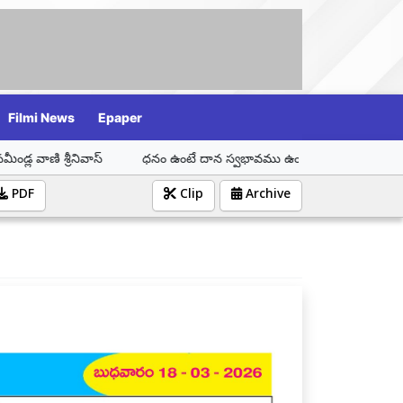
Filmi News
Epaper
ాస్
ధనం ఉంటే దాన స్వభావము ఉండాలి బ్రహ్మశ్రీ గర్రెపల్లి మహేష్ శర్మ
PDF
Clip
Archive