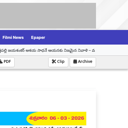
Filmi News
Epaper
ర్ ఆశయ సాధనే ఆయనకు నిజమైన నివాళి – మున్సిపల్ చైర్ పర్సన్ సమీండ్ల వాణి శ్రీన
PDF
Clip
Archive