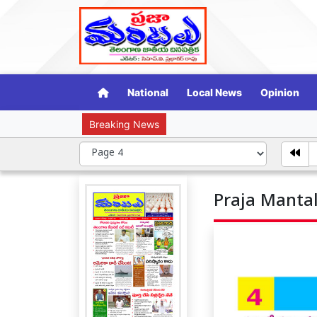
National
Local News
Opinion
Breaking News
సామాజ
Praja Mantal