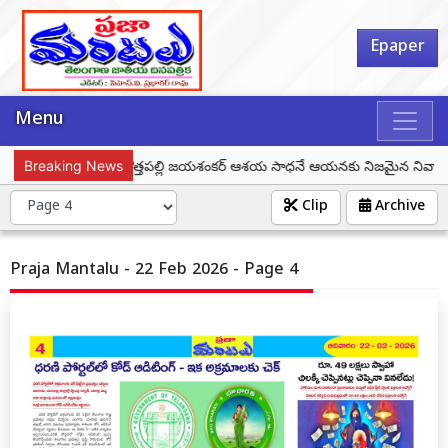
Epaper
Menu
్పం
Breaking News
ప్రొఫెసర్ కొత్తపల్లి జయశంకర్ ఆశయ సాధనే ఆయనకు నిజమైన నివాళి – మున్
Clip
Archive
Praja Mantalu - 22 Feb 2026 - Page 4