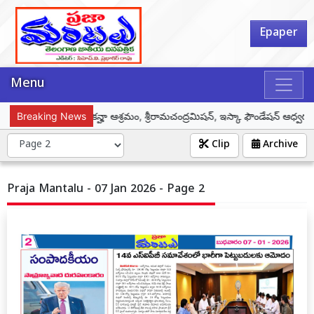
Epaper
Menu
నెస్ బై హార్ట్ ఫుల్నెస్, కన్హా ఆశ్రమం, శ్రీరామచంద్రమిషన్, ఇస్కా ఫౌండేషన్ ఆధ్వర్యంలో
Breaking News
Clip
Archive
Praja Mantalu - 07 Jan 2026 - Page 2