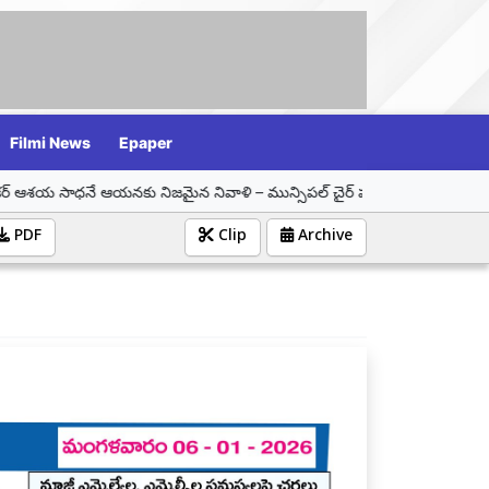
Filmi News
Epaper
ు నిజమైన నివాళి – మున్సిపల్ చైర్ పర్సన్ సమీండ్ల వాణి శ్రీనివాస్
ధనం ఉ
PDF
Clip
Archive