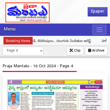
Epaper
Menu
మహిళపై లైంగిక దాడి, బెదిరింపులు.. నలుగురు నిందితుల అరెస్ట్
Breaking News
హర్ ఘర్ త
Clip
Archive
Praja Mantalu - 16 Oct 2024 - Page 4