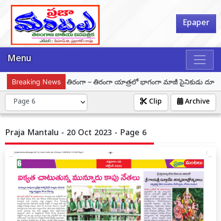
Epaper
Menu
్ట్
Breaking News
హర్ ఘర్ తిరంగా – తిరంగా యాత్రలో భాగంగా మాజీ సైనికుడు దూరిశెట్టి కి
Clip
Archive
Praja Mantalu - 20 Oct 2023 - Page 6