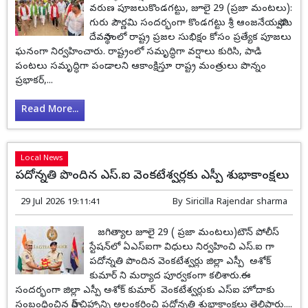
వరుణ పూజలుకొండగట్టు, జూలై 29 (ప్రజా మంటలు):
గురు పౌర్ణమి సందర్భంగా కొండగట్టు శ్రీ ఆంజనేయస్వామి
దేవస్థానంలో రాష్ట్ర ప్రజల సుభిక్షం కోసం ప్రత్యేక పూజలు
ఘనంగా నిర్వహించారు. రాష్ట్రంలో సమృద్ధిగా వర్షాలు కురిసి, పాడి
పంటలు సమృద్ధిగా పండాలని ఆకాంక్షిస్తూ రాష్ట్ర మంత్రులు పొన్నం
ప్రభాకర్,...
Read More...
Local News
పదోన్నతి పొందిన ఎస్‌.ఐ వెంకటేశ్వర్లకు ఎస్పీ శుభాకాంక్షలు
29 Jul 2026 19:11:41
By
Siricilla Rajendar sharma
జగిత్యాల జూలై 29 ( ప్రజా మంటలు)టౌన్ పోలీస్
స్టేషన్‌లో ఏఎస్‌ఐగా విధులు నిర్వహించి ఎస్‌.ఐ గా
పదోన్నతి పొందిన వెంకటేశ్వర్లు జిల్లా ఎస్పీ అశోక్
కుమార్ ని మర్యాద పూర్వకంగా కలిశారు.ఈ
సందర్భంగా జిల్లా ఎస్పీ అశోక్ కుమార్ వెంకటేశ్వర్లుకు ఎస్‌ఐ హోదాకు
సంబంధించిన స్టార్ చిహ్నాన్ని అలంకరించి పదోన్నతి శుభాకాంక్షలు తెలిపారు....