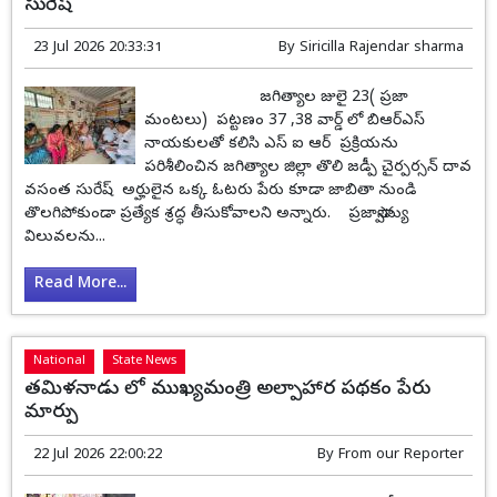
సురేష్
23 Jul 2026 20:33:31
By
Siricilla Rajendar sharma
జగిత్యాల జులై 23( ప్రజా
మంటలు) పట్టణం 37 ,38 వార్డ్ లో బిఆర్ఎస్
నాయకులతో కలిసి ఎస్ ఐ ఆర్ ప్రక్రియను
పరిశీలించిన జగిత్యాల జిల్లా తొలి జడ్పీ చైర్పర్సన్ దావ
వసంత సురేష్ అర్హులైన ఒక్క ఓటరు పేరు కూడా జాబితా నుండి
తొలగిపోకుండా ప్రత్యేక శ్రద్ధ తీసుకోవాలని అన్నారు. ప్రజాస్వామ్య
విలువలను...
Read More...
National
State News
తమిళనాడు లో ముఖ్యమంత్రి అల్పాహార పథకం పేరు
మార్పు
22 Jul 2026 22:00:22
By
From our Reporter