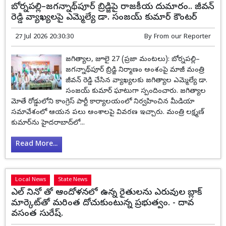
బోర్నపల్లి–జగన్నాథ్‌పూర్ బ్రిడ్జిపై రాజకీయ దుమారం.. జీవన్
రెడ్డి వ్యాఖ్యలపై ఎమ్మెల్యే డా. సంజయ్ కుమార్ కౌంటర్
27 Jul 2026 20:30:30
By
From our Reporter
జగిత్యాల, జూలై 27 (ప్రజా మంటలు): బోర్నపల్లి–
జగన్నాథ్‌పూర్ బ్రిడ్జి నిర్మాణం అంశంపై మాజీ మంత్రి
జీవన్ రెడ్డి చేసిన వ్యాఖ్యలకు జగిత్యాల ఎమ్మెల్యే డా.
సంజయ్ కుమార్ ఘాటుగా స్పందించారు. జగిత్యాల
మోతే రోడ్డులోని కాంగ్రెస్ పార్టీ కార్యాలయంలో నిర్వహించిన మీడియా
సమావేశంలో ఆయన పలు అంశాలపై వివరణ ఇచ్చారు. మంత్రి లక్ష్మణ్
కుమార్‌ను హైదరాబాద్‌లో...
Read More...
Local News
State News
ఎల్ నినో తో ఆందోళనలో ఉన్న రైతులను ఎరువుల బ్లాక్
మార్కెట్‌తో మరింత దోచుకుంటున్న ప్రభుత్వం. - దావ
వసంత సురేష్.