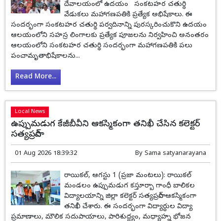
దేవాలయంలో ఉదయం సంకటహర చతుర్థి
వేడుకలు మహాగణపతికి ప్రత్యేక అభిషేకాలు. ఈ
సందర్భంగా సంకటహర చతుర్థి పర్వదినాన్ని పురస్కరించుకొని ఉదయం
ఆలయంలోని సహస్ర లింగాలకు ప్రత్యేక పూజలను నిర్వహించి అనంతరం
ఆలయంలోని సంకటహర చతుర్థి సందర్భంగా మహాగణపతికి పలు
పంచామృతాభిషేకాలను...
Read More...
Local News
ఉప్పుమడుగ కేజీబీవీని ఆకస్మికంగా తనిఖీ చేసిన కలెక్టర్
సత్యప్రసాద్
01 Aug 2026 18:39:32
By
Sama satyanarayana
రాయికల్, ఆగస్టు 1 (ప్రజా మంటలు): రాయికల్
మండలం ఉప్పుమడుగ కస్తూర్బా గాంధీ బాలికల
విద్యాలయాన్ని జిల్లా కలెక్టర్ సత్యప్రసాద్ ఆకస్మికంగా
తనిఖీ చేశారు. ఈ సందర్భంగా విద్యార్థుల విద్యా
ప్రమాణాలు, మౌలిక సదుపాయాలు, పారిశుద్ధ్యం, మధ్యాహ్న భోజన