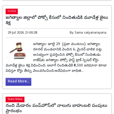
Crime
జగిత్యాల జిల్లాలో పోక్సో కేసులో నిందితుడికి మూడేళ్ల జైలు
శిక్ష
29 Jul 2026 21:00:28
By
Sama satyanarayana
జగిత్యాల: జూలై 29 (ప్రజా మంటలు): జగిత్యాల
రూరల్ మండలానికి చెందిన ఓ మైనర్ బాలిక పట్ల
అసభ్యంగా ప్రవర్తించిన పోక్సో కేసులో నిందితుడు
రాజేష్‌కు జగిత్యాల పోక్సో ఫాస్ట్ ట్రాక్ స్పెషల్ కోర్టు
మూడేళ్ల జైలు శిక్ష విధించింది. అలాగే నిందితుడికి ₹6,500 జరిమానా కూడా
విధిస్తూ కోర్టు తీర్పు వెలువరించింది.అదేవిధంగా బాధిత...
Read More...
State News
నంది మేడారం పంప్‌హౌస్‌లో నాలుగు బాహుబలి పంపులు
ప్రారంభం