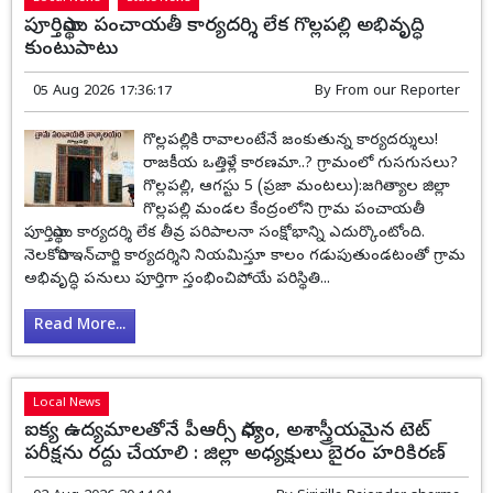
పూర్తిస్థాయి పంచాయతీ కార్యదర్శి లేక గొల్లపల్లి అభివృద్ధి
కుంటుపాటు
05 Aug 2026 17:36:17
By
From our Reporter
గొల్లపల్లికి రావాలంటేనే జంకుతున్న కార్యదర్శులు!
రాజకీయ ఒత్తిళ్లే కారణమా..? గ్రామంలో గుసగుసలు?
గొల్లపల్లి, ఆగస్టు 5 (ప్రజా మంటలు):జగిత్యాల జిల్లా
గొల్లపల్లి మండల కేంద్రంలోని గ్రామ పంచాయతీ
పూర్తిస్థాయి కార్యదర్శి లేక తీవ్ర పరిపాలనా సంక్షోభాన్ని ఎదుర్కొంటోంది.
నెలకోసారి ఇన్‌చార్జి కార్యదర్శిని నియమిస్తూ కాలం గడుపుతుండటంతో గ్రామ
అభివృద్ధి పనులు పూర్తిగా స్తంభించిపోయే పరిస్థితి...
Read More...
Local News
ఐక్య ఉద్యమాలతోనే పీఆర్సీ సాధ్యం, అశాస్త్రీయమైన టెట్
పరీక్షను రద్దు చేయాలి : జిల్లా అధ్యక్షులు బైరం హరికిరణ్