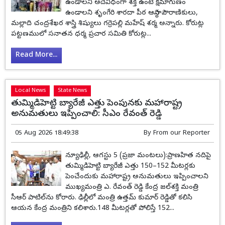
ఉండాలని అదేవిధంగా శక్తి ఉంటే క్షమాగుణం
ఉండాలని శృంగేరి శారదా పీఠ ఆస్థాన పౌరాణికులు,
మల్లాది చంద్రశేఖర శాస్త్రి శిష్యులు గర్రెపల్లి మహేష్ శర్మ అన్నారు. కోరుట్ల
పట్టణములో సనాతన ధర్మ ప్రచార సమితి కోరుట్ల...
Read More...
Local News
State News
తుమ్మిడిహెట్టి బ్యారేజీ ఎత్తు పెంపునకు మహారాష్ట్ర
అనుమతులు ఇప్పించాలి: సీఎం రేవంత్ రెడ్డి
05 Aug 2026 18:49:38
By
From our Reporter
న్యూఢిల్లీ, ఆగస్టు 5 (ప్రజా మంటలు):ప్రాణహిత నదిపై
తుమ్మిడిహెట్టి బ్యారేజీ ఎత్తు 150–152 మీటర్లకు
పెంచేందుకు మహారాష్ట్ర అనుమతులు ఇప్పించాలని
ముఖ్యమంత్రి ఎ. రేవంత్ రెడ్డి కేంద్ర జల్‌శక్తి మంత్రి
సీఆర్ పాటిల్‌ను కోరారు. ఢిల్లీలో మంత్రి ఉత్తమ్ కుమార్ రెడ్డితో కలిసి
ఆయన కేంద్ర మంత్రిని కలిశారు.148 మీటర్లతో పోలిస్తే 152...