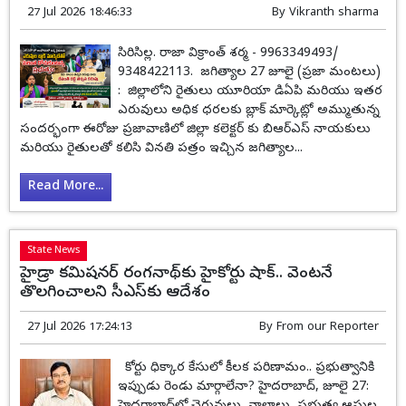
27 Jul 2026 18:46:33
By
Vikranth sharma
సిరిసిల్ల. రాజా విక్రాంత్ శర్మ - 9963349493/
9348422113. జగిత్యాల 27 జూలై (ప్రజా మంటలు)
: జిల్లాలోని రైతులు యూరియా డిఏపి మరియు ఇతర
ఎరువులు అధిక ధరలకు బ్లాక్ మార్కెట్లో అమ్ముతున్న
సందర్భంగా ఈరోజు ప్రజావాణిలో జిల్లా కలెక్టర్ కు బిఆర్ఎస్ నాయకులు
మరియు రైతులతో కలిసి వినతి పత్రం ఇచ్చిన జగిత్యాల...
Read More...
State News
హైడ్రా కమిషనర్ రంగనాథ్‌కు హైకోర్టు షాక్‌.. వెంటనే
తొలగించాలని సీఎస్‌కు ఆదేశం
27 Jul 2026 17:24:13
By
From our Reporter
కోర్టు ధిక్కార కేసులో కీలక పరిణామం.. ప్రభుత్వానికి
ఇప్పుడు రెండు మార్గాలేనా? హైదరాబాద్, జూలై 27: