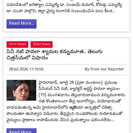
సమావేశంలో జగిత్యాల ఎమ్మెల్యే డా. సంజయ్ కుమార్, కోరుట్ల ఎమ్మల్యే
డా. సంహ పాల్గొని, జిల్లా వైద్య రంగానికి సంబంధించిన పలు కీలక...
Read More...
Filmi News
State News
సినీ నటి పావలా శ్యామల కన్నుమూత.. తెలుగు
చిత్రసీమలో విషాదం
28 Jul 2026 17:10:56
By
From our Reporter
హైదరాబాద్, జూలై 28 (ప్రజా మంటలు): ప్రముఖ
సీనియర్ సినీ నటి, క్యారెక్టర్ ఆర్టిస్ట్ పావలా శ్యామల
(73) మంగళవారం తెల్లవారుజామున కన్నుమూశారు.
గత కొంతకాలంగా తీవ్ర అనారోగ్యం, వయోభారంతో
బాధపడుతున్న ఆమె హైదరాబాద్‌లోని ఉస్మానియా ఆస్పత్రిలో చికిత్స
పొందుతూ తుదిశ్వాస విడిచారు. తీవ్రమైన గుండెపోటుకు గురికావడంతో
వైద్యులు ప్రాణాలు కాపాడేందుకు చేసిన ప్రయత్నాలు ఫలించలేదు....
Read More...