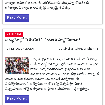
నాణ్యత తదితర అంశాలను పరిశీలించారు. మద్యహ్న భోజనం జ్,,
జగిత్యాల, విద్యార్థుల అభివృద్ధికి నాణ్యమైన విద్య...
Read More...
Local News
ఉద్యమాల్లో "యువత" ఎందుకు పాల్గొనరాదు?
31 Jul 2026 15:05:01
By
Siricilla Rajendar sharma
*భావ ప్రకటన హక్కు యువతకు లేదా*?(సిరిసిల్ల
రాజేంద్ర శర్మ) *ఉద్యమాల్లో యువత ఎందుకు పాల్గొన
రాదని చర్చ కొనసాగుతుంది. ప్రస్తుతం అసలు ఈ
ఉద్యమాలు యువత ఎందుకు చేస్తారు ఆలోచించాల్సిందే.
యువత చదువుకున్న చదువులకు సరిపడే ఉద్యోగాలు లేక
నిరుద్యోగులుగా, చిరుద్యోగులుగా జీవితాన్ని వెళ్ళదీస్తూ నిరాశ
నిస్పృహలకు లోనై ఉద్యమాలకు శ్రీకారం చుడతారు. ప్రజాస్వామ్య...
Read More...