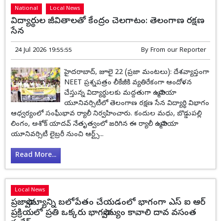
National
Local News
విద్యార్థుల జీవితాలతో కేంద్రం చెలగాటం: తెలంగాణ రక్షణ
సేన
24 Jul 2026 19:55:55
By
From our Reporter
హైదరాబాద్, జూలై 22 (ప్రజా మంటలు): దేశవ్యాప్తంగా
NEET ప్రశ్నపత్రం లీకేజీకి వ్యతిరేకంగా ఆందోళన
చేస్తున్న విద్యార్థులకు మద్దతుగా ఉస్మానియా
యూనివర్సిటీలో తెలంగాణ రక్షణ సేన విద్యార్థి విభాగం
ఆధ్వర్యంలో సంఘీభావ ర్యాలీ నిర్వహించారు. కందుల మధు, బొడ్డుపల్లి
లింగం, అశోక్ యాదవ్ నేతృత్వంలో జరిగిన ఈ ర్యాలీ ఉస్మానియా
యూనివర్సిటీ లైబ్రరీ నుంచి ఆర్ట్స్...
Read More...
Local News
ప్రజాస్వామ్యాన్ని బలోపేతం చేయడంలో భాగంగా ఎస్ ఐ ఆర్
ప్రక్రియలో ప్రతి ఒక్కరు భాగస్వామ్యం కావాలి దావ వసంత