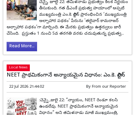
చెన్నై, జూలై 22: తమిళనాడు ప్రభుత్వం కీలక నిర్ణయం
తీసుకుంది. గత డీఎంకే ప్రభుత్వ హయాంలో అప్పటి
ముఖ్యమంత్రి ఎం.కె. స్టాలిన్ ప్రారంభించిన ‘ముఖ్యమంత్రి
అల్పాహార పథకం’ పేరును 'తలైవార్ కామరాజర్
అల్పాహార పథకం’గా మార్చింది. ఈ మేరకు ప్రభుత్వం ఉత్తర్వులు జారీ
చేసింది. ప్రస్తుతం 1 నుంచి 5వ తరగతి వరకు చదువుతున్న ప్రభుత్వ...
Read More...
Local News
NEET ప్రాథమికంగానే అన్యాయమైన విధానం: ఎం.కె. స్టాలిన్
22 Jul 2026 21:44:02
By
From our Reporter
:చెన్నై ,జులై 22: “న్యాయం, NEET రెండూ కలసి
ఉండలేవు. NEET ప్రాథమికంగానే అన్యాయమైన
విధానం” అని తమిళనాడు మాజీ ముఖ్యమంత్రి,
డీఎంకే అధ్యక్షుడు ఎం.కె. స్టాలిన్ అన్నారు.తమిళనాడులో
బీజేపీ మినహా దాదాపు అన్ని రాజకీయ పార్టీలు NEETను
వ్యతిరేకిస్తున్నాయని ఆయన తెలిపారు. NEET నుంచి తమిళనాడుకు