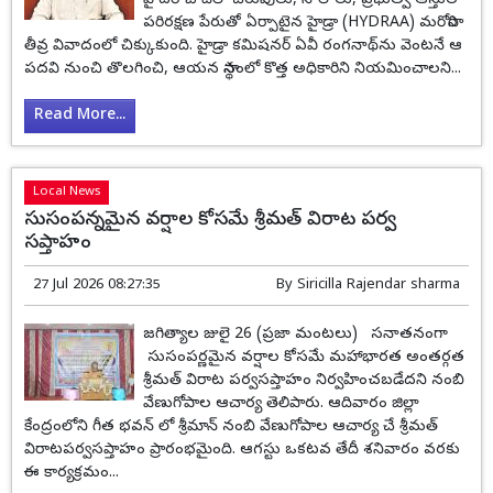
హైదరాబాద్‌లో చెరువులు, నాలాలు, ప్రభుత్వ ఆస్తుల
పరిరక్షణ పేరుతో ఏర్పాటైన హైడ్రా (HYDRAA) మరోసారి
తీవ్ర వివాదంలో చిక్కుకుంది. హైడ్రా కమిషనర్ ఏవీ రంగనాథ్‌ను వెంటనే ఆ
పదవి నుంచి తొలగించి, ఆయన స్థానంలో కొత్త అధికారిని నియమించాలని...
Read More...
Local News
సుసంపన్నమైన వర్షాల కోసమే శ్రీమత్ విరాట పర్వ
సప్తాహం
27 Jul 2026 08:27:35
By
Siricilla Rajendar sharma
జగిత్యాల జులై 26 (ప్రజా మంటలు) సనాతనంగా
సుసంపర్ణమైన వర్షాల కోసమే మహాభారత అంతర్గత
శ్రీమత్ విరాట పర్వసప్తాహం నిర్వహించబడేదని నంబి
వేణుగోపాల ఆచార్య తెలిపారు. ఆదివారం జిల్లా
కేంద్రంలోని గీత భవన్ లో శ్రీమాన్ నంబి వేణుగోపాల ఆచార్య చే శ్రీమత్
విరాటపర్వసప్తాహం ప్రారంభమైంది. ఆగస్టు ఒకటవ తేదీ శనివారం వరకు
ఈ కార్యక్రమం...