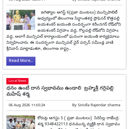
జగిత్యాల ఆగస్ట్ 6(ప్రజా మంటలు) మున్సిపాలిటీ
ఆధ్వర్యంలో తెలంగాణ సిద్ధాంతకర్త ప్రొఫెసర్ కొత్తపల్లి
జయశంకర్ జయంతి సందర్భంగా కరీంనగర్ రోడ్‌లోని
జయశంకర్ విగ్రహం వద్ద, గొల్లపల్లి రోడ్‌లోని విగ్రహం
వద్ద, అలాగే మున్సిపల్ కార్యాలయంలో ఘనంగా జయంతి కార్యక్రమాలు
నిర్వహించారు. ఈ సందర్భంగా మున్సిపల్ చైర్ పర్సన్ సమీండ్ల వాణి
శ్రీనివాస్ మాట్లాడుతూ, తెలంగాణ రాష్ట్ర...
Read More...
Local News
ధనం ఉంటే దాన స్వభావము ఉండాలి బ్రహ్మశ్రీ గర్రెపల్లి
మహేష్ శర్మ
06 Aug 2026 11:50:24
By
Siricilla Rajendar sharma
కోరుట్ల ఆగస్టు 5 ( ప్రజా మంటలు) సిరిసిల్ల రాజేంద్ర
శర్మ 9348422113 ధనమున్న వ్యక్తికి దాన స్వభావం