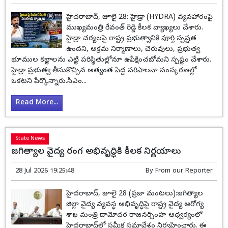
హైదరాబాద్, జూలై 28: హైడ్రా (HYDRA) వ్యవహారంపై
ముఖ్యమంత్రి రేవంత్ రెడ్డి కీలక వ్యాఖ్యలు చేశారు.
హైడ్రా చర్యలపై రాష్ట్ర ప్రభుత్వానికి పూర్తి స్పష్టత
ఉందని, అక్రమ నిర్మాణాలు, చెరువులు, ప్రభుత్వ
భూముల కబ్జాలను ఎట్టి పరిస్థితుల్లోనూ ఉపేక్షించబోమని స్పష్టం చేశారు.
హైడ్రా ప్రభుత్వ తీసుకొచ్చిన అత్యంత పెద్ద పరిపాలనా సంస్కరణల్లో
ఒకటని పేర్కొన్నారు.సీఎం...
Read More...
State News
జగిత్యాల వైద్య రంగ అభివృద్ధికి కీలక నిర్ణయాలు
28 Jul 2026 19:25:48
By
From our Reporter
హైదరాబాద్, జూలై 28 (ప్రజా మంటలు):జగిత్యాల
జిల్లా వైద్య వ్యవస్థ అభివృద్ధిపై రాష్ట్ర వైద్య ఆరోగ్య
శాఖ మంత్రి దామోదర రాజనర్సింహ ఆధ్వర్యంలో
హైదరాబాద్‌లో సమీక్ష సమావేశం నిర్వహించారు. ఈ