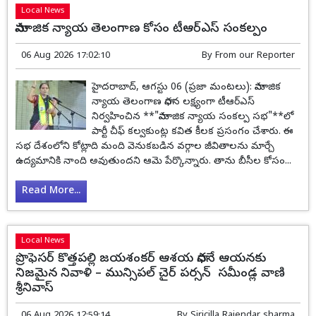
Local News
సామాజిక న్యాయ తెలంగాణ కోసం టీఆర్ఎస్ సంకల్పం
06 Aug 2026 17:02:10
By
From our Reporter
హైదరాబాద్, ఆగస్టు 06 (ప్రజా మంటలు): సామాజిక
న్యాయ తెలంగాణ సాధన లక్ష్యంగా టీఆర్ఎస్
నిర్వహించిన **"సామాజిక న్యాయ సంకల్ప సభ"**లో
పార్టీ చీఫ్ కల్వకుంట్ల కవిత కీలక ప్రసంగం చేశారు. ఈ
సభ దేశంలోని కోట్లాది మంది వెనుకబడిన వర్గాల జీవితాలను మార్చే
ఉద్యమానికి నాంది అవుతుందని ఆమె పేర్కొన్నారు. తాను బీసీల కోసం...
Read More...
Local News
ప్రొఫెసర్ కొత్తపల్లి జయశంకర్ ఆశయ సాధనే ఆయనకు
నిజమైన నివాళి – మున్సిపల్ చైర్ పర్సన్ సమీండ్ల వాణి
శ్రీనివాస్
06 Aug 2026 12:59:14
By
Siricilla Rajendar sharma