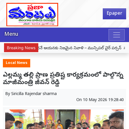
Epaper
Menu
నకు నిజమైన నివాళి – మున్సిపల్ చైర్ పర్సన్ సమీండ్ల వాణి శ్రీనివాస్
Breaking News
ధనం
Local News
ఎల్లమ్మ తల్లి ప్రాణ ప్రతిష్ట కార్యక్రమంలో పాల్గొన్న
మాజీమంత్రి జీవన్ రెడ్డి
By
Siricilla Rajendar sharma
On
10 May 2026 19:28:40