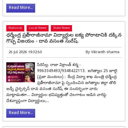
Read More...
National
Local News
State News
ధర్మేంద్ర ప్రసాద్ రాజీనామా విద్యార్థుల ఐక్య పోరాటానికి దక్కిన
గొప్ప విజయం - దావ వసంత సురేష్.
25 Jul 2026 19:32:50
By
Vikranth sharma
సిరిసిల్ల. రాజా విక్రాంత్ శర్మ -
9963349493/9348422113. జగిత్యాల 25 జూలై
(ప్రజా మంటలు) : కేంద్ర విద్యా శాఖ మంత్రి ధర్మేంద్ర
ప్రసాద్ రాజీనామా పై స్పందించిన జగిత్యాల జిల్లా తొలి
జడ్పీ చైర్పర్సన్ దావ వసంత సురేష్. ఈ సందర్భంగా వారు
మాట్లాడుతూ.... విద్యార్థుల భవిష్యత్తుతో చెలగాటం ఆడిన వారిపై
దేశవ్యాప్తంగా విద్యార్థులు,...
Read More...