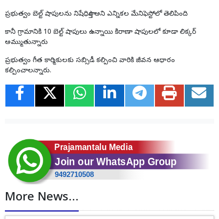
ప్రభుత్వం బెల్ట్ షాపులను నిషేధిస్తాం అని ఎన్నికల మేనిఫెస్టోలో తెలిపింది
కానీ గ్రామానికి 10 బెల్ట్ షాపులు ఉన్నాయి కిరాణా షాపులలో కూడా లిక్కర్
అమ్ముతున్నారు
ప్రభుత్వం గీత కార్మికులకు సబ్సిడీ కల్పించి వారికి జీవన ఆధారం
కల్పించాలన్నారు.
More News...