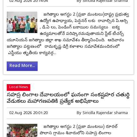
02 Aug 2026 20:14:04
By
Siricilla Rajendar sharma
జగిత్యాల ఆగస్టు 2 (ప్రజా మంటలు)రాష్ట్ర ప్రభుత్వ
ఉద్యోగ ఉపాధ్యాయ, పెన్షనర్ లకు రావాల్సిన పి.ఆర్సి
, డి.ఏ లు, పెండింగ్ బకాయిల సమస్యలు ఐక్య
ఉద్యమాలతోనే పరిష్కారమవుతాయని స్టేట్ టీచర్స్
యూనియన్ జగిత్యాల జిల్లా శాఖ సమావేశం తీర్మానించింది. ఆదివారం
జగిత్యాల పట్టణంలో రామకృష్ణ డిగ్రీ కళాశాల సమావేశమందిరంలో
ఎస్టీయు తృతీయ కార్యవర్గ...
Read More...
Local News
సహస్ర లింగాల దేవాలయంలో ఘనంగా సంకష్టహర చతుర్థి
వేడుకలు మహాగణపతికి ప్రత్యేక అభిషేకాలు
02 Aug 2026 20:01:20
By
Siricilla Rajendar sharma
జగిత్యాల ఆగస్టు 2 (ప్రజా మంటలు) రూరల్
పొలాస గ్రామం శివారులోని సహస్ర లింగాల