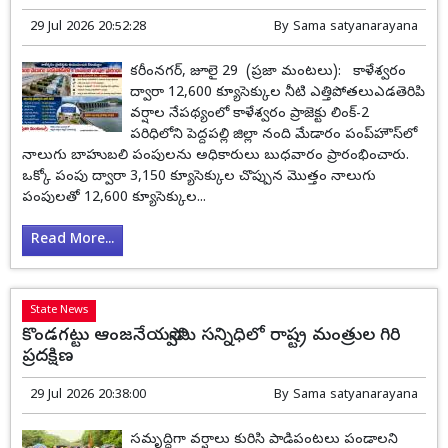
29 Jul 2026 20:52:28
By
Sama satyanarayana
కరీంనగర్, జూలై 29 (ప్రజా మంటలు): కాళేశ్వరం
ద్వారా 12,600 క్యూసెక్కుల నీటి ఎత్తిపోతలుఎడతెరిపి
వర్షాల నేపథ్యంలో కాళేశ్వరం ప్రాజెక్టు లింక్-2
పరిధిలోని పెద్దపల్లి జిల్లా నంది మేడారం పంప్‌హౌస్‌లో
నాలుగు బాహుబలి పంపులను అధికారులు బుధవారం ప్రారంభించారు.
ఒక్కో పంపు ద్వారా 3,150 క్యూసెక్కుల చొప్పున మొత్తం నాలుగు
పంపులతో 12,600 క్యూసెక్కుల...
Read More...
State News
కొండగట్టు ఆంజనేయస్వామి సన్నిధిలో రాష్ట్ర మంత్రుల గిరి
ప్రదక్షిణ
29 Jul 2026 20:38:00
By
Sama satyanarayana
సమృద్ధిగా వర్షాలు కురిసి పాడిపంటలు పండాలని