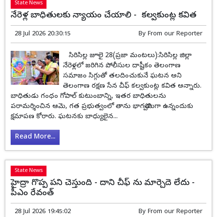
State News
నేరెళ్ల బాధితులకు న్యాయం చేయాలి - కల్వకుంట్ల కవిత
28 Jul 2026 20:30:15
By
From our Reporter
సిరిసిల్ల జూలై 28(ప్రజా మంటలు):సిరిసిల్ల జిల్లా
నేరెళ్లలో జరిగిన పోలీసుల దాష్టీకం తెలంగాణ
సమాజం సిగ్గుతో తలదించుకునే ఘటన అని
తెలంగాణ రక్షణ సేన చీఫ్ కల్వకుంట్ల కవిత అన్నారు.
బాధితుడు గంధం గోపాల్ కుటుంబాన్ని, ఇతర బాధితులను
పరామర్శించిన ఆమె, గత ప్రభుత్వంలో తాను భాగస్వామిగా ఉన్నందుకు
క్షమాపణ కోరారు. ఘటనకు బాధ్యులైన...
Read More...
State News
హైద్రా గొప్ప పని చెస్తుంది - దాని చీఫ్ ను మార్చెదె లేదు -
పీఎం రేవంత్
28 Jul 2026 19:45:02
By
From our Reporter