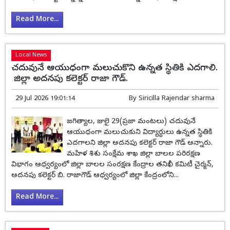
Read More...
Local News
చదువునే ఆయుధంగా మలుచుకొని ఉన్నత స్థితికి ఎదగాలి.
జిల్లా అదనపు కలెక్టర్ రాజా గౌడ్.
29 Jul 2026 19:01:14
By
Siricilla Rajendar sharma
జగిత్యాల, జులై 29(ప్రజా మంటలు) చదువునే
ఆయుధంగా మలుచుకుని విద్యార్థులు ఉన్నత స్థితికి
ఎదగాలని జిల్లా అదనపు కలెక్టర్ రాజా గౌడ్ అన్నారు.
మహిళ శిశు సంక్షేమ శాఖ జిల్లా బాలల పరిరక్షణ
విభాగం ఆధ్వర్యంలో జిల్లా బాలల సంరక్షణ కేంద్రాల తనిఖీ కమిటీ చైర్మన్,
అదనపు కలెక్టర్ బి. రాజాగౌడ్ ఆధ్వర్యంలో జిల్లా కేంద్రంలోని...
Read More...