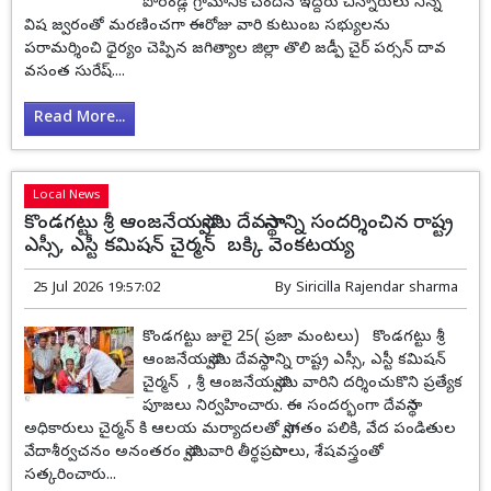
పోరండ్ల గ్రామానికి చెందిన ఇద్దరు చిన్నారులు నిన్న
విష జ్వరంతో మరణించగా ఈరోజు వారి కుటుంబ సభ్యులను
పరామర్శించి ధైర్యం చెప్పిన జగిత్యాల జిల్లా తొలి జడ్పీ చైర్ పర్సన్ దావ
వసంత సురేష్....
Read More...
Local News
కొండగట్టు శ్రీ ఆంజనేయస్వామి దేవస్థానాన్ని సందర్శించిన రాష్ట్ర
ఎస్సీ, ఎస్టీ కమిషన్ చైర్మన్ బక్కి వెంకటయ్య
25 Jul 2026 19:57:02
By
Siricilla Rajendar sharma
కొండగట్టు జులై 25( ప్రజా మంటలు) కొండగట్టు శ్రీ
ఆంజనేయస్వామి దేవస్థానాన్ని రాష్ట్ర ఎస్సీ, ఎస్టీ కమిషన్
చైర్మన్ , శ్రీ ఆంజనేయస్వామి వారిని దర్శించుకొని ప్రత్యేక
పూజలు నిర్వహించారు. ఈ సందర్భంగా దేవస్థాన
అధికారులు చైర్మన్ కి ఆలయ మర్యాదలతో స్వాగతం పలికి, వేద పండితుల
వేదాశీర్వచనం అనంతరం స్వామివారి తీర్థప్రసాదాలు, శేషవస్త్రంతో
సత్కరించారు...