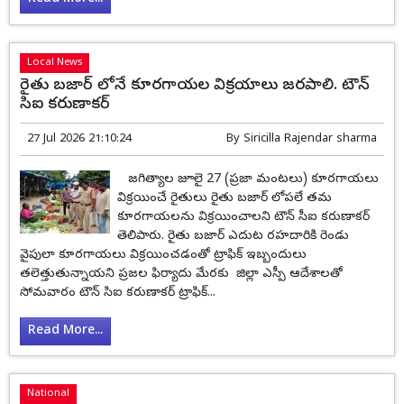
Local News
రైతు బజార్ లోనే కూరగాయల విక్రయాలు జరపాలి. టౌన్
సిఐ కరుణాకర్
27 Jul 2026 21:10:24
By
Siricilla Rajendar sharma
జగిత్యాల జూలై 27 (ప్రజా మంటలు) కూరగాయలు
విక్రయించే రైతులు రైతు బజార్ లోపలే తమ
కూరగాయలను విక్రయించాలని టౌన్ సీఐ కరుణాకర్
తెలిపారు. రైతు బజార్ ఎదుట రహదారికి రెండు
వైపులా కూరగాయలు విక్రయించడంతో ట్రాఫిక్ ఇబ్బందులు
తలెత్తుతున్నాయని ప్రజల ఫిర్యాదు మేరకు జిల్లా ఎస్పీ ఆదేశాలతో
సోమవారం టౌన్ సిఐ కరుణాకర్ ట్రాఫిక్...
Read More...
National