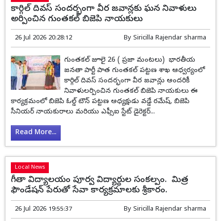
కార్గిల్ దివస్ సందర్భంగా వీర జవాన్లకు ఘన నివాళులు
అర్పించిన గుంతకల్ బిజెపి నాయకులు
26 Jul 2026 20:28:12
By
Siricilla Rajendar sharma
గుంతకల్ జూలై 26 ( ప్రజా మంటలు) భారతీయ
జనతా పార్టీ పాత గుంతకల్ పట్టణ శాఖ ఆధ్వర్యంలో
కార్గిల్ దివస్ సందర్భంగా వీర జవాన్లు అందరికీ
నివాళులర్పించిన గుంతకల్ బిజెపి నాయకులు ఈ
కార్యక్రమంలో బిజెపి ఓల్డ్ టౌన్ పట్టణ అధ్యక్షుడు వడ్డే రమేష్, బిజెపి
సీనియర్ నాయకురాలు మరియు ఎఫ్సీఐ స్టేట్ డైరెక్టర్...
Read More...
Local News
గీతా విద్యాలయం పూర్వ విద్యార్థుల సంకల్పం. మిత్ర
ఫౌండేషన్ పేరుతో సేవా కార్యక్రమాలకు శ్రీకారం.
26 Jul 2026 19:55:37
By
Siricilla Rajendar sharma