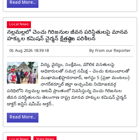
Read More...
Local News
నల్లమల్లలో చెంచు గిరిజనుల జీవన పరిస్థితులపై మానవ
హక్కుల కమిషన్ చైర్మన్ క్షేత్రస్థాయి పరిశీలన
05 Aug 2026 18:39:18
By
From our Reporter
విద్య, వైద్యం, సంక్షేమం, మౌలిక వసతులపై
అధికారులతో సమగ్ర సమీక్ష – చెంచు కుటుంబాలతో
ముఖాముఖిహైదరాబాద్, ఆగస్టు 5 (ప్రజా మంటలు):
నాగర్‌కర్నూల్ జిల్లా అచ్చంపేట నియోజకవర్గ
పరిధిలోని నల్లమల్ల అటవీ ప్రాంతంలో నివసిస్తున్న చెంచు గిరిజనుల
జీవన పరిస్థితులను తెలంగాణ రాష్ట్ర మానవ హక్కుల కమిషన్ చైర్మన్
డాక్టర్ జస్టిస్ షమీమ్ అక్తర్...
Read More...
Local News
State News