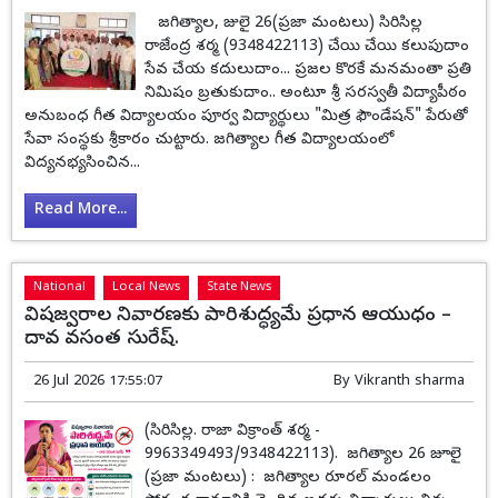
జగిత్యాల, జులై 26(ప్రజా మంటలు) సిరిసిల్ల
రాజేంద్ర శర్మ (9348422113) చేయి చేయి కలుపుదాం
సేవ చేయ కదులుదాం... ప్రజల కొరకే మనమంతా ప్రతి
నిమిషం బ్రతుకుదాం.. అంటూ శ్రీ సరస్వతీ విద్యాపీఠం
అనుబంధ గీత విద్యాలయం పూర్వ విద్యార్థులు "మిత్ర ఫౌండేషన్" పేరుతో
సేవా సంస్థకు శ్రీకారం చుట్టారు. జగిత్యాల గీత విద్యాలయంలో
విద్యనభ్యసించిన...
Read More...
National
Local News
State News
విషజ్వరాల నివారణకు పారిశుద్ధ్యమే ప్రధాన ఆయుధం –
దావ వసంత సురేష్.
26 Jul 2026 17:55:07
By
Vikranth sharma
(సిరిసిల్ల. రాజా విక్రాంత్ శర్మ -
9963349493/9348422113). జగిత్యాల 26 జూలై
(ప్రజా మంటలు) : జగిత్యాల రూరల్ మండలం