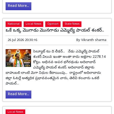
Read More...
National
Local News
Opinion
State News
ఒకే ఒక్క మొగాడు మొనగాడు ఎమ్మెల్యే పాయల్ శంకర్..
26 Jul 2026 20:30:16
By
Vikranth sharma
సెల్యూట్ టు ది లీడర్... నేడు ఎమ్మెల్యే పాయల్
శంకర్ విలువ ఇంతా అంతా కాదు అక్షరాల 2278.14
కోట్లు. అభినవ అపర భగీరథుడు అదిలాబాద్
ఎమ్మెల్యే పాయల్ శంకర్. అదిలాబాద్ జిల్లాకు
బాహుబలి లాంటి మెగా నిధుల కేటాయింపు... రాష్ట్రంలో అదిలాబాదు
జిల్లా ఓటర్లే అత్యధిక ప్రభావవంతమైన వారు, తెలివి కలవారు ఒకటి
పాయల్...
Read More...
Local News