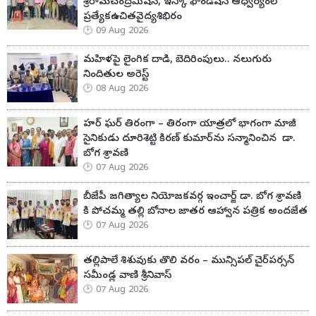
శ్రీరామచంద్రమిషన్, ఇస్కా ఫౌండేషన్ ఆధ్వర్యంలో
ప్రత్యేకఉచితవైద్యశిభిరం
09 Aug 2026
మహిళపై లైంగిక దాడి, బెదిరింపులు.. నలుగురు
నిందితుల అరెస్ట్
08 Aug 2026
హర్ ఘర్ తిరంగా – తిరంగా యాత్రలో భాగంగా మాజీ
సైనికుడు దూరిశెట్టి కిరణ్ కుమార్‌ను సన్మానించిన డా.
బోగ శ్రావణి
07 Aug 2026
బీజేపీ జగిత్యాల నియోజకవర్గ ఇంచార్జ్ డా. బోగ శ్రావణి
కి పోచమ్మ తల్లి బోనాల జాతర ఆహ్వాన పత్రిక అందజేత
07 Aug 2026
తల్లిపాలే శిశువుకు తొలి వరం – మున్సిపల్ చైర్‌పర్సన్
సమీండ్ల వాణి శ్రీనివాస్
07 Aug 2026