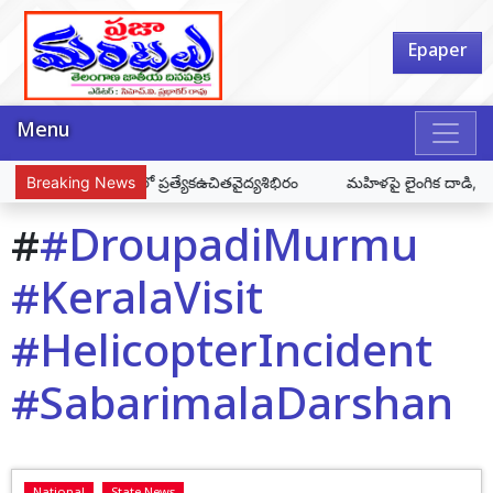
Epaper
Menu
్కా ఫౌండేషన్ ఆధ్వర్యంలో ప్రత్యేకఉచితవైద్యశిభిరం
Breaking News
మహిళపై లైంగిక దాడి, బెదిరి
#
#DroupadiMurmu
#KeralaVisit
#HelicopterIncident
#SabarimalaDarshan