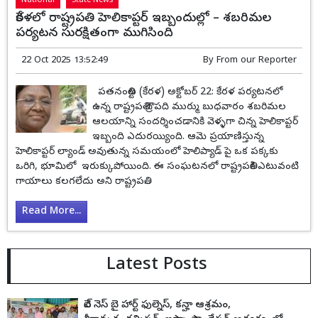
National
State News
కేరళలో రాష్ట్రపతి హెలికాప్టర్ ఇబ్బందుల్లో – శబరిమల
పర్యటన సురక్షితంగా ముగిసింది
22 Oct 2025 13:52:49
By
From our Reporter
పతనంతిట్ట (కేరళ) అక్టోబర్ 22: కేరళ పర్యటనలో
ఉన్న రాష్ట్రపతి ద్రౌపది ముర్ము బుధవారం శబరిమల
ఆలయాన్ని సందర్శించడానికి వెళ్ళగా చిన్న హెలికాప్టర్
ఇబ్బంది ఎదురయ్యింది. ఆమె ప్రయాణిస్తున్న
హెలికాప్టర్ ల్యాండ్ అవుతున్న సమయంలో హెలిప్యాడ్ పై ఒక పక్కకు
ఒరిగి, భూమిలో ఇరుక్కుపోయింది. ఈ సంఘటనలో రాష్ట్రపతికి ఎటువంటి
గాయాలు కలగలేదు అని రాష్ట్రపతి...
Read More...
Latest Posts
వెల్ నెస్ బై హార్ట్ ఫుల్నెస్, కన్హా ఆశ్రమం,