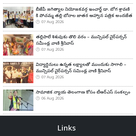
బీజేపీ జగిత్యాల నియోజకవర్గ ఇంచార్జ్ డా. బోగ శ్రావణి
కి పోచమ్మ తల్లి బోనాల జాతర ఆహ్వాన పత్రిక అందజేత
07 Aug 2026
తల్లిపాలే శిశువుకు తొలి వరం – మున్సిపల్ చైర్‌పర్సన్
సమీండ్ల వాణి శ్రీనివాస్
07 Aug 2026
విద్యార్థినులు ఉన్నత లక్ష్యాలతో ముందుకు సాగాలి –
మున్సిపల్ చైర్‌పర్సన్ సమిండ్ల వాణి శ్రీనివాస్
07 Aug 2026
సామాజిక న్యాయ తెలంగాణ కోసం టీఆర్ఎస్ సంకల్పం
06 Aug 2026
Links