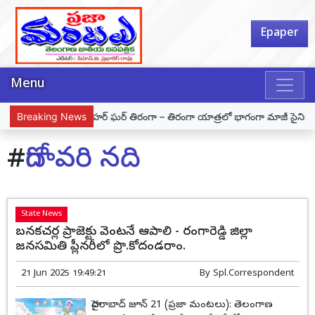
Epaper
Menu
ితుల అరెస్ట్
Breaking News
హర్ ఘర్ తిరంగా – తిరంగా యాత్రలో భాగంగా మాజీ సైనికుడు దూర
#
గోదావరి నది
State News
బనకచర్ల ప్రాజెక్టు వెంటనే ఆపాలి - రంగారెడ్డి జిల్లా
జనసమితి ప్లీనరీలో ప్రొ.కోదండరాం.
21 Jun 2025 19:49:21
By
Spl.Correspondent
హైదరాబాద్ జూన్ 21 (ప్రజా మంటలు): తెలంగాణ