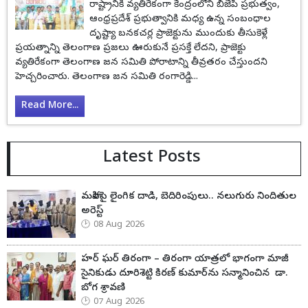
రాష్ట్రానికి వ్యతిరేకంగా కేంద్రంలోని బీజేపీ ప్రభుత్వం,
ఆంధ్రప్రదేశ్ ప్రభుత్వానికి మధ్య ఉన్న సంబంధాల
దృష్ట్యా బనకచర్ల ప్రాజెక్టును ముందుకు తీసుకెళ్లే
ప్రయత్నాన్ని తెలంగాణ ప్రజలు ఊరుకునే ప్రసక్తే లేదని, ప్రాజెక్టు
వ్యతిరేకంగా తెలంగాణ జన సమితి పోరాటాన్ని తీవ్రతరం చేస్తుందని
హెచ్చరించారు. తెలంగాణ జన సమితి రంగారెడ్డి...
Read More...
Latest Posts
మహిళపై లైంగిక దాడి, బెదిరింపులు.. నలుగురు నిందితుల
అరెస్ట్
08 Aug 2026
హర్ ఘర్ తిరంగా – తిరంగా యాత్రలో భాగంగా మాజీ
సైనికుడు దూరిశెట్టి కిరణ్ కుమార్‌ను సన్మానించిన డా.
బోగ శ్రావణి
07 Aug 2026