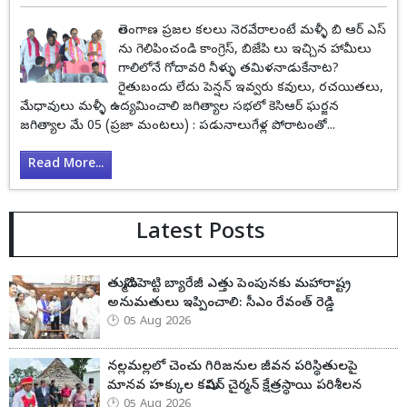
తెలంగాణ ప్రజల కలలు నెరవేరాలంటే మళ్ళీ బి ఆర్ ఎస్
ను గెలిపించండి కాంగ్రెస్, బిజేపి లు ఇచ్చిన హామీలు
గాలిలోనే గోదావరి నీళ్ళు తమిళనాడుకేనాట?
రైతుబందు లేదు పెన్షన్ ఇవ్వరు కవులు, రచయితలు,
మేధావులు మళ్ళీ ఉద్యమించాలి జగిత్యాల సభలో కెసిఆర్ ఘర్జన
జగిత్యాల మే 05 (ప్రజా మంటలు) : పడునాలుగేళ్ల పోరాటంతో...
Read More...
Latest Posts
తుమ్మిడిహెట్టి బ్యారేజీ ఎత్తు పెంపునకు మహారాష్ట్ర
అనుమతులు ఇప్పించాలి: సీఎం రేవంత్ రెడ్డి
05 Aug 2026
నల్లమల్లలో చెంచు గిరిజనుల జీవన పరిస్థితులపై
మానవ హక్కుల కమిషన్ చైర్మన్ క్షేత్రస్థాయి పరిశీలన
05 Aug 2026