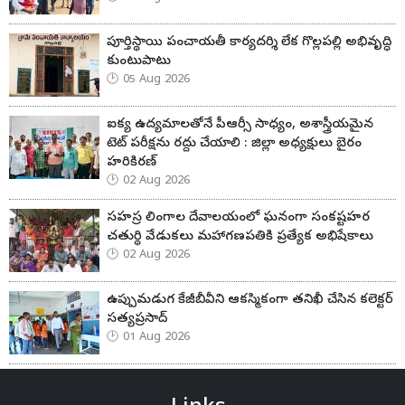
పూర్తిస్థాయి పంచాయతీ కార్యదర్శి లేక గొల్లపల్లి అభివృద్ధి
కుంటుపాటు
05 Aug 2026
ఐక్య ఉద్యమాలతోనే పీఆర్సీ సాధ్యం, అశాస్త్రీయమైన
టెట్ పరీక్షను రద్దు చేయాలి : జిల్లా అధ్యక్షులు బైరం
హరికిరణ్
02 Aug 2026
సహస్ర లింగాల దేవాలయంలో ఘనంగా సంకష్టహర
చతుర్థి వేడుకలు మహాగణపతికి ప్రత్యేక అభిషేకాలు
02 Aug 2026
ఉప్పుమడుగ కేజీబీవీని ఆకస్మికంగా తనిఖీ చేసిన కలెక్టర్
సత్యప్రసాద్
01 Aug 2026