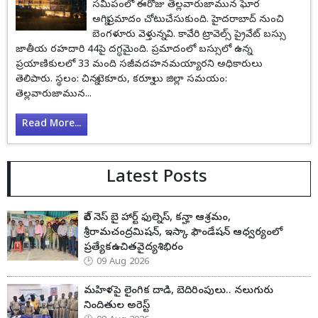
సమీపంలో ఈరోజు తెల్లవారుజామున ఘోర
అగ్నిప్రమాదం చోటుచేసుకుంది. హైదరాబాద్‌ నుంచి
బెంగళూరు వెళ్తున్న వి. కావేరి ట్రావెల్స్ ప్రైవేట్ బస్సు
జాతీయ రహదారి 44పై దగ్ధమైంది. ప్రమాదంలో బస్సులో ఉన్న
ప్రయాణికులలో 33 మంది సజీవదహనమయ్యారని అధికారులు
తెలిపారు. స్థలం: చిన్నటెకూరు, కర్నూలు జిల్లా సమయం:
తెల్లవారుజామున...
Read More...
Latest Posts
వెల్ నెస్ బై హార్ట్ ఫుల్నెస్, కన్హా ఆశ్రమం,
శ్రీరామచంద్రమిషన్, ఇస్కా ఫౌండేషన్ ఆధ్వర్యంలో
ప్రత్యేకఉచితవైద్యశిభిరం
09 Aug 2026
మహిళపై లైంగిక దాడి, బెదిరింపులు.. నలుగురు
నిందితుల అరెస్ట్