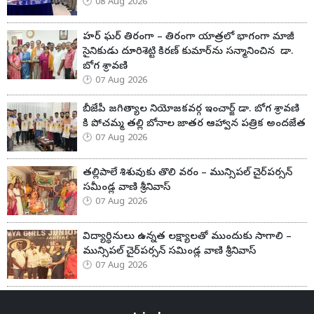
08 Aug 2026
హర్ ఘర్ తిరంగా – తిరంగా యాత్రలో భాగంగా మాజీ
సైనికుడు దూరిశెట్టి కిరణ్ కుమార్‌ను సన్మానించిన డా.
బోగ శ్రావణి
07 Aug 2026
బీజేపీ జగిత్యాల నియోజకవర్గ ఇంచార్జ్ డా. బోగ శ్రావణి
కి పోచమ్మ తల్లి బోనాల జాతర ఆహ్వాన పత్రిక అందజేత
07 Aug 2026
తల్లిపాలే శిశువుకు తొలి వరం – మున్సిపల్ చైర్‌పర్సన్
సమీండ్ల వాణి శ్రీనివాస్
07 Aug 2026
విద్యార్థినులు ఉన్నత లక్ష్యాలతో ముందుకు సాగాలి –
మున్సిపల్ చైర్‌పర్సన్ సమిండ్ల వాణి శ్రీనివాస్
07 Aug 2026