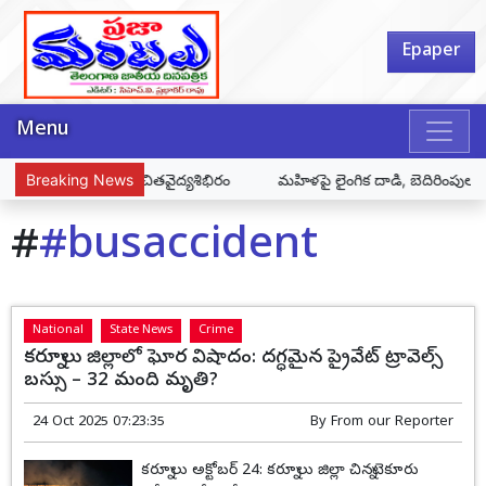
Epaper
Menu
న్ ఆధ్వర్యంలో ప్రత్యేకఉచితవైద్యశిభిరం
Breaking News
మహిళపై లైంగిక దాడి, బెదిరింపులు.. న
#
#busaccident
National
State News
Crime
కర్నూలు జిల్లాలో ఘోర విషాదం: దగ్ధమైన ప్రైవేట్ ట్రావెల్స్
బస్సు – 32 మంది మృతి?
24 Oct 2025 07:23:35
By
From our Reporter
కర్నూలు అక్టోబర్ 24: కర్నూలు జిల్లా చిన్నటెకూరు