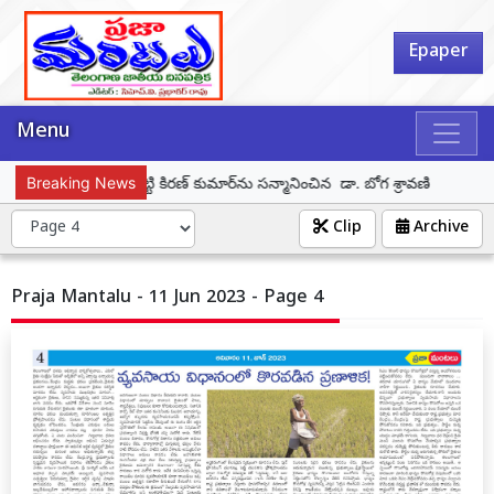
Epaper
Menu
సైనికుడు దూరిశెట్టి కిరణ్ కుమార్‌ను సన్మానించిన డా. బోగ శ్రావణి
Breaking News
బీజేపీ
Clip
Archive
Praja Mantalu - 11 Jun 2023 - Page 4