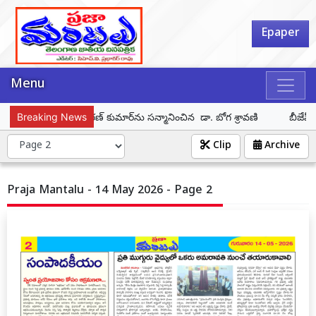
Epaper
Menu
ికుడు దూరిశెట్టి కిరణ్ కుమార్‌ను సన్మానించిన డా. బోగ శ్రావణి
Breaking News
బీజేపీ జగ
Clip
Archive
Praja Mantalu - 14 May 2026 - Page 2