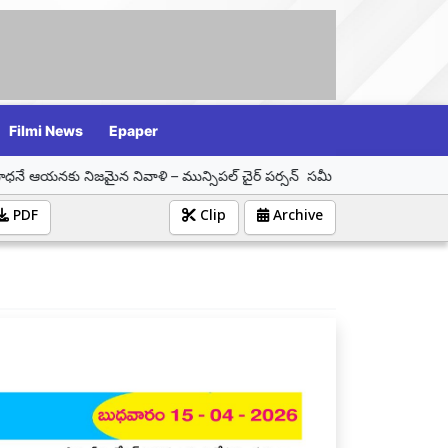
Filmi News
Epaper
నివాళి – మున్సిపల్ చైర్ పర్సన్ సమీండ్ల వాణి శ్రీనివాస్
ధనం ఉంటే దాన స
PDF
Clip
Archive