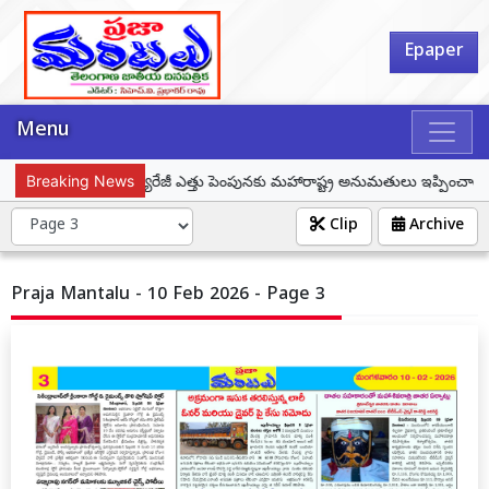
Epaper
Menu
తుమ్మిడిహెట్టి బ్యారేజీ ఎత్తు పెంపునకు మహారాష్ట్ర అనుమతులు ఇప్పించాలి: సీఎం 
Breaking News
Clip
Archive
Praja Mantalu - 10 Feb 2026 - Page 3