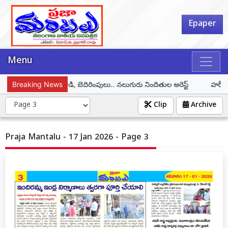
Epaper
Menu
మహిళపై లైంగిక దాడి, బెదిరింపులు.. నలుగురు నిందితుల అరెస్ట్
Breaking News
హర్ ఘర్ త
Clip
Archive
Praja Mantalu - 17 Jan 2026 - Page 3