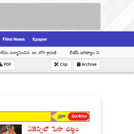
Filmi News
Epaper
చిన డా. బోగ శ్రావణి
బీజేపీ జగిత్యాల నియోజకవర్గ ఇంచార్జ్ డా. బోగ శ్రావణ
PDF
Clip
Archive