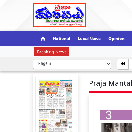
National
Local News
Opinion
Breaking News
హర్ ఘర్ తిర
Praja Mantal