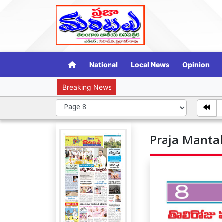
National
Local News
Opinion
Breaking News
తుమ్మిడి
Praja Mantal