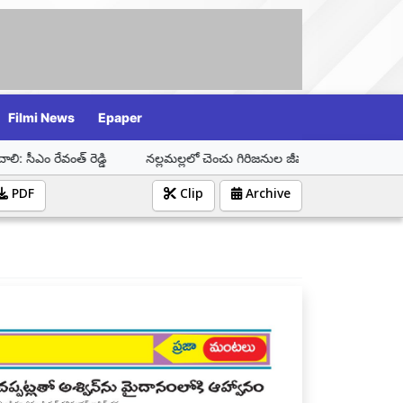
Filmi News
Epaper
ి
నల్లమల్లలో చెంచు గిరిజనుల జీవన పరిస్థితులపై మానవ హక్కుల కమిషన్ చైర్మన
PDF
Clip
Archive