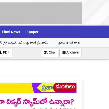
Filmi News
Epaper
వాణి శ్రీనివాస్
ధనం ఉంటే దాన స్వభావము ఉండాలి బ్రహ్మశ్రీ గర్రెపల్లి మహే
PDF
Clip
Archive