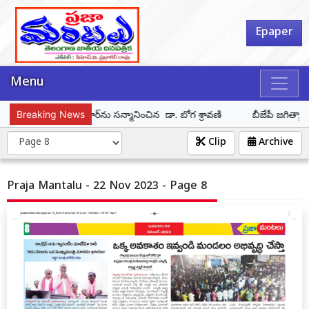
Epaper
Menu
ిశెట్టి కిరణ్ కుమార్‌ను సన్మానించిన డా. బోగ శ్రావణి
Breaking News
బీజేపీ జగిత్యాల న
Clip
Archive
Praja Mantalu - 22 Nov 2023 - Page 8