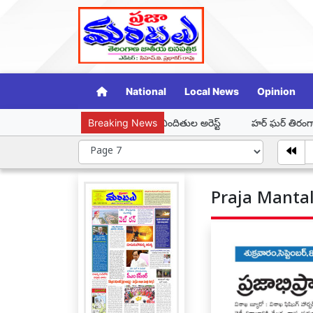
National
Local News
Opinion
దిరింపులు.. నలుగురు నిందితుల అరెస్ట్
Breaking News
హర్ ఘర్ తిరంగా – తిరంగా యాత్రలో భ
Praja Mantal