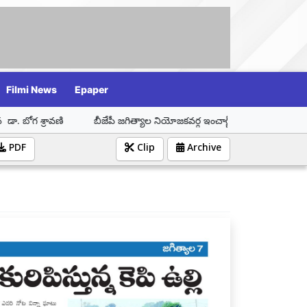
Filmi News
Epaper
బీజేపీ జగిత్యాల నియోజకవర్గ ఇంచార్జ్ డా. బోగ శ్రావణి కి పోచమ్మ తల్లి బోన
PDF
Clip
Archive