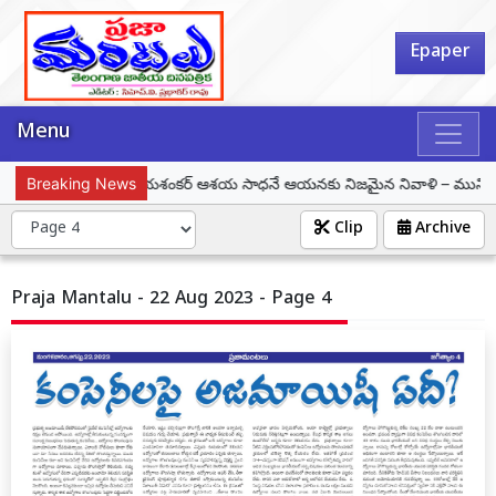
Epaper
Menu
ప్రొఫెసర్ కొత్తపల్లి జయశంకర్ ఆశయ సాధనే ఆయనకు నిజమైన నివాళి – మున్సిపల్ చైర
Breaking News
Clip
Archive
Praja Mantalu - 22 Aug 2023 - Page 4