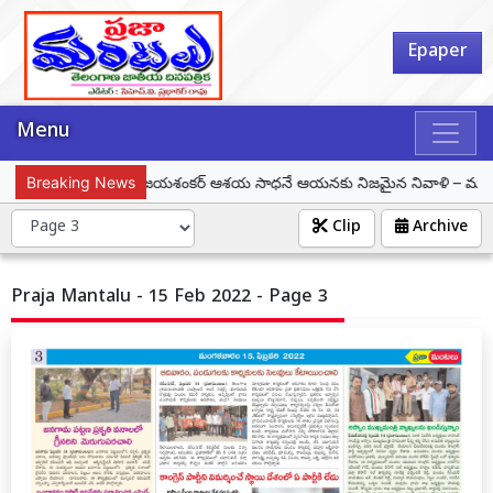
Epaper
Menu
ప్రొఫెసర్ కొత్తపల్లి జయశంకర్ ఆశయ సాధనే ఆయనకు నిజమైన నివాళి – మున్సిపల్ చై
Breaking News
Clip
Archive
Praja Mantalu - 15 Feb 2022 - Page 3