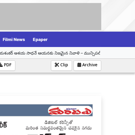
Filmi News
Epaper
య సాధనే ఆయనకు నిజమైన నివాళి – మున్సిపల్ చైర్ పర్సన్ సమీండ్ల వాణి శ్రీనివాస్
PDF
Clip
Archive