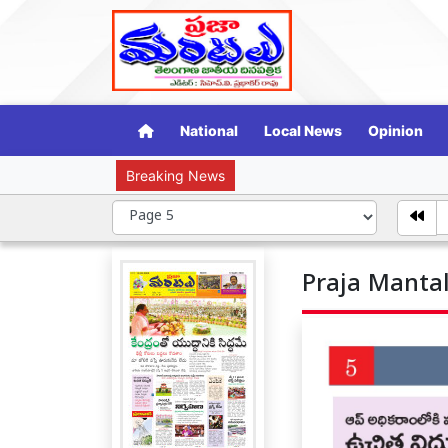
National
Local News
Opinion
Breaking News
సామాజిక న్
Praja Mantal