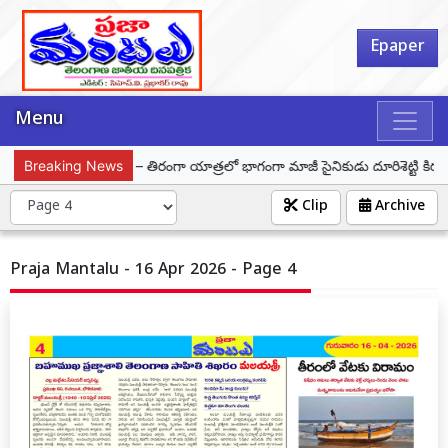
Epaper
Menu
హర్ ఘర్ తిరంగా – తిరంగా యాత్రలో భాగంగా మాజీ సైనికుడు దూరిశెట్టి కిరణ్ కుమ
Breaking News
Clip
Archive
Praja Mantalu - 16 Apr 2026 - Page 4