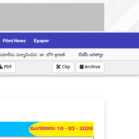
Filmi News
Epaper
న డా. బోగ శ్రావణి
బీజేపీ జగిత్యాల నియోజకవర్గ ఇంచార్జ్ డా. బోగ శ్రావణి
PDF
Clip
Archive