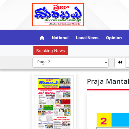
National
Local News
Opinion
Breaking News
హర్ ఘర్ తిరంగ
Praja Mantal