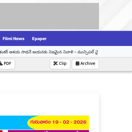
Filmi News
Epaper
 ఆయనకు నిజమైన నివాళి – మున్సిపల్ చైర్ పర్సన్ సమీండ్ల వాణి శ్రీనివాస్
PDF
Clip
Archive