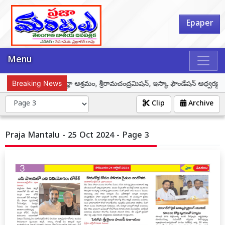
Epaper
Menu
ెస్ బై హార్ట్ ఫుల్నెస్, కన్హా ఆశ్రమం, శ్రీరామచంద్రమిషన్, ఇస్కా ఫౌండేషన్ ఆధ్వర్యంలో ప
Breaking News
Clip
Archive
Praja Mantalu - 25 Oct 2024 - Page 3