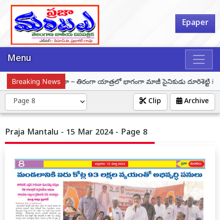
Epaper
Menu
Breaking News
హర్ ఘర్ తిరంగా – తిరంగా యాత్రలో భాగంగా మాజీ సైనికుడు దూరిశెట్టి కిరణ్ కు
Clip
Archive
Praja Mantalu - 15 Mar 2024 - Page 8