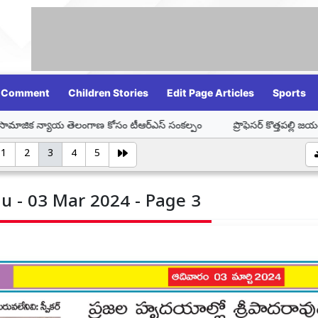
Comment
Children Stories
Edit Page Articles
Sports
లంగాణ కోసం టీఆర్ఎస్ సంకల్పం
ప్రొఫెసర్ కొత్తపల్లి జయశంకర్ ఆశయ సాధనే
1
2
3
4
5
u - 03 Mar 2024 - Page 3