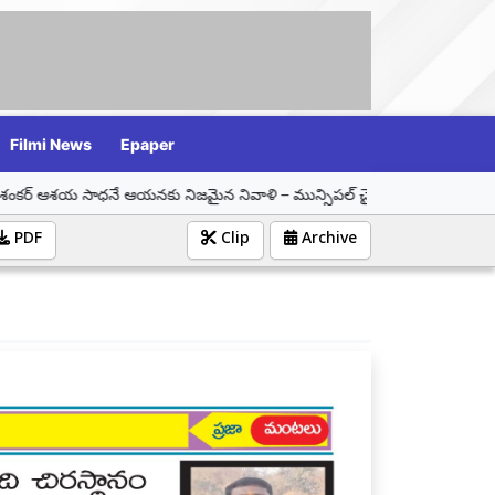
Filmi News
Epaper
 ఆయనకు నిజమైన నివాళి – మున్సిపల్ చైర్ పర్సన్ సమీండ్ల వాణి శ్రీనివాస్
PDF
Clip
Archive