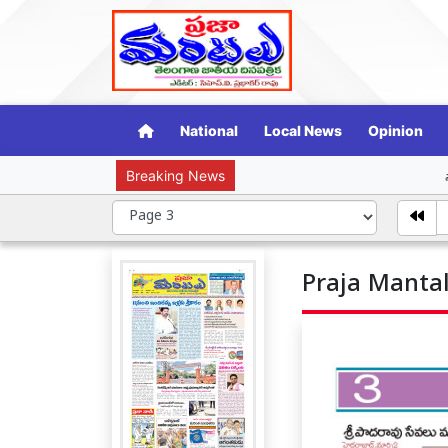
National
Local News
Opinion
Breaking News
సామాజిక న్యాయ తె
Praja Mantal