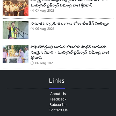
విద్యార్థినులు ఉన్నత లక్ష్యాలతో ముందుకు సాగాలి –
మున్సిపల్ చైర్‌పర్సన్ సమిండ్ల వాణి శ్రీనివాస్
07 Aug 2026
సామాజిక న్యాయ తెలంగాణ కోసం టీఆర్ఎస్ సంకల్పం
06 Aug 2026
ప్రొఫెసర్ కొత్తపల్లి జయశంకర్ ఆశయ సాధనే ఆయనకు
నిజమైన నివాళి – మున్సిపల్ చైర్ పర్సన్ సమీండ్ల వాణి
శ్రీనివాస్
06 Aug 2026
Links
About Us
Feedback
Subscribe
Contact Us