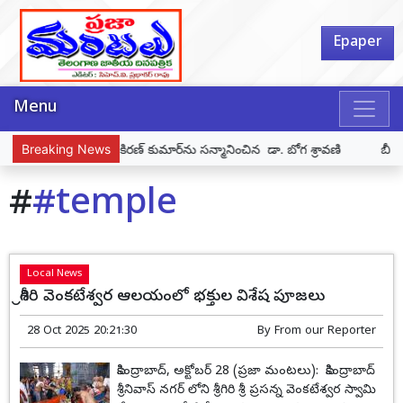
Epaper
Menu
నికుడు దూరిశెట్టి కిరణ్ కుమార్‌ను సన్మానించిన డా. బోగ శ్రావణి
Breaking News
బీజేపీ జ
#
#temple
Local News
శ్రీగిరి వెంకటేశ్వర ఆలయంలో భక్తుల విశేష పూజలు
28 Oct 2025 20:21:30
By
From our Reporter
సికింద్రాబాద్, అక్టోబర్ 28 (ప్రజా మంటలు): సికింద్రాబాద్
శ్రీనివాస్ నగర్ లోని శ్రీగిరి శ్రీ ప్రసన్న వెంకటేశ్వర స్వామి