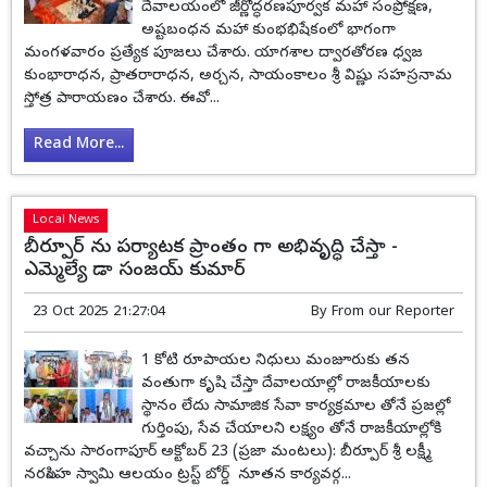
దేవాలయంలో జీర్ణోద్ధరణపూర్వక మహా సంప్రోక్షణ,
అష్టబంధన‎ మహా‎ కుంభభిషేకంలో భాగంగా
మంగళవారం ప్రత్యేక పూజలు చేశారు. యాగశాల ద్వారతోరణ ధ్వజ
కుంభారాధన, ప్రాతరారాధన, అర్చన, సాయంకాలం శ్రీ విష్ణు సహస్రనామ
స్తోత్ర పారాయణం చేశారు. ఈవో...
Read More...
Local News
బీర్పూర్ ను పర్యాటక ప్రాంతం గా అభివృద్ధి చేస్తా -
ఎమ్మెల్యే డా సంజయ్ కుమార్
23 Oct 2025 21:27:04
By
From our Reporter
1 కోటి రూపాయల నిధులు మంజూరుకు తన
వంతుగా కృషి చేస్తా దేవాలయాల్లో రాజకీయాలకు
స్థానం లేదు సామాజిక సేవా కార్యక్రమాల తోనే ప్రజల్లో
గుర్తింపు, సేవ చేయాలని లక్ష్యం తోనే రాజకీయాల్లోకి
వచ్చాను సారంగాపూర్ అక్టోబర్ 23 (ప్రజా మంటలు): బీర్పూర్ శ్రీ లక్ష్మీ
నరసింహ స్వామి ఆలయం ట్రస్ట్ బోర్డ్ నూతన కార్యవర్గ...