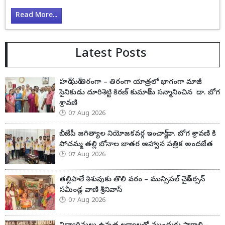
Read More...
Latest Posts
హర్ ఘర్ తిరంగా – తిరంగా యాత్రలో భాగంగా మాజీ
సైనికుడు దూరిశెట్టి కిరణ్ కుమార్‌ను సన్మానించిన డా. బోగ
శ్రావణి
07 Aug 2026
బీజేపీ జగిత్యాల నియోజకవర్గ ఇంచార్జ్ డా. బోగ శ్రావణి కి
పోచమ్మ తల్లి బోనాల జాతర ఆహ్వాన పత్రిక అందజేత
07 Aug 2026
తల్లిపాలే శిశువుకు తొలి వరం – మున్సిపల్ చైర్‌పర్సన్
సమీండ్ల వాణి శ్రీనివాస్
07 Aug 2026