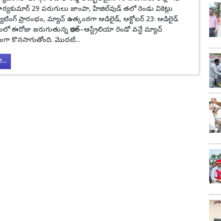
్యకుమార్ 29 పరుగులు జాంపా, హేజిల్‌వుడ్ తలో రెండు వికెట్లు
్యాటింగ్ ప్రారంభం, మ్యాచ్ ఉత్కంఠగా అడిలైడ్, అక్టోబర్ 23: అడిలైడ్
ో ఈరోజు జరుగుతున్న భారత్–ఆస్ట్రేలియా రెండో వన్డే మ్యాచ్
గా కొనసాగుతోంది. మొదటి...
..