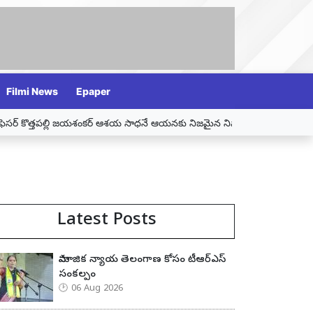
Filmi News
Epaper
 కొత్తపల్లి జయశంకర్ ఆశయ సాధనే ఆయనకు నిజమైన నివాళి – మున్సిపల్ చైర్ పర్సన్ స
Latest Posts
సామాజిక న్యాయ తెలంగాణ కోసం టీఆర్ఎస్
సంకల్పం
06 Aug 2026