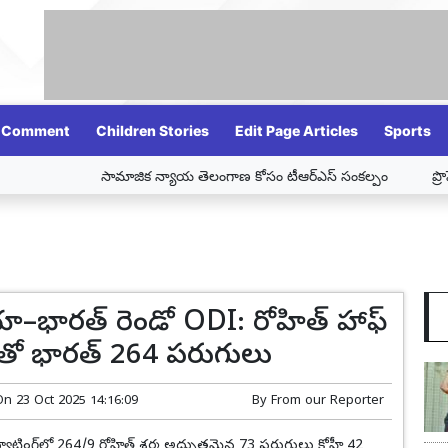
Comment
Children Stories
Edit Page Articles
Sports
సామాజిక న్యాయ తెలంగాణ కోసం టీఆర్ఎస్ సంకల్పం
ప్రొఫెసర్
ేలియా–భారత్ రెండో ODI: రోహిత్ హాఫ్
ీతో భారత్ 264 పరుగులు
On
23 Oct 2025 14:16:09
By
From our Reporter
బ్యాటింగ్‌లో 264/9 రోహిత్ శర్మ అద్భుతమైన 73 పరుగులు కోహ్లీ 42