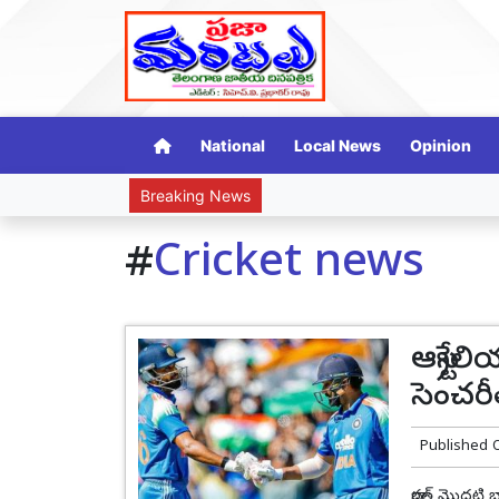
National
Local News
Opinion
Breaking News
#
Cricket news
ఆస్ట్ర
సెంచర
Published 
భారత్ మొదటి 