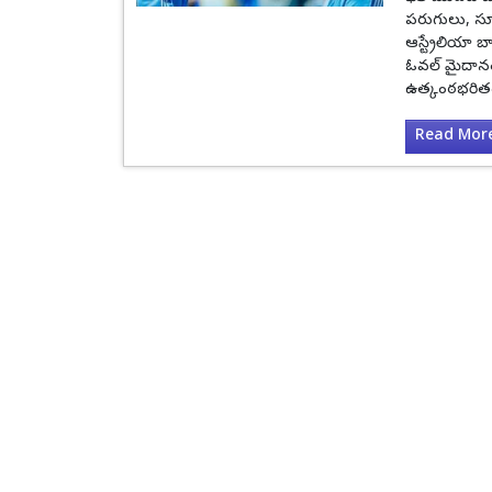
పరుగులు, సూర
ఆస్ట్రేలియా బ
ఓవల్ మైదానంల
ఉత్కంఠభరితం
Read More.