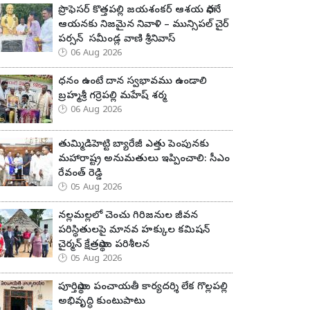
ప్రొఫెసర్ కొత్తపల్లి జయశంకర్ ఆశయ సాధనే
ఆయనకు నిజమైన నివాళి – మున్సిపల్ చైర్
పర్సన్ సమీండ్ల వాణి శ్రీనివాస్
06 Aug 2026
ధనం ఉంటే దాన స్వభావము ఉండాలి
బ్రహ్మశ్రీ గర్రెపల్లి మహేష్ శర్మ
06 Aug 2026
తుమ్మిడిహెట్టి బ్యారేజీ ఎత్తు పెంపునకు
మహారాష్ట్ర అనుమతులు ఇప్పించాలి: సీఎం
రేవంత్ రెడ్డి
05 Aug 2026
నల్లమల్లలో చెంచు గిరిజనుల జీవన
పరిస్థితులపై మానవ హక్కుల కమిషన్
చైర్మన్ క్షేత్రస్థాయి పరిశీలన
05 Aug 2026
పూర్తిస్థాయి పంచాయతీ కార్యదర్శి లేక గొల్లపల్లి
అభివృద్ధి కుంటుపాటు