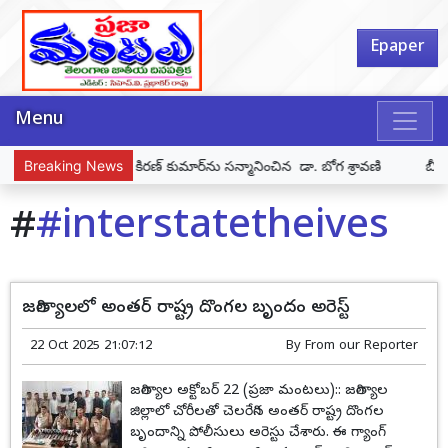
Epaper
Menu
సైనికుడు దూరిశెట్టి కిరణ్ కుమార్‌ను సన్మానించిన డా. బోగ శ్రావణి
Breaking News
బీజేపీ
#
#interstatetheives
జగిత్యాలలో అంతర్ రాష్ట్ర దొంగల బృందం అరెస్ట్
22 Oct 2025 21:07:12
By
From our Reporter
జగిత్యాల అక్టోబర్ 22 (ప్రజా మంటలు):: జగిత్యాల
జిల్లాలో చోరీలతో చెలరేగిన అంతర్ రాష్ట్ర దొంగల
బృందాన్ని పోలీసులు అరెస్టు చేశారు. ఈ గ్యాంగ్