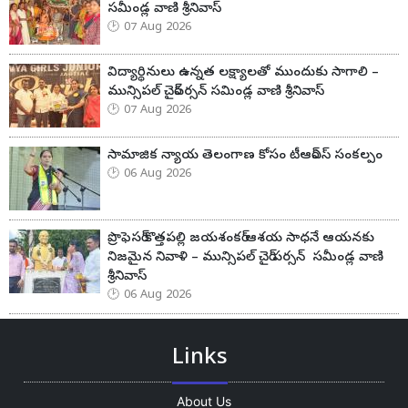
సమీండ్ల వాణి శ్రీనివాస్
07 Aug 2026
విద్యార్థినులు ఉన్నత లక్ష్యాలతో ముందుకు సాగాలి –
మున్సిపల్ చైర్‌పర్సన్ సమిండ్ల వాణి శ్రీనివాస్
07 Aug 2026
సామాజిక న్యాయ తెలంగాణ కోసం టీఆర్ఎస్ సంకల్పం
06 Aug 2026
ప్రొఫెసర్ కొత్తపల్లి జయశంకర్ ఆశయ సాధనే ఆయనకు
నిజమైన నివాళి – మున్సిపల్ చైర్ పర్సన్ సమీండ్ల వాణి
శ్రీనివాస్
06 Aug 2026
Links
About Us