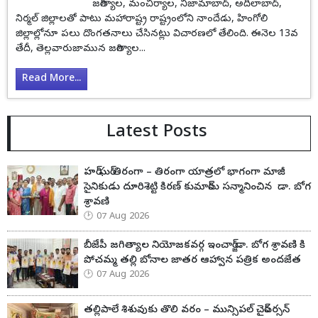
జగిత్యాల, మంచిర్యాల, నిజామాబాద్, అదిలాబాద్,
నిర్మల్ జిల్లాలతో పాటు మహారాష్ట్ర రాష్ట్రంలోని నాందేడు, హింగోలి
జిల్లాల్లోనూ పలు దొంగతనాలు చేసినట్లు విచారణలో తేలింది. ఈనెల 13వ
తేదీ, తెల్లవారుజామున జగిత్యాల...
Read More...
Latest Posts
హర్ ఘర్ తిరంగా – తిరంగా యాత్రలో భాగంగా మాజీ
సైనికుడు దూరిశెట్టి కిరణ్ కుమార్‌ను సన్మానించిన డా. బోగ
శ్రావణి
07 Aug 2026
బీజేపీ జగిత్యాల నియోజకవర్గ ఇంచార్జ్ డా. బోగ శ్రావణి కి
పోచమ్మ తల్లి బోనాల జాతర ఆహ్వాన పత్రిక అందజేత
07 Aug 2026
తల్లిపాలే శిశువుకు తొలి వరం – మున్సిపల్ చైర్‌పర్సన్