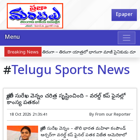
Epaper
Menu
స్ట్
Breaking News
హర్ ఘర్ తిరంగా – తిరంగా యాత్రలో భాగంగా మాజీ సైనికుడు దూరిశెట్టి క
#
Telugu Sports News
జ్యోతి సురేఖ వెన్నం చరిత్ర సృష్టించింది – వరల్డ్ కప్ ఫైనల్లో
కాంస్య పతకం!
18 Oct 2025 21:35:41
By
From our Reporter
జ్యోతి సురేఖ వెన్నం – తొలి భారత మహిళా కంపౌండ్
ఆర్చర్‌గా వరల్డ్ కప్ ఫైనల్ పతక విజేత అమెరికాలో