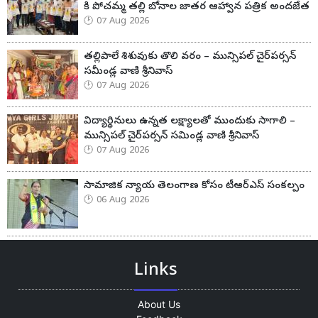
కి పోచమ్మ తల్లి బోనాల జాతర ఆహ్వాన పత్రిక అందజేత
07 Aug 2026
తల్లిపాలే శిశువుకు తొలి వరం – మున్సిపల్ చైర్‌పర్సన్
సమీండ్ల వాణి శ్రీనివాస్
07 Aug 2026
విద్యార్థినులు ఉన్నత లక్ష్యాలతో ముందుకు సాగాలి –
మున్సిపల్ చైర్‌పర్సన్ సమిండ్ల వాణి శ్రీనివాస్
07 Aug 2026
సామాజిక న్యాయ తెలంగాణ కోసం టీఆర్ఎస్ సంకల్పం
06 Aug 2026
Links
About Us