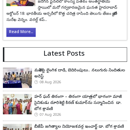
జరిగిన ఫైనల్‌లో కాంస్య పతకం అంతర్జాతీయ
స్థాయిలో మరో గర్వకారణమైన ఘనత హైదరాబాద్
అక్టోబర్ 18: భారతీయ ఆర్చరీలో కొత్త చరిత్ర రాసింది తెలుగు తేజం జ్యోతి
సురేఖ వెన్నం. వరల్డ్ కప్...
Read More...
Latest Posts
మహిళపై లైంగిక దాడి, బెదిరింపులు.. నలుగురు నిందితుల
అరెస్ట్
08 Aug 2026
హర్ ఘర్ తిరంగా – తిరంగా యాత్రలో భాగంగా మాజీ
సైనికుడు దూరిశెట్టి కిరణ్ కుమార్‌ను సన్మానించిన డా.
బోగ శ్రావణి
07 Aug 2026
బీజేపీ జగిత్యాల నియోజకవర్గ ఇంచార్జ్ డా. బోగ శ్రావణి