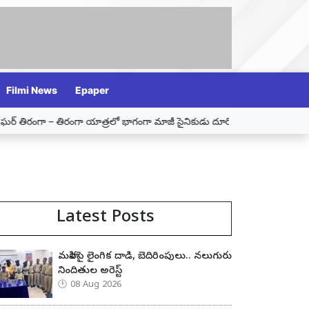
Filmi News
Epaper
రంగా – తిరంగా యాత్రలో భాగంగా మాజీ సైనికుడు దూరిశెట్టి కిరణ్ కుమార్‌ను సన్మాన
Latest Posts
మహిళపై లైంగిక దాడి, బెదిరింపులు.. నలుగురు
నిందితుల అరెస్ట్
08 Aug 2026