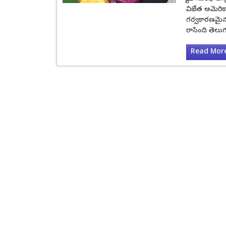
విజేత అమెరిక
గర్వకారణమైన 
రాసింది తెలుగు
Read More.