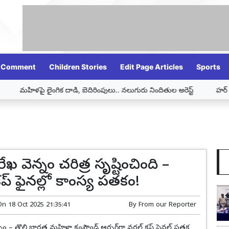
Comment
Children Stories
Edit Page Articles
Sports
మహిళపై లైంగిక దాడి, బెదిరింపులు.. నలుగురు నిందితుల అరెస్ట్
హర్ ఘర్ తి
సురేఖ వెన్నం చరిత్ర సృష్టించింది –
 కప్ ఫైనల్లో కాంస్య పతకం!
On
18 Oct 2025 21:35:41
By
From our Reporter
వెన్నం – తొలి భారత మహిళా కంపౌండ్ ఆర్చర్‌గా వరల్డ్ కప్ ఫైనల్ పతక