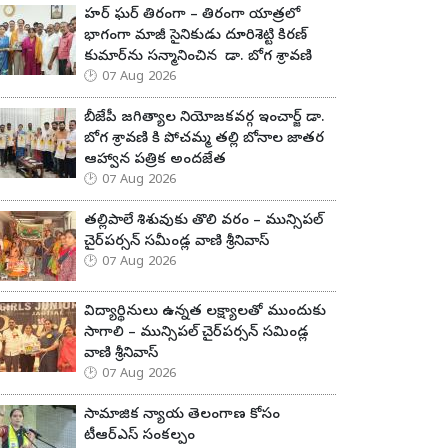
హర్ ఘర్ తిరంగా – తిరంగా యాత్రలో
భాగంగా మాజీ సైనికుడు దూరిశెట్టి కిరణ్
కుమార్‌ను సన్మానించిన డా. బోగ శ్రావణి
07 Aug 2026
బీజేపీ జగిత్యాల నియోజకవర్గ ఇంచార్జ్ డా.
బోగ శ్రావణి కి పోచమ్మ తల్లి బోనాల జాతర
ఆహ్వాన పత్రిక అందజేత
07 Aug 2026
తల్లిపాలే శిశువుకు తొలి వరం – మున్సిపల్
చైర్‌పర్సన్ సమీండ్ల వాణి శ్రీనివాస్
07 Aug 2026
విద్యార్థినులు ఉన్నత లక్ష్యాలతో ముందుకు
సాగాలి – మున్సిపల్ చైర్‌పర్సన్ సమిండ్ల
వాణి శ్రీనివాస్
07 Aug 2026
సామాజిక న్యాయ తెలంగాణ కోసం
టీఆర్ఎస్ సంకల్పం