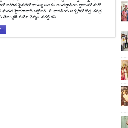
ాలో జరిగిన ఫైనల్‌లో కాంస్య పతకం అంతర్జాతీయ స్థాయిలో మరో
ఘనత హైదరాబాద్ అక్టోబర్ 18: భారతీయ ఆర్చరీలో కొత్త చరిత్ర
 తేజం జ్యోతి సురేఖ వెన్నం. వరల్డ్ కప్...
..