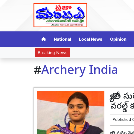
National
Local News
Opinion
Breaking News
#
Archery India
జ్యోతి 
వరల్డ్
Published 
జ్యోతి సురేఖ 