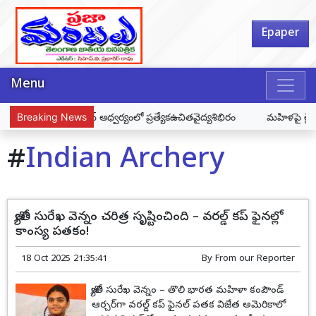
Epaper
Menu
ద్రమిషన్, ఇస్కా ఫౌండేషన్ ఆధ్వర్యంలో ప్రత్యేకఉచితవైద్యశిభిరం
Breaking News
మహిళపై లైంగిక ద
#
Indian Archery
జ్యోతి సురేఖ వెన్నం చరిత్ర సృష్టించింది – వరల్డ్ కప్ ఫైనల్లో
కాంస్య పతకం!
18 Oct 2025 21:35:41
By
From our Reporter
జ్యోతి సురేఖ వెన్నం – తొలి భారత మహిళా కంపౌండ్
ఆర్చర్‌గా వరల్డ్ కప్ ఫైనల్ పతక విజేత అమెరికాలో