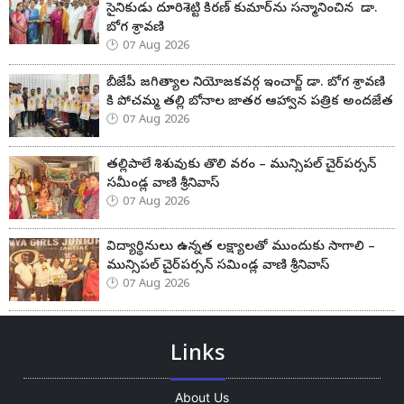
సైనికుడు దూరిశెట్టి కిరణ్ కుమార్‌ను సన్మానించిన డా.
బోగ శ్రావణి
07 Aug 2026
బీజేపీ జగిత్యాల నియోజకవర్గ ఇంచార్జ్ డా. బోగ శ్రావణి
కి పోచమ్మ తల్లి బోనాల జాతర ఆహ్వాన పత్రిక అందజేత
07 Aug 2026
తల్లిపాలే శిశువుకు తొలి వరం – మున్సిపల్ చైర్‌పర్సన్
సమీండ్ల వాణి శ్రీనివాస్
07 Aug 2026
విద్యార్థినులు ఉన్నత లక్ష్యాలతో ముందుకు సాగాలి –
మున్సిపల్ చైర్‌పర్సన్ సమిండ్ల వాణి శ్రీనివాస్
07 Aug 2026
Links
About Us