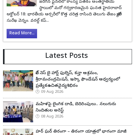
జరిగిన ఫైనల్‌లో కాంస్య పతకం అంతర్జాతీయ
స్థాయిలో మరో గర్వకారణమైన ఘనత హైదరాబాద్
అక్టోబర్ 18: భారతీయ ఆర్చరీలో కొత్త చరిత్ర రాసింది తెలుగు తేజం జ్యోతి
సురేఖ వెన్నం. వరల్డ్ కప్...
Read More...
Latest Posts
వెల్ నెస్ బై హార్ట్ ఫుల్నెస్, కన్హా ఆశ్రమం,
శ్రీరామచంద్రమిషన్, ఇస్కా ఫౌండేషన్ ఆధ్వర్యంలో
ప్రత్యేకఉచితవైద్యశిభిరం
09 Aug 2026
మహిళపై లైంగిక దాడి, బెదిరింపులు.. నలుగురు
నిందితుల అరెస్ట్
08 Aug 2026
హర్ ఘర్ తిరంగా – తిరంగా యాత్రలో భాగంగా మాజీ