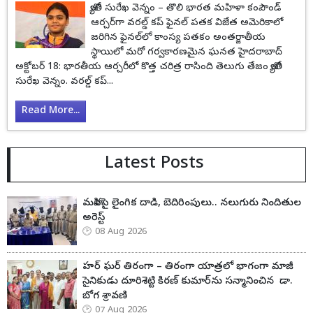
జ్యోతి సురేఖ వెన్నం – తొలి భారత మహిళా కంపౌండ్
ఆర్చర్‌గా వరల్డ్ కప్ ఫైనల్ పతక విజేత అమెరికాలో
జరిగిన ఫైనల్‌లో కాంస్య పతకం అంతర్జాతీయ
స్థాయిలో మరో గర్వకారణమైన ఘనత హైదరాబాద్
అక్టోబర్ 18: భారతీయ ఆర్చరీలో కొత్త చరిత్ర రాసింది తెలుగు తేజం జ్యోతి
సురేఖ వెన్నం. వరల్డ్ కప్...
Read More...
Latest Posts
మహిళపై లైంగిక దాడి, బెదిరింపులు.. నలుగురు నిందితుల
అరెస్ట్
08 Aug 2026
హర్ ఘర్ తిరంగా – తిరంగా యాత్రలో భాగంగా మాజీ
సైనికుడు దూరిశెట్టి కిరణ్ కుమార్‌ను సన్మానించిన డా.
బోగ శ్రావణి
07 Aug 2026