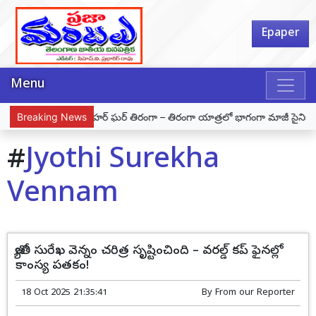
Epaper
Menu
ితుల అరెస్ట్
Breaking News
హర్ ఘర్ తిరంగా – తిరంగా యాత్రలో భాగంగా మాజీ సైనికుడు దూర
#
Jyothi Surekha
Vennam
జ్యోతి సురేఖ వెన్నం చరిత్ర సృష్టించింది – వరల్డ్ కప్ ఫైనల్లో
కాంస్య పతకం!
18 Oct 2025 21:35:41
By
From our Reporter