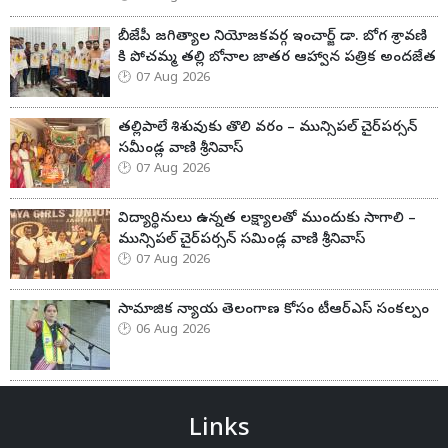
బీజేపీ జగిత్యాల నియోజకవర్గ ఇంచార్జ్ డా. బోగ శ్రావణి
కి పోచమ్మ తల్లి బోనాల జాతర ఆహ్వాన పత్రిక అందజేత
07 Aug 2026
తల్లిపాలే శిశువుకు తొలి వరం – మున్సిపల్ చైర్‌పర్సన్
సమీండ్ల వాణి శ్రీనివాస్
07 Aug 2026
విద్యార్థినులు ఉన్నత లక్ష్యాలతో ముందుకు సాగాలి –
మున్సిపల్ చైర్‌పర్సన్ సమిండ్ల వాణి శ్రీనివాస్
07 Aug 2026
సామాజిక న్యాయ తెలంగాణ కోసం టీఆర్ఎస్ సంకల్పం
06 Aug 2026
Links