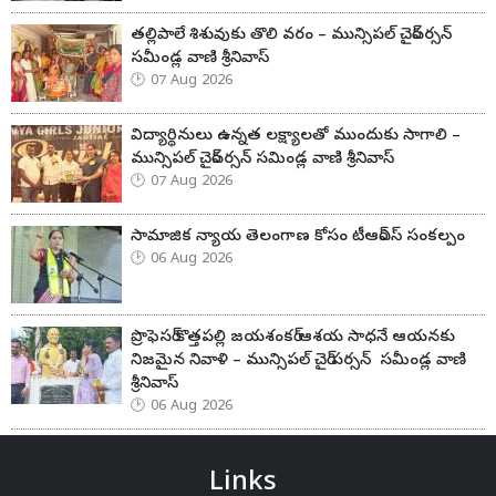
తల్లిపాలే శిశువుకు తొలి వరం – మున్సిపల్ చైర్‌పర్సన్
సమీండ్ల వాణి శ్రీనివాస్
07 Aug 2026
విద్యార్థినులు ఉన్నత లక్ష్యాలతో ముందుకు సాగాలి –
మున్సిపల్ చైర్‌పర్సన్ సమిండ్ల వాణి శ్రీనివాస్
07 Aug 2026
సామాజిక న్యాయ తెలంగాణ కోసం టీఆర్ఎస్ సంకల్పం
06 Aug 2026
ప్రొఫెసర్ కొత్తపల్లి జయశంకర్ ఆశయ సాధనే ఆయనకు
నిజమైన నివాళి – మున్సిపల్ చైర్ పర్సన్ సమీండ్ల వాణి
శ్రీనివాస్
06 Aug 2026
Links