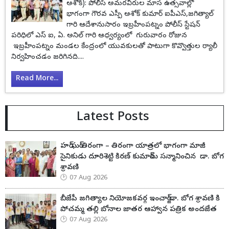
అశోక్): పోలీస్ అమరవీరుల మాస ఉత్సవాల్లో
భాగంగా గౌరవ ఎస్పీ అశోక్ కుమార్ ఐపీఎస్,జగిత్యాల్
గారి ఆదేశానుసారం ఇబ్రహీంపట్నం పోలీస్ స్టేషన్
పరిధిలో ఎస్ ఐ, ఏ. అనిల్ గారి ఆధ్వర్యంలో గురువారం రోజున
ఇబ్రహీంపట్నం మండల కేంద్రంలో యువకులతో పాటుగా కొవ్వొత్తుల ర్యాలీ
నిర్వహించడం జరిగినది....
Read More...
Latest Posts
హర్ ఘర్ తిరంగా – తిరంగా యాత్రలో భాగంగా మాజీ
సైనికుడు దూరిశెట్టి కిరణ్ కుమార్‌ను సన్మానించిన డా. బోగ
శ్రావణి
07 Aug 2026
బీజేపీ జగిత్యాల నియోజకవర్గ ఇంచార్జ్ డా. బోగ శ్రావణి కి
పోచమ్మ తల్లి బోనాల జాతర ఆహ్వాన పత్రిక అందజేత
07 Aug 2026