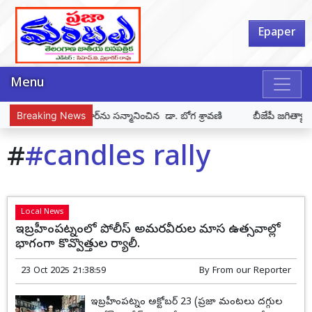
Epaper
Menu
రిశెట్టి కిరణ్ కుమార్‌ను సన్మానించిన డా. బోగ శ్రావణి
Breaking News
బీజేపీ జగిత్యాల న
#
#candles rally
Local News
ఇబ్రహీంపట్నంలో పోలీస్ అమరవీరుల మాస ఉత్సవాల్లో
భాగంగా కొవ్వొత్తుల ర్యాలీ.
23 Oct 2025 21:38:59
By
From our Reporter
ఇబ్రహీంపట్నం అక్టోబర్ 23 (ప్రజా మంటలు దగ్గుల